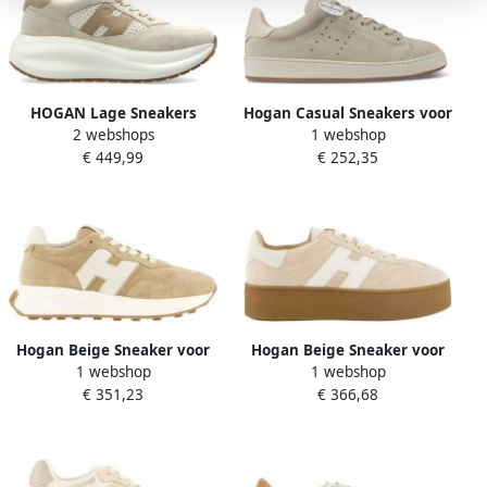
HOGAN Lage Sneakers
Hogan Casual Sneakers voor
2 webshops
1 webshop
Dames H696 Allacciato H
nen en
€ 449,99
€ 252,35
Maat: 37 Materiaal: Suède
Kleur: Beige
Hogan Beige Sneaker voor
Hogan Beige Sneaker voor
1 webshop
1 webshop
dames
dames
€ 351,23
€ 366,68