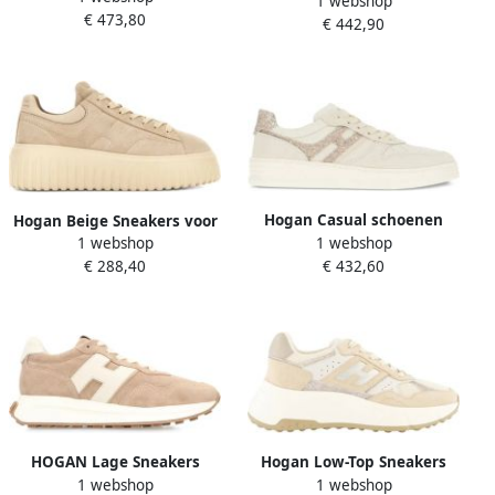
1 webshop
nen en
€ 473,80
€ 442,90
Hogan Casual schoenen
Hogan Beige Sneakers voor
1 webshop
1 webshop
voor mannen en vrouwen
Vrouwen
€ 432,60
€ 288,40
Beige Dames
HOGAN Lage Sneakers
Hogan Low-Top Sneakers
1 webshop
1 webshop
Dames H641 Allacciato H
Dames H669 Sneaker Beige