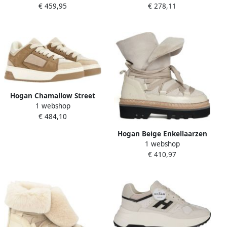
€ 459,95
€ 278,11
Patch Maat: 37 5 Materiaal:
in beige
Suède Kleur: Beige
Hogan Chamallow Street
1 webshop
Sneakers Beige Dames
€ 484,10
Hogan Beige Enkellaarzen
1 webshop
voor vrouwen
€ 410,97