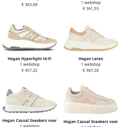
1 webshop
damesschoenen Ss25
€ 363,08
€ 361,53
Hogan Hyperlight Hi-Fi
Hogan Leren
1 webshop
1 webshop
Sneakers voor vrouwen
damessneakers voor
€ 457,32
€ 387,28
stijlverbetering
Hogan Casual Sneakers voor
Hogan Casual Sneakers voor
1 webshop
nen en