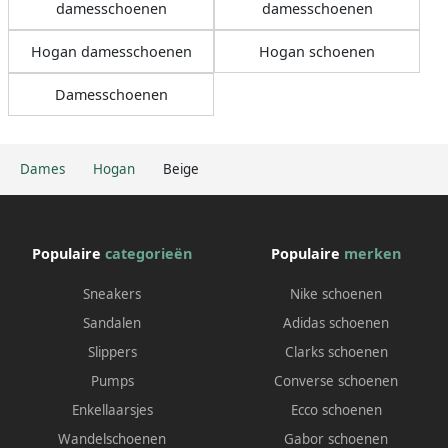
damesschoenen
damesschoenen
Hogan damesschoenen
Hogan schoenen
Damesschoenen
Dames
Hogan
Beige
Populaire
categorieën
Populaire
merken
Sneakers
Nike schoenen
Sandalen
Adidas schoenen
Slippers
Clarks schoenen
Pumps
Converse schoenen
Enkellaarsjes
Ecco schoenen
Wandelschoenen
Gabor schoenen