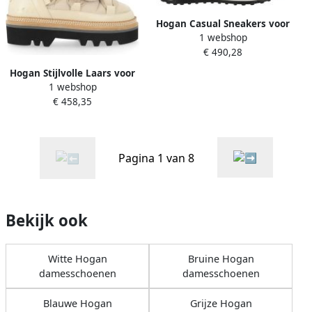
Hogan Casual Sneakers voor
1 webshop
dagelijks gebruik Beige
€ 490,28
Dames
Hogan Stijlvolle Laars voor
1 webshop
Vrouwen
€ 458,35
Pagina 1 van 8
Bekijk ook
Witte Hogan
Bruine Hogan
damesschoenen
damesschoenen
Blauwe Hogan
Grijze Hogan