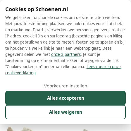
Schoenen.nl
Cookies op Schoenen.nl
We gebruiken functionele cookies om de site te laten werken.
Met jouw toestemming plaatsen we ook cookies voor statistiek
en marketing. Daarbij verwerken we persoonsgegevens zoals je
IP-adres, cookie-ID's en surfgedrag (bezochte pagina's en kliks)
om het gebruik van de site te meten, fouten op te sporen en bij
Wis filters
Alle filters
te houden via welke link je naar een webshop gaat. Deze
gegevens delen we met
onze 3 partners
. Je kunt je
Beige Hogan damesschoenen
toestemming op elk moment intrekken of wijzigen via de link
"Cookievoorkeuren" onderaan elke pagina.
Lees meer in onze
Meer lezen
cookieverklaring
.
Ballerinas
Boots
Enkellaarsjes
Instappers
Laarzen
L
Voorkeuren instellen
Alles accepteren
Maat
Merk
1
Kleur
1
Prijs
Materiaal
Alles weigeren
259 resultaten: