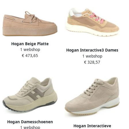
Hogan Beige Platte
1 webshop
Schoenen voor Vrouwen
Hogan Interactive3 Dames
€ 473,65
1 webshop
Schoenen
€ 328,57
Hogan Damesschoenen
Hogan Interactieve
1 webshop
Ss25 Collectie