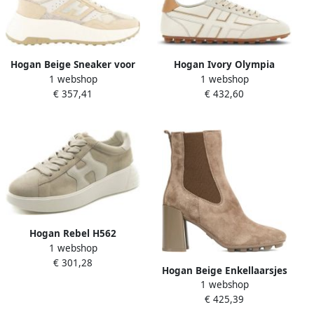
Hogan Beige Sneaker voor
Hogan Ivory Olympia
1 webshop
1 webshop
dames
Dames Sneakers
€ 357,41
€ 432,60
Hogan Rebel H562
1 webshop
Damesschoenen
€ 301,28
Hogan Beige Enkellaarsjes
1 webshop
voor Vrouwen
€ 425,39