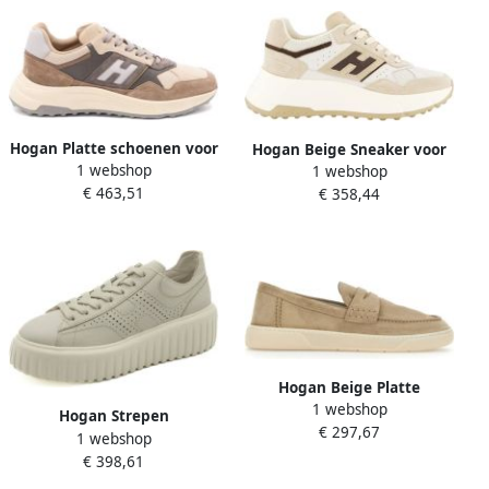
Hogan Platte schoenen voor
Hogan Beige Sneaker voor
1 webshop
1 webshop
vrouwen
Dames
€ 463,51
€ 358,44
Hogan Beige Platte
1 webshop
Schoenen voor Vrouwen
Hogan Strepen
€ 297,67
1 webshop
Damesschoenen Ss25
€ 398,61