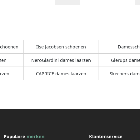
schoenen
Ilse Jacobsen schoenen
Damessch
zen
NeroGiardini dames laarzen
Glerups dame
rzen
CAPRICE dames laarzen
Skechers dame
Populaire
merken
Klantenservice