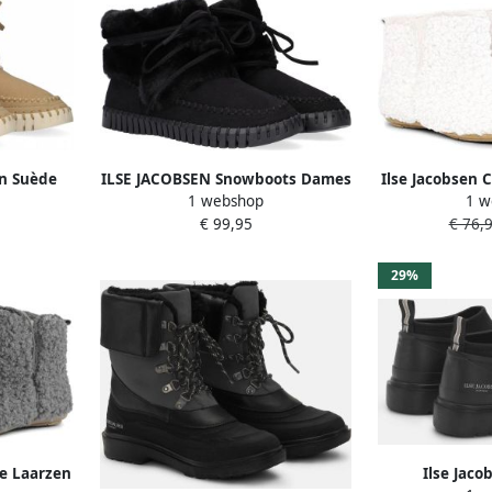
en Suède
ILSE JACOBSEN Snowboots Dames
Ilse Jacobsen 
1 webshop
1 w
rzen
Tulip6072 Maat: 37 Materiaal:
D
€ 99,95
€ 76,
072 Beige
Suèdelook Kleur: Zwart
29%
le Laarzen
Ilse Jaco