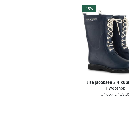
15%
Ilse Jacobsen 3 4 Ru
1 webshop
Regenlaars Dames Ind
€ 165,-
€ 139,9