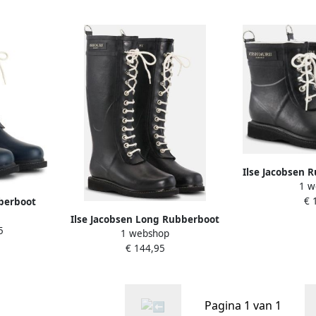
Ilse Jacobsen 
1 w
RUB2 
€ 
bberboot
igo Blauw
Ilse Jacobsen Long Rubberboot
5
1 webshop
Regenlaars Dames Zwart
€ 144,95
Pagina 1 van 1