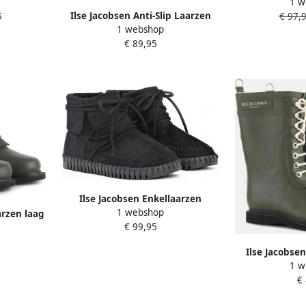
1 w
Rubberschoen
Ilse Jacobsen Anti-Slip Laarzen
5
€ 97,
B
1 webshop
EXPLORER02 Black
€ 89,95
Ilse Jacobsen Enkellaarzen
1 webshop
TULIP6073 001 Black
arzen laag
€ 99,95
y
Ilse Jacobse
1 w
Regenlaars D
€