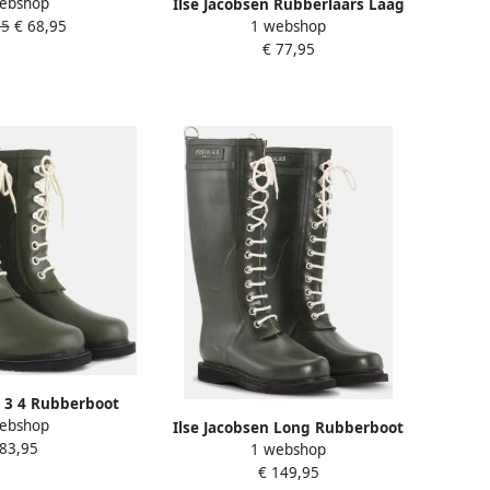
ebshop
Ilse Jacobsen Rubberlaars Laag
en RUBAIR02 001
1 webshop
95
€ 68,95
Indigo Blauw Donkerblauw
lack
€ 77,95
n 3 4 Rubberboot
ebshop
ames Middenkaki
Ilse Jacobsen Long Rubberboot
 83,95
1 webshop
Regenlaars Dames Middenkaki
€ 149,95