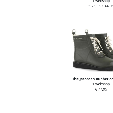
1 webshop
Dames
€ 76,95
€ 44,9
Ilse Jacobsen Rubberla
1 webshop
RUB2 410 Arm
€ 77,95