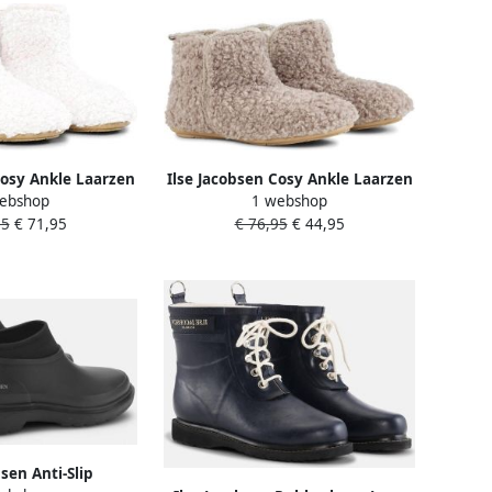
Cosy Ankle Laarzen
Ilse Jacobsen Cosy Ankle Laarzen
ebshop
1 webshop
ames
Dames
95
€ 71,95
€ 76,95
€ 44,95
bsen Anti-Slip