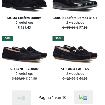
SIOUX Loafers Dames
GABOR Loafers Dames 415.1
2 webshops
2 webshops
Meredith Maat: 43
Maat: 38 Materiaal: Lakleer
€ 129,43
€ 139,99
€ 97,99
Materiaal: Suède Kleur:
Kleur: Blauw
Blauw
50%
50%
STEFANO LAURAN
STEFANO LAURAN
2 webshops
2 webshops
Mocassins Dames 11634
Mocassins Dames 11733
€ 129,99
€ 64,99
€ 129,99
€ 64,99
Maat: 37 Materiaal: Suède
Maat: 37 Materiaal: Suède
Kleur: Blauw
Kleur: Blauw
Pagina 1 van 10