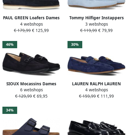
PAUL GREEN Loafers Dames
Tommy Hilfiger Instappers
4 webshops
3 webshops
1202 Maat: 40 5 Materiaal:
FLAG SOFT SUEDE DRIVER
€ 179,99
€ 125,99
€ 119,99
€ 79,99
Suède Kleur: Blauw
LOAFER
46%
30%
SIOUX Mocassins Dames
LAUREN RALPH LAUREN
6 webshops
4 webshops
Cortizia Maat: 37 Materiaal:
Loafers Dames Averi Iii Flats
€ 129,99
€ 69,95
€ 159,99
€ 111,99
Suède Kleur: Blauw
Maat: 40 Materiaal: Suède
Kleur: Blauw
34%