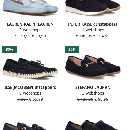
LAUREN RALPH LAUREN
PETER KAISER Instappers
3 webshops
4 webshops
Barnsbury Flats Driver
Dames 74712 Maat: 38
€ 159,99
€ 89,99
€ 149,99
€ 104,99
Loafers Dames Instappers
Materiaal: Suède Kleur:
Blauw
Blauw
30%
30%
ILSE JACOBSEN Instappers
STEFANO LAURAN
5 webshops
3 webshops
Dames Tulip3074 Maat: 38
Mocassins Dames 11733
€ 80,-
€ 55,99
€ 129,99
€ 90,99
Materiaal: Suèdelook Kleur:
Maat: 38 5 Materiaal: Suède
Blauw
Kleur: Blauw