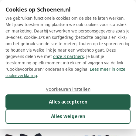
Schoenen.nl
Cookies op Schoenen.nl
We gebruiken functionele cookies om de site te laten werken.
Met jouw toestemming plaatsen we ook cookies voor statistiek
en marketing. Daarbij verwerken we persoonsgegevens zoals je
IP-adres, cookie-ID's en surfgedrag (bezochte pagina's en kliks)
om het gebruik van de site te meten, fouten op te sporen en bij
Wis filters
Alle filters
te houden via welke link je naar een webshop gaat. Deze
gegevens delen we met
onze 3 partners
. Je kunt je
Blauwe dames instappers
toestemming op elk moment intrekken of wijzigen via de link
"Cookievoorkeuren" onderaan elke pagina.
Lees meer in onze
Blauwe dames instappers zijn de perfecte schoenen voor vrouwen
cookieverklaring
.
die op zoek zijn naar comfort, gemak en stijl. Deze veelzijdige
schoenen kunnen zowel casual als formeel gedragen worden en
Meer lezen
Voorkeuren instellen
passen bij vrijwel elke outfit. Er is een breed scala aan blauwe
instappers beschikbaar, variërend van klassieke loafer-stijlen tot
Alles accepteren
Maat
Merk
Model
Kleur
1
Prijs
Mat
moderne en sportievere ontwerpen. Hierdoor is het gemakkelijk
om de perfecte blauwe instapper te vinden die past bij jouw
persoonlijke stijl en behoeften.
Alles weigeren
740 resultaten:
50%