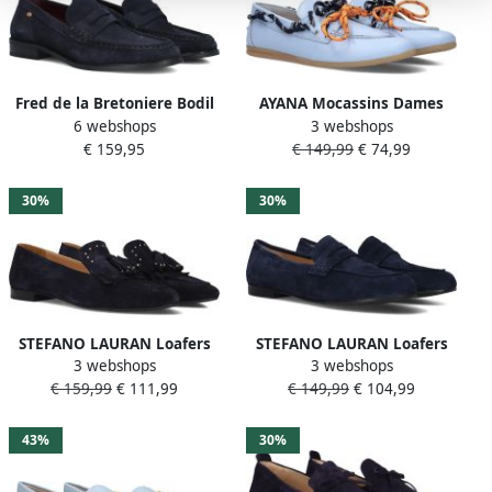
Fred de la Bretoniere Bodil
AYANA Mocassins Dames
6 webshops
3 webshops
Beau Loafers Dames
Ay1000 Maat: 38 Materiaal:
€ 159,95
€ 149,99
€ 74,99
Instappers Blauw
Leer Kleur: Blauw
30%
30%
STEFANO LAURAN Loafers
STEFANO LAURAN Loafers
3 webshops
3 webshops
Dames 4660 Maat: 39
Dames Pe2579 Maat: 43
€ 159,99
€ 111,99
€ 149,99
€ 104,99
Materiaal: Suède Kleur:
Materiaal: Suède Kleur:
Blauw
Blauw
43%
30%