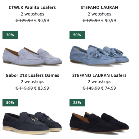
CTWLK Pablito Loafers
STEFANO LAURAN
2 webshops
2 webshops
Dames Instappers Blauw
Mocassins Dames 11634
€ 129,99
€ 90,99
€ 129,99
€ 90,99
Maat: 37 Materiaal: Suède
Kleur: Blauw
30%
50%
Gabor 213 Loafers Dames
STEFANO LAURAN Loafers
2 webshops
2 webshops
Instappers Blauw
Dames Atena Maat: 40
€ 119,99
€ 83,99
€ 149,99
€ 74,99
Materiaal: Suède Kleur:
Blauw
50%
25%