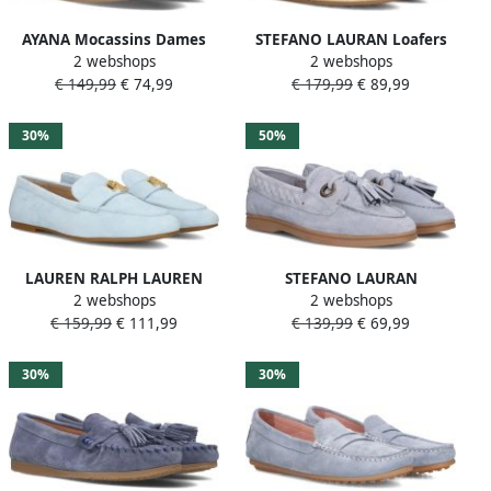
AYANA Mocassins Dames
STEFANO LAURAN Loafers
2 webshops
2 webshops
12434 Maat: 41 Materiaal:
Dames St2066 Maat: 41
€ 149,99
€ 74,99
€ 179,99
€ 89,99
Leer Kleur: Blauw
Materiaal: Suède Kleur:
Blauw
30%
50%
LAUREN RALPH LAUREN
STEFANO LAURAN
2 webshops
2 webshops
Loafers Dames Averi Iii Flats
Instappers Dames Zalama-
€ 159,99
€ 111,99
€ 139,99
€ 69,99
Maat: 43 Materiaal: Suède
30 Maat: 37 Materiaal:
Kleur: Blauw
Suède Kleur: Blauw
30%
30%