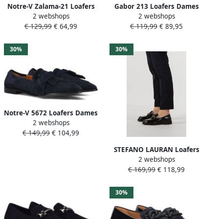
Notre-V Zalama-21 Loafers
Gabor 213 Loafers Dames
2 webshops
2 webshops
Dames Instappers Blauw
Instappers Blauw
€ 129,99
€ 64,99
€ 119,99
€ 89,95
30%
30%
Notre-V 5672 Loafers Dames
2 webshops
Instappers Blauw
€ 149,99
€ 104,99
STEFANO LAURAN Loafers
2 webshops
Dames 12081 Maat: 39
€ 169,99
€ 118,99
Materiaal: Leer Kleur:
Blauw
30%