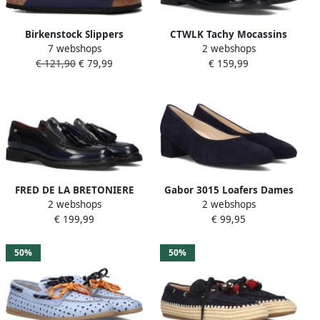
Birkenstock Slippers
CTWLK Tachy Mocassins
7 webshops
2 webshops
ARIZONA BF in
Dames Instappers Blauw
€ 121,90
€ 79,99
€ 159,99
schoenwijdte smal met
ergonomisch gevormd
voetbed
FRED DE LA BRETONIERE
Gabor 3015 Loafers Dames
2 webshops
2 webshops
Loafers Dames Paris Elibra
Instappers Blauw
€ 199,99
€ 99,95
Maat: 42 Materiaal: Leer
Kleur: Blauw
50%
50%