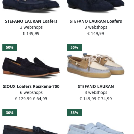
STEFANO LAURAN Loafers
STEFANO LAURAN Loafers
3 webshops
3 webshops
Dames Gr8020 Maat: 39
Dames E2574 Maat: 42
€ 149,99
€ 149,99
Materiaal: Suède Kleur:
Materiaal: Suède Kleur:
Blauw
Blauw
50%
50%
SIOUX Loafers Rosikena-700
STEFANO LAURAN
6 webshops
3 webshops
Maat: 37 5 Materiaal: Suède
Instappers Dames Silk-06
€ 129,99
€ 64,95
€ 149,99
€ 74,99
Kleur: Blauw
Maat: 37 Materiaal: Leer
Kleur: Blauw
30%
33%