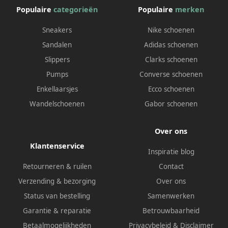
Populaire
categorieën
Populaire
merken
Sneakers
Nike schoenen
Sandalen
Adidas schoenen
Slippers
Clarks schoenen
Pumps
Converse schoenen
Enkellaarsjes
Ecco schoenen
Wandelschoenen
Gabor schoenen
Over ons
Klantenservice
Inspiratie blog
Retourneren & ruilen
Contact
Verzending & bezorging
Over ons
Status van bestelling
Samenwerken
Garantie & reparatie
Betrouwbaarheid
Betaalmogelijkheden
Privacybeleid
&
Disclaimer