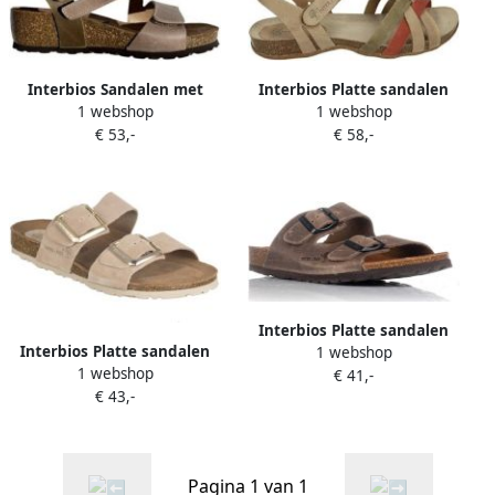
Interbios Sandalen met
Interbios Platte sandalen
1 webshop
1 webshop
sleehak 5378
MANDEN 4486
€ 53,-
€ 58,-
Interbios Platte sandalen
Interbios Platte sandalen
1 webshop
MANDEN 7206
1 webshop
MANDEN 7232
€ 41,-
€ 43,-
Pagina 1 van 1