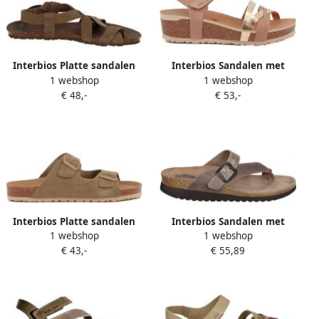
Interbios Platte sandalen
Interbios Sandalen met
1 webshop
1 webshop
1004
sleehak 5803
€ 48,-
€ 53,-
Interbios Platte sandalen
Interbios Sandalen met
1 webshop
1 webshop
MANDEN 7232
sleehak 7119
€ 43,-
€ 55,89