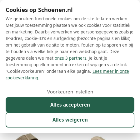
Schoenen.nl
Cookies op Schoenen.nl
We gebruiken functionele cookies om de site te laten werken.
Met jouw toestemming plaatsen we ook cookies voor statistiek
en marketing. Daarbij verwerken we persoonsgegevens zoals je
IP-adres, cookie-ID's en surfgedrag (bezochte pagina's en kliks)
om het gebruik van de site te meten, fouten op te sporen en bij
Wis filters
Alle filters
te houden via welke link je naar een webshop gaat. Deze
gegevens delen we met
onze 3 partners
. Je kunt je
Beige Interbios damesschoenen
toestemming op elk moment intrekken of wijzigen via de link
"Cookievoorkeuren" onderaan elke pagina.
Lees meer in onze
Meer lezen
cookieverklaring
.
Sandalen
Voorkeuren instellen
Alles accepteren
Maat
Merk
1
Kleur
1
Prijs
Materiaal
Alles weigeren
12 resultaten: