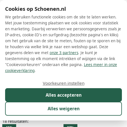
Schoenen.nl
Cookies op Schoenen.nl
We gebruiken functionele cookies om de site te laten werken.
Met jouw toestemming plaatsen we ook cookies voor statistiek
en marketing. Daarbij verwerken we persoonsgegevens zoals je
IP-adres, cookie-ID's en surfgedrag (bezochte pagina's en kliks)
om het gebruik van de site te meten, fouten op te sporen en bij
Wis filters
Alle filters
te houden via welke link je naar een webshop gaat. Deze
gegevens delen we met
onze 3 partners
. Je kunt je
Blauwe Jack Wolfskin
toestemming op elk moment intrekken of wijzigen via de link
damesschoenen
"Cookievoorkeuren" onderaan elke pagina.
Lees meer in onze
cookieverklaring
.
Meer lezen
Voorkeuren instellen
Instappers
Laarzen
Sandalen
Sneakers
Snowboots
Alles accepteren
Maat
Merk
1
Kleur
1
Prijs
Materiaal
Alles weigeren
18 resultaten: