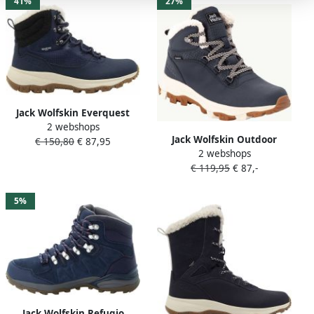
41%
27%
Jack Wolfskin Everquest
2 webshops
Texapore High Women
Jack Wolfskin Outdoor
€ 150,80
€ 87,95
Waterdichte
2 webshops
winterlaarzen EVERQUEST
winterschoenen Dames
€ 119,95
€ 87,-
TEXAPORE MID W
night blue
Winterlaarzen snowboots
winterlaarzen waterdicht &
5%
gevoerd
Jack Wolfskin Refugio