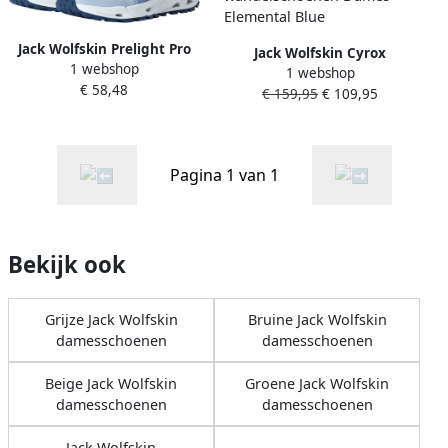
Jack Wolfskin Prelight Pro
Jack Wolfskin Cyrox
1 webshop
Vent Support System Low
1 webshop
Texapore Low Women
€ 58,48
Women Wandelschoen
€ 159,95
€ 109,95
Waterdichte
Dames Elemental Blue
wandelschoenen Dames
Elemental Blue
Pagina 1 van 1
Bekijk ook
Grijze Jack Wolfskin
Bruine Jack Wolfskin
damesschoenen
damesschoenen
Beige Jack Wolfskin
Groene Jack Wolfskin
damesschoenen
damesschoenen
Jack Wolfskin