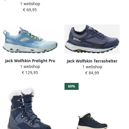
wandelschoenen Dames
1 webshop
Hybrid Low Women
Dark Blue Grey
€ 69,95
Wandelschoen Dames 43
dark blue pink dark blue
pink
Jack Wolfskin Prelight Pro
Jack Wolfskin Terrashelter
1 webshop
Vent Support System Low
1 webshop
Low Women Wandelschoen
€ 129,95
wandelschoenen Ele tal
€ 84,99
Dames 42.5 dolphin
Blue
60%