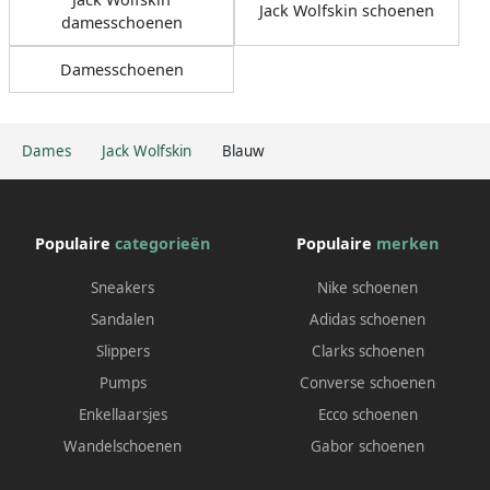
Jack Wolfskin schoenen
damesschoenen
Damesschoenen
Dames
Jack Wolfskin
Blauw
Populaire
categorieën
Populaire
merken
Sneakers
Nike schoenen
Sandalen
Adidas schoenen
Slippers
Clarks schoenen
Pumps
Converse schoenen
Enkellaarsjes
Ecco schoenen
Wandelschoenen
Gabor schoenen