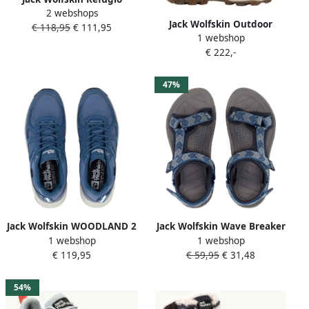
2 webshops
Texapore Mid Women
Jack Wolfskin Outdoor
€ 118,95
€ 111,95
Waterdichte
1 webshop
winterlaarzen EVERQUEST
wandelschoenen Dames
€ 222,-
TEXAPORE SNOW HIGH W
Dark Blue Grey
Winterlaarzen snowboots
winterschoenen waterdicht
47%
gevoerd
Jack Wolfskin WOODLAND 2
Jack Wolfskin Wave Breaker
1 webshop
1 webshop
TEXAPORE LOW W Dames
Women Trekkingsandaal
€ 119,95
€ 59,95
€ 31,48
Wandelschoenen evening
Dames elemental blue
sky
54%