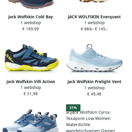
Jack Wolfskin Cold Bay
JACK WOLFSKIN Everquest
1 webshop
1 webshop
Texapore Mid Women
Texapore veterlaarzen
€ 169,99
€ 363,-
€ 145,-
Waterdichte
Blauw
winterschoenen dames 37.5
blauw dark blue blue
Jack Wolfskin Villi Action
Jack Wolfskin Prelight Vent
1 webshop
1 webshop
Low Kids Outdoor schoenen
Support System Low
€ 31,98
€ 49,48
Kinderen Ele tal Blue
Women Wandelschoen
Dames Soft Blue
31%