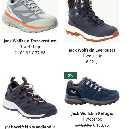
Jack Wolfskin Terraventure
1 webshop
Texapore Low Women
Jack Wolfskin Everquest
€ 169,95
€ 77,88
Waterdichte
1 webshop
Texapore High Women
wandelschoenen Dames
€ 221,-
Waterdichte winterlaarzen
dolphin
Dames 37.5 blauw dark
blue off-white
5%
Jack Wolfskin Refugio
1 webshop
Texapore Low Women
€ 109,95
€ 103,95
Waterdichte
Jack Wolfskin Woodland 2