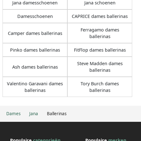
Jana damesschoenen
Jana schoenen
Damesschoenen
CAPRICE dames ballerinas
Ferragamo dames
Camper dames ballerinas
ballerinas
Pinko dames ballerinas
FitFlop dames ballerinas
Steve Madden dames
Ash dames ballerinas
ballerinas
Valentino Garavani dames
Tory Burch dames
ballerinas
ballerinas
Dames
Jana
Ballerinas
Populaire
categorieën
Populaire
merken