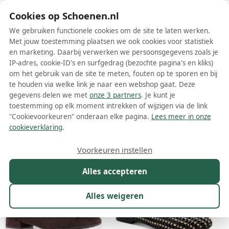
Schoenen.nl
Cookies op Schoenen.nl
We gebruiken functionele cookies om de site te laten werken.
Met jouw toestemming plaatsen we ook cookies voor statistiek
en marketing. Daarbij verwerken we persoonsgegevens zoals je
IP-adres, cookie-ID's en surfgedrag (bezochte pagina's en kliks)
om het gebruik van de site te meten, fouten op te sporen en bij
Wis filters
Alle filters
te houden via welke link je naar een webshop gaat. Deze
gegevens delen we met
onze 3 partners
. Je kunt je
Jana dames ballerinas
toestemming op elk moment intrekken of wijzigen via de link
"Cookievoorkeuren" onderaan elke pagina.
Lees meer in onze
Meer lezen
cookieverklaring
.
Maat
Merk
1
Kleur
Prijs
Materiaal
Voorkeuren instellen
18 resultaten:
Alles accepteren
Alles weigeren