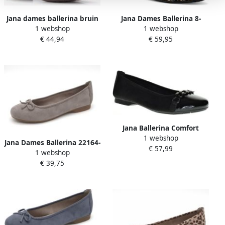
Jana dames ballerina bruin
Jana Dames Ballerina 8-
1 webshop
1 webshop
22161-46 030 H-breedte
€ 44,94
€ 59,95
Jana Ballerina Comfort
1 webshop
Zwart
Jana Dames Ballerina 22164-
€ 57,99
1 webshop
231 Stone Wijdte H
€ 39,75