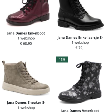
Jana Dames Enkelboot
Jana Dames Enkellaarsje 8-
1 webshop
25278-542 Wijnrood
1 webshop
25701-45 001 H-breedte
€ 68,95
Kreuklak Wijdte H
€ 79,-
12%
Jana Dames Sneaker 8-
1 webshop
25271-45 231 H-breedte
Jana Dames Veterboot