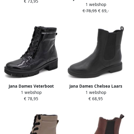
€ 73,95
1 webshop
25274-005 Zwart Gebloemd
€ 78,95
€ 69,-
Wijdte H
Jana Dames Veterboot
Jana Dames Chelsea Laars
1 webshop
1 webshop
25263-018 Zwart Lak Wijdte
25361-001 Zwart Wijdte H
€ 78,95
€ 68,95
H