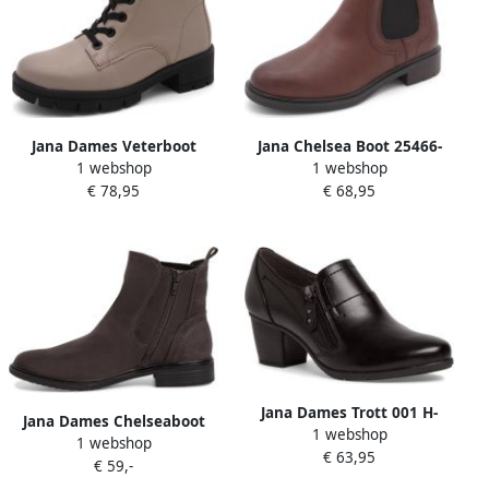
Jana Dames Veterboot
Jana Chelsea Boot 25466-
1 webshop
1 webshop
25263-309 Taupe Wijdte H
305 Cognac Wijdte H
€ 78,95
€ 68,95
Jana Dames Trott 001 H-
Jana Dames Chelseaboot
1 webshop
breedte
1 webshop
25369-207 Donkergrijs
€ 63,95
€ 59,-
Wijdte H