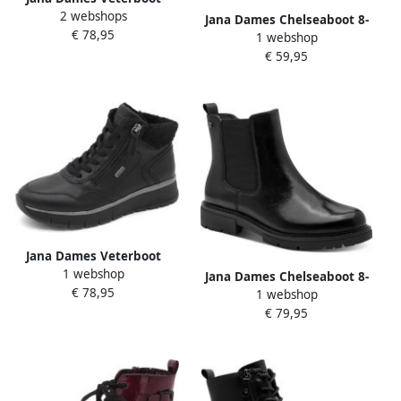
2 webshops
26268-411 Lichtbeige Wijdte
Jana Dames Chelseaboot 8-
€ 78,95
H
1 webshop
25486-45 305 H-breedte
€ 59,95
Jana Dames Veterboot
1 webshop
26268-001 Zwart Wijdte H
Jana Dames Chelseaboot 8-
€ 78,95
1 webshop
25700-45 001 H-breedte
€ 79,95