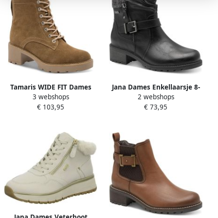
Jana Dames Enkellaarsje 8-
Tamaris WIDE FIT Dames
2 webshops
3 webshops
26488-45 001 H-breedte
Enkellaarsje 8-85101-45 365
€ 73,95
€ 103,95
Wide Fit
Jana Dames Veterboot