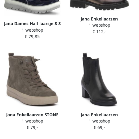
Jana Enkellaarzen
Jana Dames Half laarsje 8 8
1 webshop
82527245915
1 webshop
26246 27 895 blauw RELAX
€ 112,-
€ 79,85
fit
Jana Enkellaarzen STONE
Jana Enkellaarzen
1 webshop
1 webshop
2573045001
€ 79,-
€ 69,-