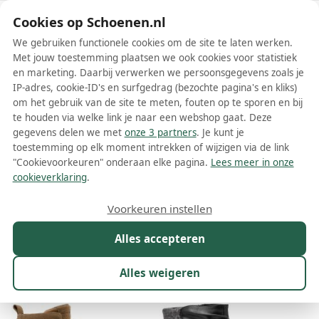
Schoenen.nl
Cookies op Schoenen.nl
We gebruiken functionele cookies om de site te laten werken.
Met jouw toestemming plaatsen we ook cookies voor statistiek
en marketing. Daarbij verwerken we persoonsgegevens zoals je
IP-adres, cookie-ID's en surfgedrag (bezochte pagina's en kliks)
om het gebruik van de site te meten, fouten op te sporen en bij
Wis filters
Alle filters
te houden via welke link je naar een webshop gaat. Deze
gegevens delen we met
onze 3 partners
. Je kunt je
Jana dames boots
toestemming op elk moment intrekken of wijzigen via de link
"Cookievoorkeuren" onderaan elke pagina.
Lees meer in onze
Meer lezen
cookieverklaring
.
Chelsea boots
Enkelboots
Veterboots
Voorkeuren instellen
Alles accepteren
Maat
Merk
1
Kleur
Prijs
Materiaal
Alles weigeren
24 resultaten: