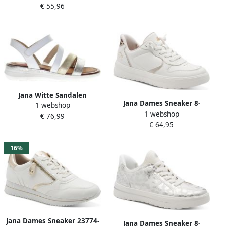
€ 55,96
Jana Witte Sandalen
Jana Dames Sneaker 8-
1 webshop
Comfort
1 webshop
23779-46 190 H-breedte
€ 76,99
€ 64,95
16%
Jana Dames Sneaker 23774-
Jana Dames Sneaker 8-