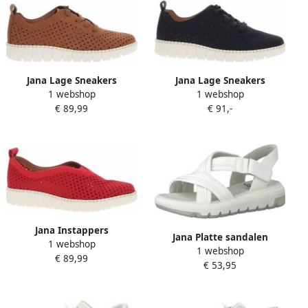
Jana Lage Sneakers
Jana Lage Sneakers
1 webshop
1 webshop
82365046305
82365046805
€ 89,99
€ 91,-
Jana Instappers
Jana Platte sandalen
1 webshop
82456046500
1 webshop
€ 89,99
€ 53,95