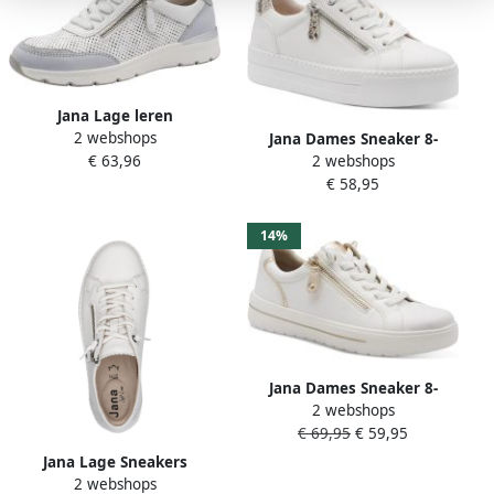
Jana Lage leren
2 webshops
sportschoenen
Jana Dames Sneaker 8-
€ 63,96
2 webshops
23767-43 100 H-breedte
€ 58,95
14%
Jana Dames Sneaker 8-
2 webshops
23770-46 196 H-breedte
€ 69,95
€ 59,95
Jana Lage Sneakers
2 webshops
SOFTLINE WHITE