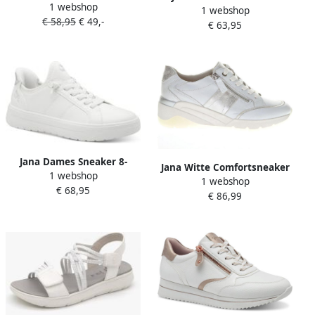
1 webshop
196 Wit Combi Wijdte H
1 webshop
23764-45 119 H-breedte
€ 58,95
€ 49,-
€ 63,95
Jana Dames Sneaker 8-
Jana Witte Comfortsneaker
1 webshop
23764-45 191 H-breedte
1 webshop
Wit
€ 68,95
€ 86,99