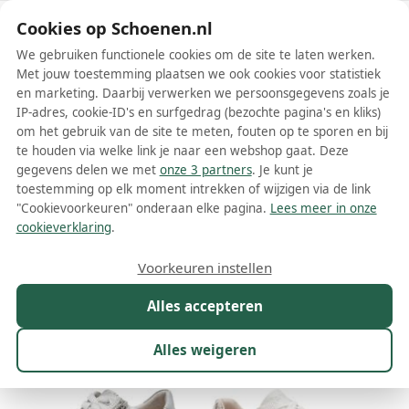
Schoenen.nl
Cookies op Schoenen.nl
We gebruiken functionele cookies om de site te laten werken.
Met jouw toestemming plaatsen we ook cookies voor statistiek
en marketing. Daarbij verwerken we persoonsgegevens zoals je
IP-adres, cookie-ID's en surfgedrag (bezochte pagina's en kliks)
om het gebruik van de site te meten, fouten op te sporen en bij
Wis filters
Alle filters
te houden via welke link je naar een webshop gaat. Deze
gegevens delen we met
onze 3 partners
. Je kunt je
Witte Jana damesschoenen
toestemming op elk moment intrekken of wijzigen via de link
"Cookievoorkeuren" onderaan elke pagina.
Lees meer in onze
Meer lezen
cookieverklaring
.
Ballerinas
Instappers
Sandalen
Sneakers
Voorkeuren instellen
Alles accepteren
Maat
Merk
1
Kleur
1
Prijs
Materiaal
Alles weigeren
28 resultaten: