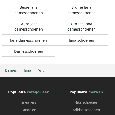
Beige Jana
Bruine Jana
damesschoenen
damesschoenen
Grijze Jana
Groene Jana
damesschoenen
damesschoenen
Jana damesschoenen
Jana schoenen
Damesschoenen
Dames
Jana
Wit
Populaire
categorieën
Populaire
merken
Sneakers
Nike schoenen
Sandalen
Adidas schoenen