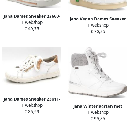
Jana Dames Sneaker 23660-
Jana Vegan Dames Sneaker
1 webshop
152 Wit Rosegoud Wijdte H
1 webshop
8 8 23780 28 165 RELAX fit
€ 49,75
€ 70,85
Jana Dames Sneaker 23611-
1 webshop
108 Wit Wijdte H
Jana Winterlaarzen met
€ 86,99
1 webshop
textielrand
€ 99,85