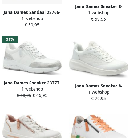
Jana Dames Sneaker 8-
Jana Dames Sandaal 28766-
1 webshop
23774-43 152 H-breedte
1 webshop
191 Wit Wijdte H
€ 59,95
€ 59,95
31%
Jana Dames Sneaker 23777-
Jana Dames Sneaker 8-
1 webshop
191 Wit Zilver Wijdte H
1 webshop
23910-43 100
€ 68,95
€ 46,95
€ 79,95