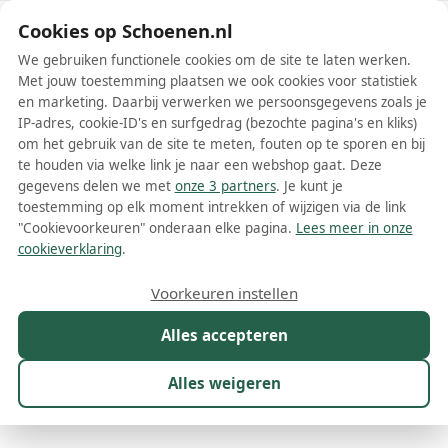
Schoenen.nl
Cookies op Schoenen.nl
We gebruiken functionele cookies om de site te laten werken.
Met jouw toestemming plaatsen we ook cookies voor statistiek
en marketing. Daarbij verwerken we persoonsgegevens zoals je
IP-adres, cookie-ID's en surfgedrag (bezochte pagina's en kliks)
om het gebruik van de site te meten, fouten op te sporen en bij
Wis filters
Alle filters
te houden via welke link je naar een webshop gaat. Deze
gegevens delen we met
onze 3 partners
. Je kunt je
Beige Jimmy Choo dames ballerinas
toestemming op elk moment intrekken of wijzigen via de link
"Cookievoorkeuren" onderaan elke pagina.
Lees meer in onze
Meer lezen
cookieverklaring
.
Maat
Merk
1
Kleur
1
Prijs
Materiaal
Voorkeuren instellen
17 resultaten:
Alles accepteren
Alles weigeren