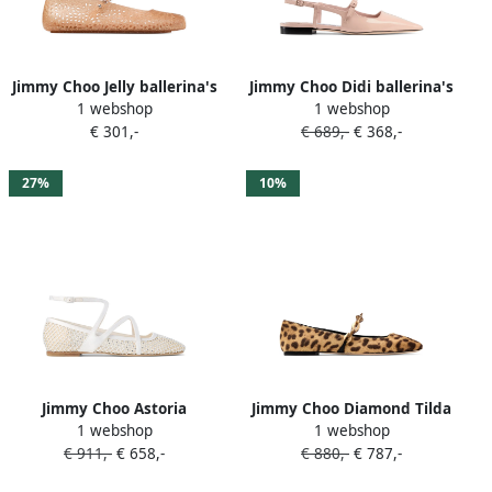
Jimmy Choo Jelly ballerina's
Jimmy Choo Didi ballerina's
1 webshop
1 webshop
Beige
Beige
€ 301,-
€ 689,-
€ 368,-
27%
10%
Jimmy Choo Astoria
Jimmy Choo Diamond Tilda
1 webshop
1 webshop
ballerina's Beige
ballerina's Beige
€ 911,-
€ 658,-
€ 880,-
€ 787,-