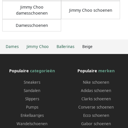
Jimmy Choo
Jimmy Choo schoenen
damesschoenen
Damesschoenen
Dames
Jimmy Choo
Ballerinas
Beige
Populaire
categorieën
Populaire
merken
Sneakers
Nike schoenen
Sandalen
Adidas schoenen
Slippers
Clarks schoenen
Pumps
Converse schoenen
Enkellaarsjes
Ecco schoenen
Wandelschoenen
Gabor schoenen