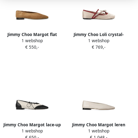
Jimmy Choo Margot flat
Jimmy Choo Loli crystal-
1 webshop
1 webshop
suede ballet flats Beige
embellished ballet flats
€ 550,-
€ 769,-
Beige
Jimmy Choo Margot lace-up
Jimmy Choo Margot leren
1 webshop
1 webshop
ballet flats Beige
ballerina's Beige
€ 650,-
€ 1.048,-