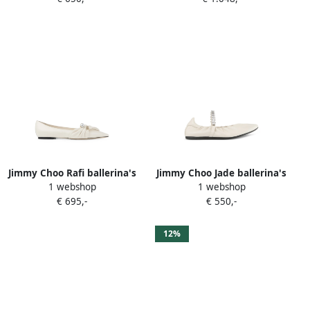
Jimmy Choo Rafi ballerina's
Jimmy Choo Jade ballerina's
1 webshop
1 webshop
verfraaid met parels Beige
verfaaid met kristallen
€ 695,-
€ 550,-
Beige
12%