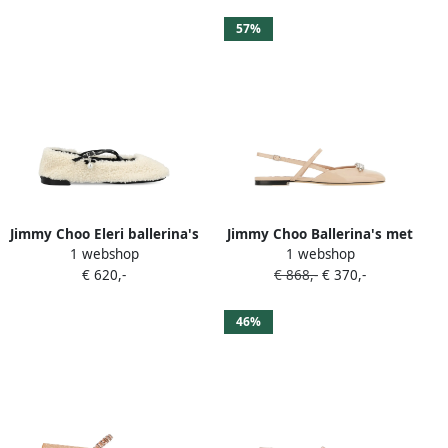
57%
Jimmy Choo Eleri ballerina's
Jimmy Choo Ballerina's met
1 webshop
1 webshop
Beige
kristallen Beige
€ 620,-
€ 868,-
€ 370,-
46%