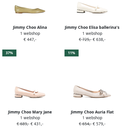
Jimmy Choo Alina
Jimmy Choo Elisa ballerina's
1 webshop
1 webshop
ballerina's met puntige
Beige
€ 447,-
€ 725,-
€ 638,-
neus Beige
37%
11%
Jimmy Choo Mary Jane
Jimmy Choo Auria Flat
1 webshop
1 webshop
ballerina's Beige
ballerina's met kristallen
€ 689,-
€ 431,-
€ 654,-
€ 579,-
strik en glitter Beige