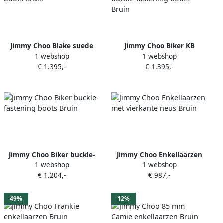
Jimmy Choo Blake suede
Jimmy Choo Biker KB
1 webshop
1 webshop
boots Bruin
buckle-fastening boots
€ 1.395,-
€ 1.395,-
Bruin
Jimmy Choo Biker buckle-
Jimmy Choo Enkellaarzen
1 webshop
1 webshop
fastening boots Bruin
met vierkante neus Bruin
€ 1.204,-
€ 987,-
49%
12%