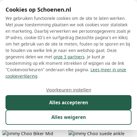
Schoenen.nl
Cookies op Schoenen.nl
We gebruiken functionele cookies om de site te laten werken.
Met jouw toestemming plaatsen we ook cookies voor statistiek
en marketing. Daarbij verwerken we persoonsgegevens zoals je
IP-adres, cookie-ID's en surfgedrag (bezochte pagina's en kliks)
om het gebruik van de site te meten, fouten op te sporen en bij
Wis filters
Alle filters
te houden via welke link je naar een webshop gaat. Deze
gegevens delen we met
onze 3 partners
. Je kunt je
Bruine Jimmy Choo dames boots
toestemming op elk moment intrekken of wijzigen via de link
"Cookievoorkeuren" onderaan elke pagina.
Lees meer in onze
Meer lezen
cookieverklaring
.
Biker boots
Enkelboots
Voorkeuren instellen
Alles accepteren
Maat
Merk
1
Kleur
1
Prijs
Materiaal
Alles weigeren
17 resultaten: