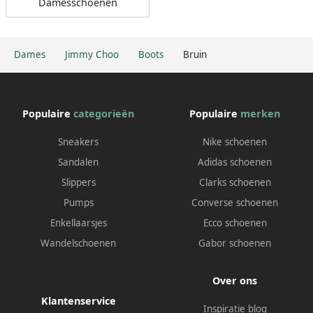
Damesschoenen
Dames
Jimmy Choo
Boots
Bruin
Populaire
categorieën
Populaire
merken
Sneakers
Nike schoenen
Sandalen
Adidas schoenen
Slippers
Clarks schoenen
Pumps
Converse schoenen
Enkellaarsjes
Ecco schoenen
Wandelschoenen
Gabor schoenen
Over ons
Klantenservice
Inspiratie blog