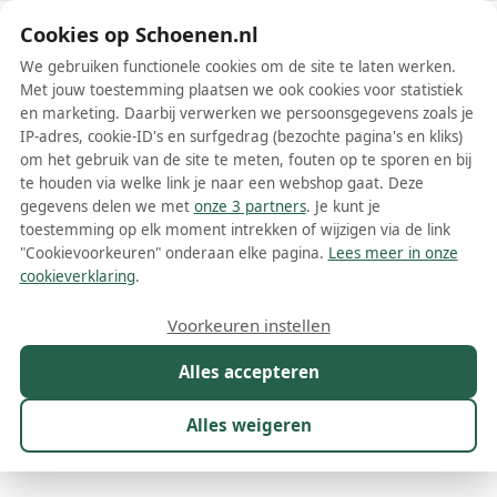
Schoenen.nl
Cookies op Schoenen.nl
We gebruiken functionele cookies om de site te laten werken.
Met jouw toestemming plaatsen we ook cookies voor statistiek
en marketing. Daarbij verwerken we persoonsgegevens zoals je
IP-adres, cookie-ID's en surfgedrag (bezochte pagina's en kliks)
om het gebruik van de site te meten, fouten op te sporen en bij
Wis filters
Alle filters
te houden via welke link je naar een webshop gaat. Deze
gegevens delen we met
onze 3 partners
. Je kunt je
Bruine Jimmy Choo dames laarzen
toestemming op elk moment intrekken of wijzigen via de link
"Cookievoorkeuren" onderaan elke pagina.
Lees meer in onze
Meer lezen
cookieverklaring
.
Overknee laarzen
Veterlaarzen
Voorkeuren instellen
Alles accepteren
Maat
Merk
1
Kleur
1
Prijs
Materiaal
Alles weigeren
38 resultaten: