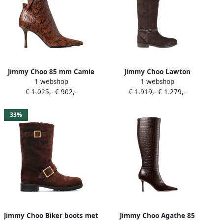
Jimmy Choo 85 mm Camie
Jimmy Choo Lawton
1 webshop
1 webshop
enkellaarzen Bruin
slingback laarzen met
€ 1.025,-
€ 902,-
€ 1.919,-
€ 1.279,-
bandje Bruin
33%
Jimmy Choo Biker boots met
Jimmy Choo Agathe 85