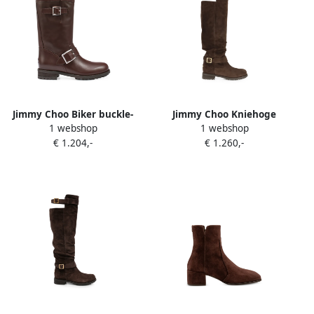
Jimmy Choo Biker buckle-
Jimmy Choo Kniehoge
1 webshop
1 webshop
fastening boots Bruin
laarzen met gespsluiting
€ 1.204,-
€ 1.260,-
Bruin