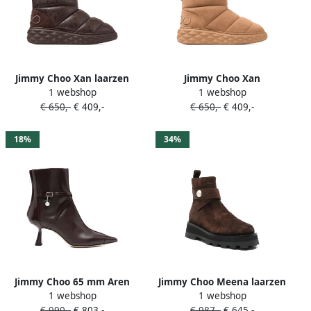
Jimmy Choo Xan laarzen
Jimmy Choo Xan
1 webshop
1 webshop
Bruin
gewatteerde laarzen Bruin
€ 650,-
€ 409,-
€ 650,-
€ 409,-
18%
34%
Jimmy Choo 65 mm Aren
Jimmy Choo Meena laarzen
1 webshop
1 webshop
enkellaarzen Bruin
Bruin
€ 990,-
€ 803,-
€ 987,-
€ 645,-