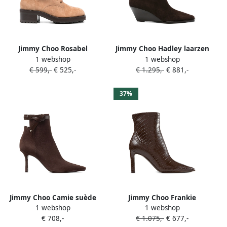
Jimmy Choo Rosabel
Jimmy Choo Hadley laarzen
1 webshop
1 webshop
veterlaarzen Bruin
met suède sleehak Bruin
€ 599,-
€ 525,-
€ 1.295,-
€ 881,-
37%
Jimmy Choo Camie suède
Jimmy Choo Frankie
1 webshop
1 webshop
enkellaarzen Bruin
enkellaarzen Bruin
€ 708,-
€ 1.075,-
€ 677,-