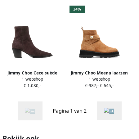
34%
Jimmy Choo Cece suède
Jimmy Choo Meena laarzen
1 webshop
1 webshop
laarzen Bruin
Bruin
€ 1.080,-
€ 987,-
€ 645,-
Pagina 1 van 2
Bekijk ook