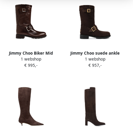
Jimmy Choo Biker Mid
Jimmy Choo suede ankle
1 webshop
1 webshop
buckle-strap boots Bruin
boots Bruin
€ 995,-
€ 957,-