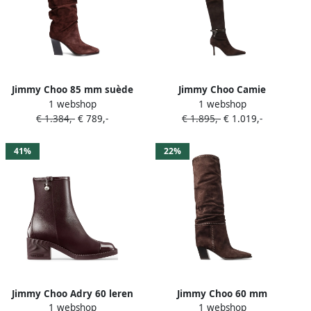
Jimmy Choo 85 mm suède
Jimmy Choo Camie
1 webshop
1 webshop
knielaarzen met vierkante
overknee laarzen Bruin
€ 1.384,-
€ 789,-
€ 1.895,-
€ 1.019,-
neus Bruin
41%
22%
Jimmy Choo Adry 60 leren
Jimmy Choo 60 mm
1 webshop
1 webshop
enkellaarzen Bruin
kniehoge laarzen Bruin