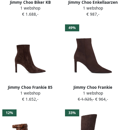
Jimmy Choo Biker KB
Jimmy Choo Enkellaarzen
1 webshop
1 webshop
laarzen met gespbandje
met vierkante neus Bruin
€ 1.688,-
€ 987,-
Bruin
49%
Jimmy Choo Frankie 85
Jimmy Choo Frankie
1 webshop
1 webshop
suède laarzen Bruin
enkellaarzen Bruin
€ 1.652,-
€ 1.925,-
€ 964,-
12%
33%