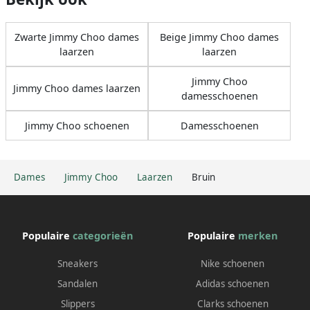
Zwarte Jimmy Choo dames
Beige Jimmy Choo dames
laarzen
laarzen
Jimmy Choo
Jimmy Choo dames laarzen
damesschoenen
Jimmy Choo schoenen
Damesschoenen
Dames
Jimmy Choo
Laarzen
Bruin
Populaire
categorieën
Populaire
merken
Sneakers
Nike schoenen
Sandalen
Adidas schoenen
Slippers
Clarks schoenen