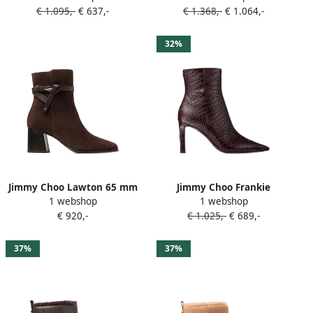
€ 1.095,-
€ 637,-
€ 1.368,-
€ 1.064,-
32%
Jimmy Choo Lawton 65 mm
Jimmy Choo Frankie
1 webshop
1 webshop
leren laarzen met geknoopt
enkellaarzen met
€ 920,-
€ 1.025,-
€ 689,-
bandje Bruin
krokodillen-reliëf Bruin
37%
37%