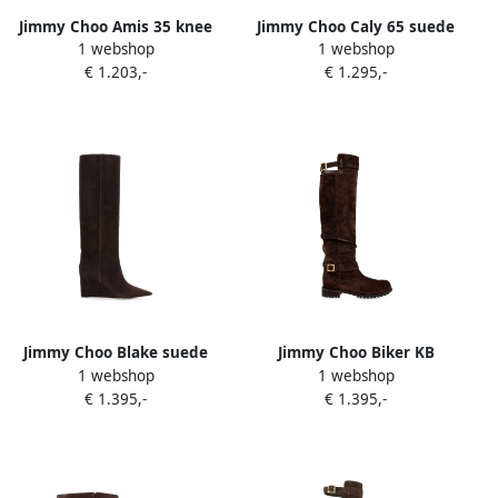
Jimmy Choo Amis 35 knee
Jimmy Choo Caly 65 suede
1 webshop
1 webshop
boots Bruin
knee-high boots Bruin
€ 1.203,-
€ 1.295,-
Jimmy Choo Blake suede
Jimmy Choo Biker KB
1 webshop
1 webshop
boots Bruin
buckle-fastening boots
€ 1.395,-
€ 1.395,-
Bruin