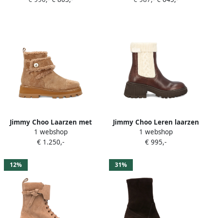
Jimmy Choo Laarzen met
Jimmy Choo Leren laarzen
1 webshop
1 webshop
lammy afwerking en
met gebreide afwerking
€ 1.250,-
€ 995,-
plateauzool Bruin
Bruin
12%
31%