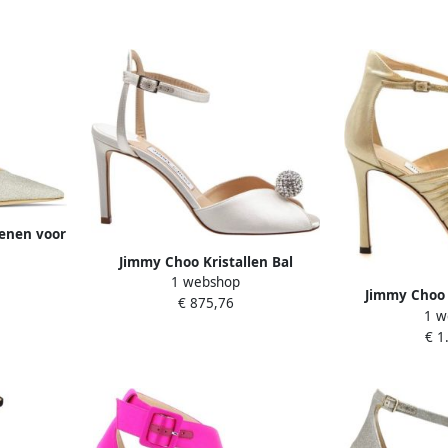
oenen voor
Jimmy Choo Kristallen Bal
1 webshop
Satijnen Sandaal Ivoor Beige
Jimmy Choo 
€ 875,76
Dames
1 w
Sandalen voo
€ 1
D