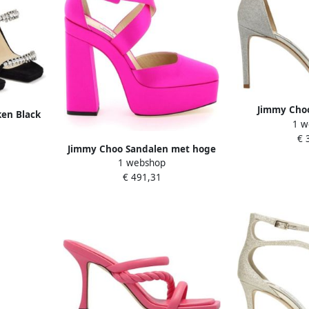
Jimmy Choo
en Black
1 w
Sandalen met E
rustal
€ 
D
n zwart
Jimmy Choo Sandalen met hoge
1 webshop
hakken Purple Dames
€ 491,31