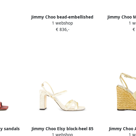
Jimmy Choo bead-embellished
Jimmy Choo M
1 webshop
1 w
wedge sandals Bruin
platinum brilli
€ 836,-
€
y sandals
Jimmy Choo Elsy block-heel 85
Jimmy Choo A
1 webshop
1 w
brilliance-fabric sandals Goud
leather wed