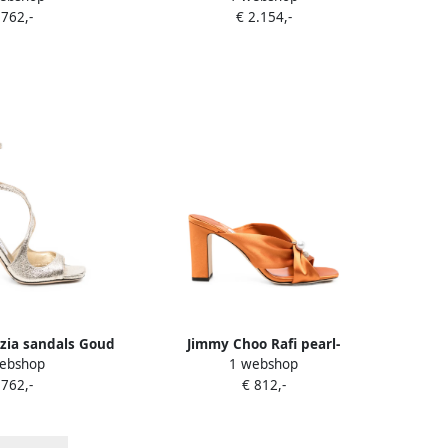
 762,-
€ 2.154,-
zia sandals Goud
Jimmy Choo Rafi pearl-
ebshop
1 webshop
embellished sandals Oranje
 762,-
€ 812,-