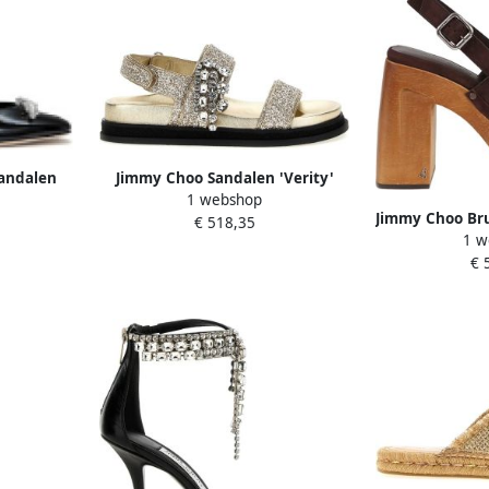
andalen
Jimmy Choo Sandalen 'Verity'
1 webshop
Sandals in beige
Jimmy Choo Bru
€ 518,35
1 w
Vr
€ 