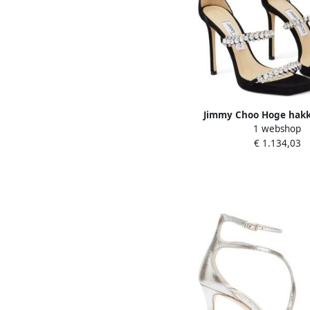
Jimmy Choo Hoge hakk
1 webshop
Bing Sandals With C
€ 1.134,03
Embellishment In L i