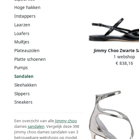
Hoge hakken
Instappers
Laarzen
Loafers
Muiltjes
Jimmy Choo Zwarte S
Plateauzolen
1 webshop
voor Vrouwen
Platte schoenen
€ 838,16
Pumps
Sandalen
Sleehakken
Slippers
Sneakers
Een overzicht van alle
Jimmy choo
dames
sandalen
. Vergelijk deze 398
Jimmy choo dames sandalen van 3
betrouwbare webshops op model,