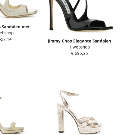
 Sandalen met
ebshop
er en Verfijnde
657,14
White Dames
Jimmy Choo Elegante Sandalen
1 webshop
voor Vrouwen Black Dames
€ 695,25