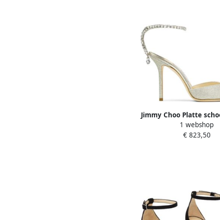
Jimmy Choo Platte sch
1 webshop
vrouwen
€ 823,50