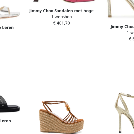
Jimmy Choo Sandalen met hoge
1 webshop
hakken Roze Dames
€ 401,70
Jimmy Choo
e Leren
1 w
Glitterpoed
e Bandjes
€ 
Bandjes 
Leren
ter Detail