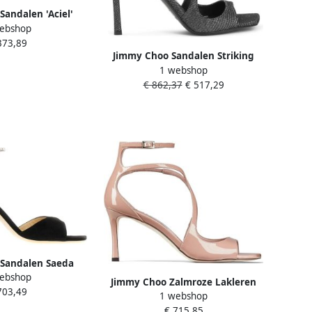
andalen 'Aciel'
ebshop
s in bruin
373,89
Jimmy Choo Sandalen Striking
1 webshop
Black Metallic Sandals in zwart
€ 862,37
€ 517,29
Sandalen Saeda
ebshop
s in zwart
Jimmy Choo Zalmroze Lakleren
703,49
1 webshop
Sandalen Pink Dames
€ 715,85