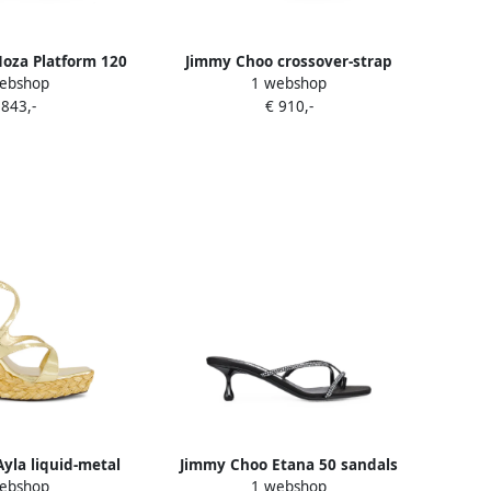
oza Platform 120
Jimmy Choo crossover-strap
ebshop
1 webshop
ance fabric sandals
sandals Goud
 843,-
€ 910,-
Goud
yla liquid-metal
Jimmy Choo Etana 50 sandals
ebshop
1 webshop
ge sandals Goud
Zwart