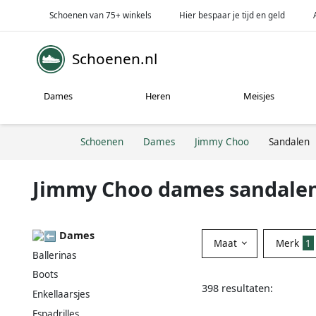
Schoenen van 75+ winkels
Hier bespaar je tijd en geld
Schoenen.nl
Dames
Heren
Meisjes
Schoenen
Dames
Jimmy Choo
Sandalen
Jimmy Choo dames sandale
Dames
Maat
Merk
1
Ballerinas
Boots
398 resultaten:
Enkellaarsjes
Espadrilles