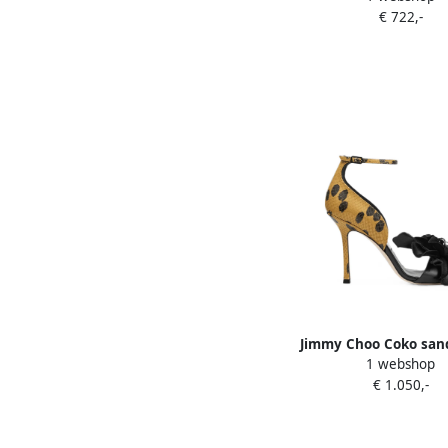
€ 722,-
Jimmy Choo Coko san
1 webshop
Zwart
€ 1.050,-