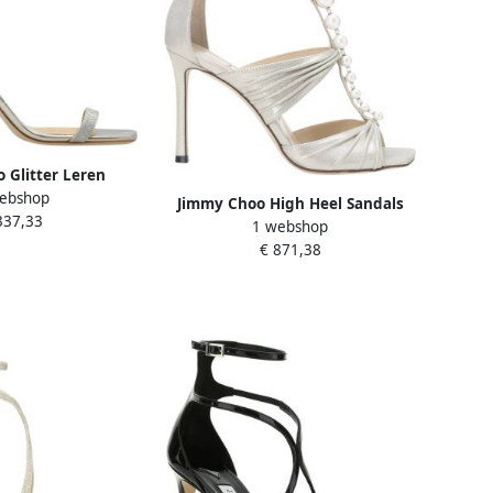
 Glitter Leren
ebshop
nkelbandje Yellow
Jimmy Choo High Heel Sandals
337,33
ames
1 webshop
Beige Dames
€ 871,38