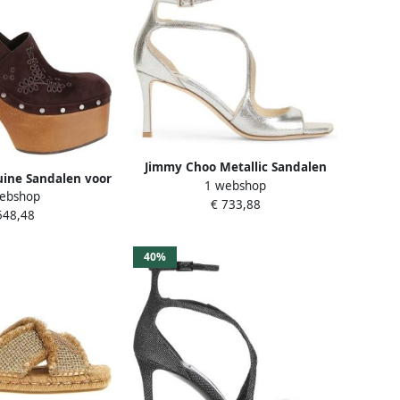
Jimmy Choo Metallic Sandalen
ine Sandalen voor
1 webshop
voor Vrouwen Aw25
ebshop
ouwen
€ 733,88
548,48
40%