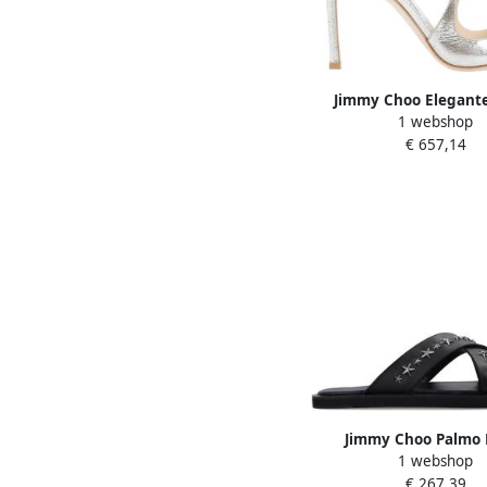
Jimmy Choo Elegant
1 webshop
Sandalen met Gevormd
€ 657,14
Beige Dames
Jimmy Choo Palmo 
1 webshop
Sandalen met Metalen S
€ 267,39
Black