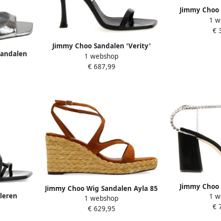
Jimmy Choo S
1 w
Sandal
€ 
Jimmy Choo Sandalen 'Verity'
Sandalen
1 webshop
Sandals in zwart
Ontwerp
€ 687,99
Jimmy Choo 
Jimmy Choo Wig Sandalen Ayla 85
leren
1 w
Sandal
1 webshop
Brown Dames
den Black
€ 
€ 629,95