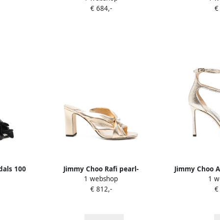
€ 684,-
€
dals 100
Jimmy Choo Rafi pearl-
Jimmy Choo A
1 webshop
1 w
embellished sandals Goud
€ 812,-
€