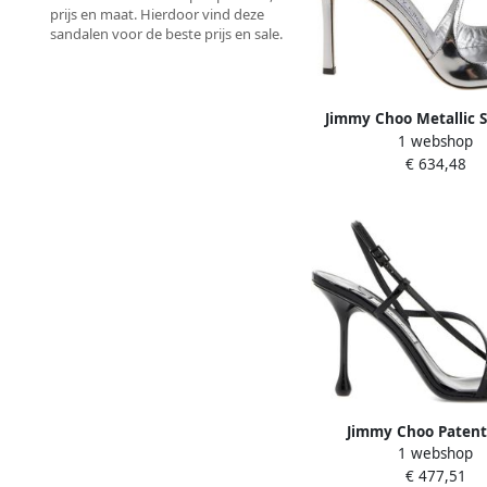
prijs en maat. Hierdoor vind deze
sandalen voor de beste prijs en sale.
Jimmy Choo Metallic 
1 webshop
Verhoog Stijl Chic 
€ 634,48
Jimmy Choo Patent
1 webshop
Sandalen met Kruisban
€ 477,51
Dames