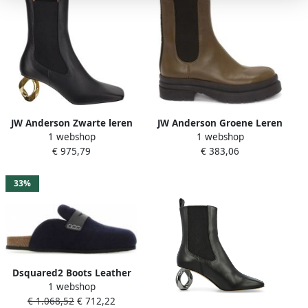
JW Anderson Zwarte leren
JW Anderson Groene Leren
1 webshop
1 webshop
enkellaarsjes slip-on
Combat Enkellaarzen Green
€ 975,79
€ 383,06
Dames
33%
Dsquared2 Boots Leather
1 webshop
Boots in zwart
€ 1.068,52
€ 712,22