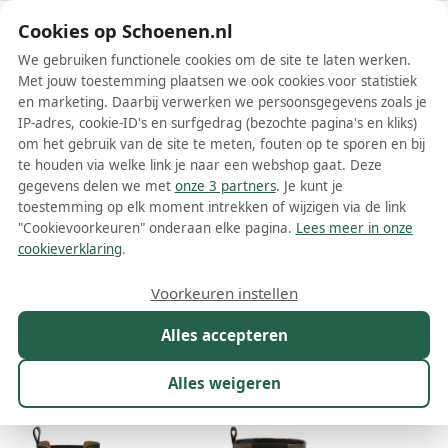
Schoenen.nl
Cookies op Schoenen.nl
We gebruiken functionele cookies om de site te laten werken.
Met jouw toestemming plaatsen we ook cookies voor statistiek
en marketing. Daarbij verwerken we persoonsgegevens zoals je
IP-adres, cookie-ID's en surfgedrag (bezochte pagina's en kliks)
om het gebruik van de site te meten, fouten op te sporen en bij
Wis filters
Alle filters
te houden via welke link je naar een webshop gaat. Deze
gegevens delen we met
onze 3 partners
. Je kunt je
JW Anderson dames boots
toestemming op elk moment intrekken of wijzigen via de link
"Cookievoorkeuren" onderaan elke pagina.
Lees meer in onze
Meer lezen
cookieverklaring
.
Biker boots
Chelsea boots
Enkelboots
Voorkeuren instellen
Alles accepteren
Maat
Merk
1
Kleur
Prijs
Materiaal
Alles weigeren
13 resultaten: