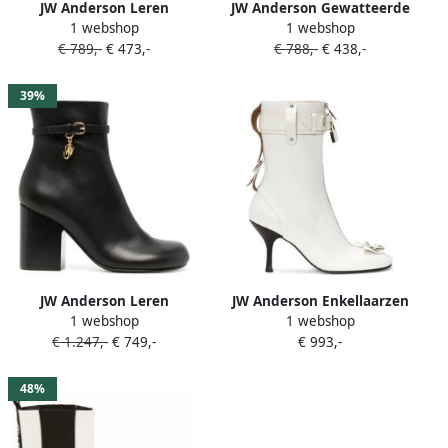
JW Anderson Leren
JW Anderson Gewatteerde
1 webshop
1 webshop
enkellaarzen Zwart
enkellaarzen Zwart
€ 789,-
€ 473,-
€ 788,-
€ 438,-
39%
JW Anderson Leren
JW Anderson Enkellaarzen
1 webshop
1 webshop
enkellaarzen Zwart
met slot Wit
€ 1.247,-
€ 749,-
€ 993,-
48%