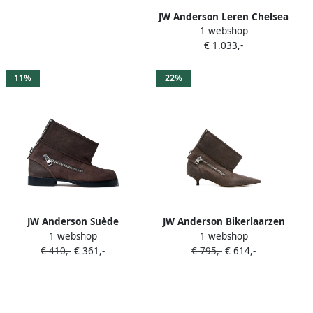
JW Anderson Leren Chelsea
1 webshop
laarzen met kettinghak
€ 1.033,-
Zwart
11%
22%
JW Anderson Suède
JW Anderson Bikerlaarzen
1 webshop
1 webshop
enkellaarzen Bruin
met kitten hak Bruin
€ 410,-
€ 361,-
€ 795,-
€ 614,-