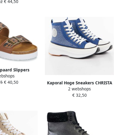
42
€ 44,50
paard Slippers
ebshops
Synthetisch
75
€ 40,50
Kaporal Hoge Sneakers CHRISTA
2 webshops
€ 32,50