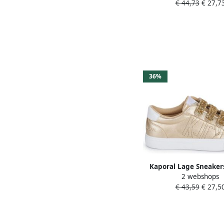
€ 44,73
€ 27,7
36%
Kaporal Lage Sneaker
2 webshops
€ 43,59
€ 27,5