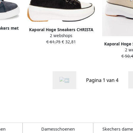
akers met
Kaporal Hoge Sneakers CHRISTA
2 webshops
€ 61,75
€ 32,81
Kaporal Hoge 
2 w
€ 50,
Pagina 1 van 4
nen
Damesschoenen
Skechers dam