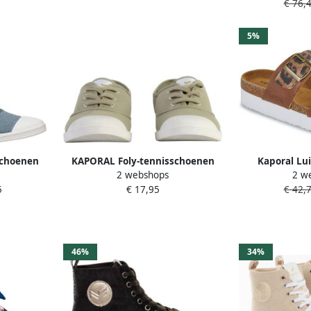
€ 76,
5%
schoenen
KAPORAL Foly-tennisschoenen
Kaporal Lui
2 webshops
2 w
met veters
Vrouwen 
5
€ 17,95
€ 42,
46%
34%