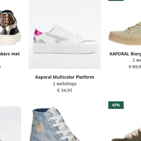
akers met
KAPORAL Biorg
2 w
v
5
€ 59,
Kaporal Multicolor Platform
2 webshops
Glitter Sneakers
€ 34,95
45%