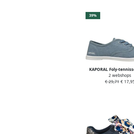
39%
KAPORAL Foly-tennis
2 webshops
met veters
€ 29,71
€ 17,9