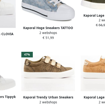
Kaporal Lage
2 w
€ 56,
Kaporal Hoge Sneakers TATTOO
2 webshops
s CLOVIA
€ 51,99
47%
rs Tippyk
Kaporal Trendy Urban Sneakers
Kaporal Lage
2 webshops
2 w
voor Vrouwen