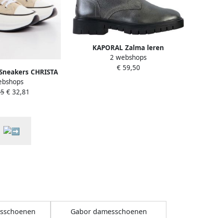
KAPORAL Zalma leren
2 webshops
enkellaarsjes
€ 59,50
Sneakers CHRISTA
ebshops
45
€ 32,81
esschoenen
Gabor damesschoenen