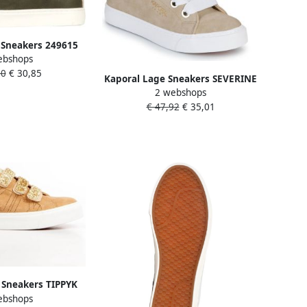
 Sneakers 249615
ebshops
90
€ 30,85
Kaporal Lage Sneakers SEVERINE
2 webshops
€ 47,92
€ 35,01
 Sneakers TIPPYK
ebshops