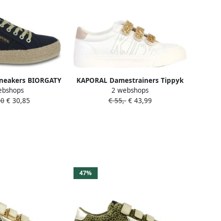
Sneakers BIORGATY
KAPORAL Damestrainers Tippyk
ebshops
2 webshops
90
€ 30,85
€ 55,-
€ 43,99
47%