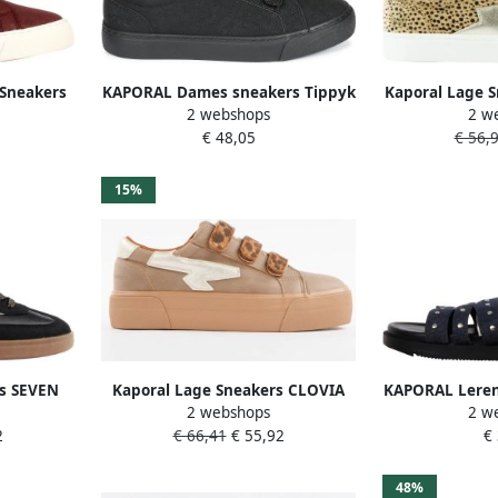
Sneakers
KAPORAL Dames sneakers Tippyk
Kaporal Lage 
2 webshops
2 w
iting
€ 48,05
€ 56,
15%
rs SEVEN
Kaporal Lage Sneakers CLOVIA
KAPORAL Leren 
2 webshops
2 w
2
€ 66,41
€ 55,92
€
48%