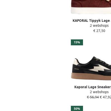
KAPORAL Tippyk Lage 
2 webshops
met Klittenbandslu
€ 27,50
15%
Kaporal Lage Sneake
2 webshops
€ 56,94
€ 47,9
50%