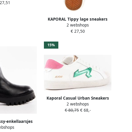
 27,51
KAPORAL Tippy lage sneakers
2 webshops
met klittenband
€ 27,50
15%
Kaporal Casual Urban Sneakers
2 webshops
voor dagelijkse stijl
€ 80,75
€ 68,-
sy-enkellaarsjes
ebshops
elastiek