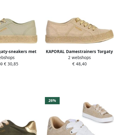
aty-sneakers met
KAPORAL Damestrainers Torgaty
ebshops
2 webshops
eters
90
€ 30,85
€ 48,40
26%