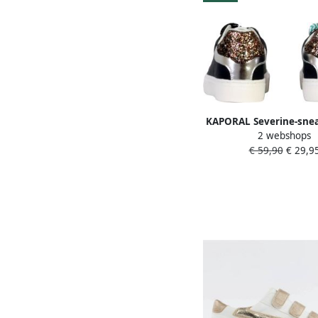
KAPORAL Severine-sne
2 webshops
veters
€ 59,90
€ 29,9