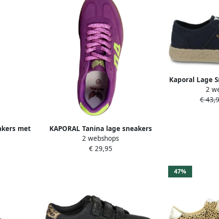
Kaporal Lage 
2 w
€ 43,
akers met
KAPORAL Tanina lage sneakers
2 webshops
met veters
€ 29,95
47%