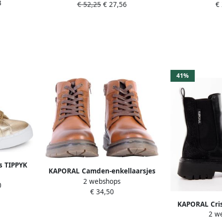
3
€ 52,25
€ 27,56
€
41%
s TIPPYK
KAPORAL Camden-enkellaarsjes
2 webshops
met rits
0
€ 34,50
KAPORAL Cris
2 w
met 