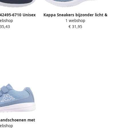
42495-6710 Unisex
Kappa Sneakers bijzonder licht &
ebshop
1 webshop
auw Sneakers
comfortabel
 35,43
€ 31,95
schoenen
bandschoenen met
ebshop
praktische