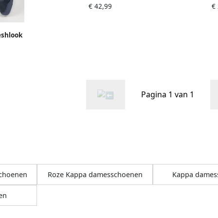
€ 42,99
€
klittenba
eshlook
js
Pagina 1 van 1
schoenen
Roze Kappa damesschoenen
Kappa dames
en