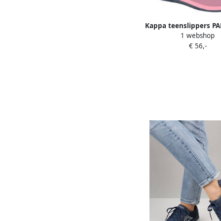
Kappa teenslippers P
1 webshop
bijzonder comfort
€ 56,-
teenbandje