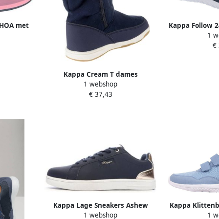
AHOA met
Kappa Follow 2
1 w
abel
Marinebl
€
Sport
Kappa Cream T dames
1 webshop
enkellaarsjes winterschoenen
€ 37,43
laarzen 260513T navy
Kappa Lage Sneakers Ashew
Kappa Klitten
1 webshop
1 w
drie 