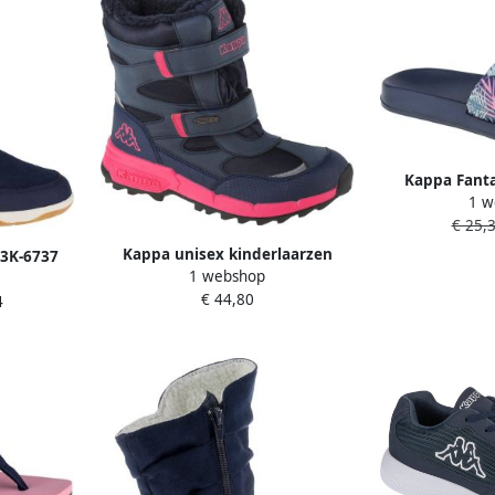
Kappa Fanta
1 w
243123PA-
€ 25,
Marinebl
Kappa unisex kinderlaarzen
3K-6737
1 webshop
Tieners winterschoenen gevoerd
eblauw
€ 44,80
260903T Marine Roze
4
n