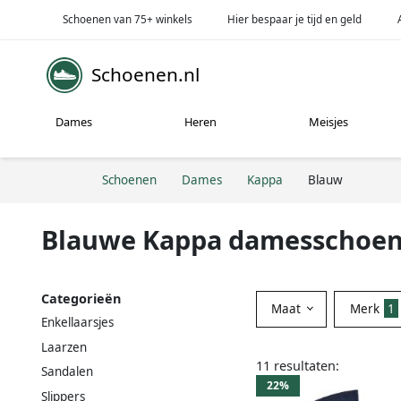
Schoenen van 75+ winkels
Hier bespaar je tijd en geld
Schoenen.nl
Dames
Heren
Meisjes
Schoenen
Dames
Kappa
Blauw
Blauwe Kappa damesschoe
Categorieën
Maat
Merk
1
Enkellaarsjes
Laarzen
11 resultaten:
Sandalen
22%
Slippers