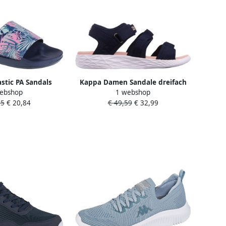
stic PA Sandals
Kappa Damen Sandale dreifach
ebshop
1 webshop
6737 Vrouwen
verstellbar 243130 Navy Rosé
35
€ 20,84
€ 49,59
€ 32,99
auw Slippers