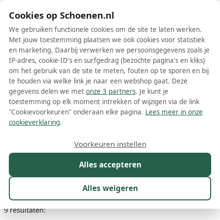
Schoenen.nl
Cookies op Schoenen.nl
We gebruiken functionele cookies om de site te laten werken.
Met jouw toestemming plaatsen we ook cookies voor statistiek
en marketing. Daarbij verwerken we persoonsgegevens zoals je
IP-adres, cookie-ID's en surfgedrag (bezochte pagina's en kliks)
om het gebruik van de site te meten, fouten op te sporen en bij
Wis filters
Alle filters
te houden via welke link je naar een webshop gaat. Deze
gegevens delen we met
onze 3 partners
. Je kunt je
Grijze Kennel & Schmenger
toestemming op elk moment intrekken of wijzigen via de link
damesschoenen
"Cookievoorkeuren" onderaan elke pagina.
Lees meer in onze
cookieverklaring
.
Meer lezen
Voorkeuren instellen
Instappers
Laarzen
Plateauzolen
Pumps
Sandalen
S
Alles accepteren
Maat
Merk
1
Kleur
1
Prijs
Materiaal
Alles weigeren
9 resultaten: