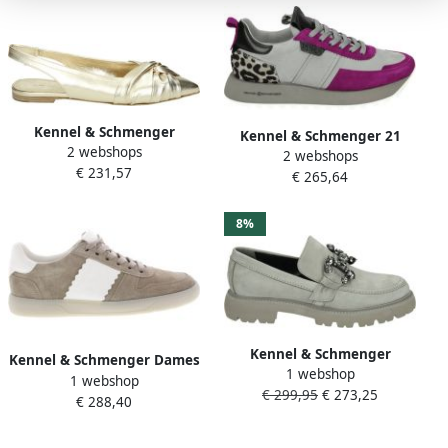
Kennel & Schmenger
Kennel & Schmenger 21
2 webshops
51~12530.219~~~~~~~~~~~~~~~~~~
2 webshops
24210.715 Volwassenen
€ 231,57
Pumps Metallics
€ 265,64
Lage sneakersPopulaire
damesschoenen Grijs
8%
Kennel & Schmenger
Kennel & Schmenger Dames
1 webshop
21~32510.674~~~~~~~~~~~~~~~~
1 webshop
Sneakers Pop 51-22730-517
€ 299,95
€ 273,25
Instappers Grijs
€ 288,40
Taupe