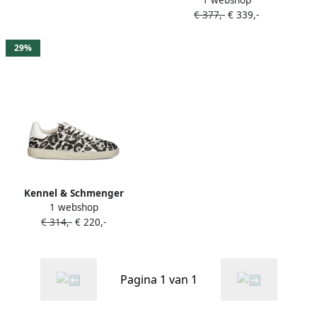
Laarzen met plateauzool en
€ 377,-
€ 339,-
lammy voering Grijs
29%
Kennel & Schmenger
1 webshop
Sneakers met luipaardprint
€ 314,-
€ 220,-
Grijs
Pagina 1 van 1