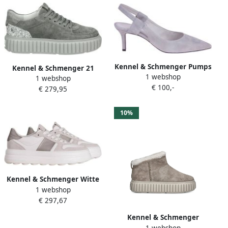
Kennel & Schmenger Pumps
Kennel & Schmenger 21
1 webshop
Grijs Dames
1 webshop
25340.547 Volwassenen
€ 100,-
€ 279,95
Lage sneakersPopulaire
damesschoenen Grijs
10%
Kennel & Schmenger Witte
1 webshop
en Grijze Sneaker met Hoge
€ 297,67
Rubberen Zool Gray Dames
Kennel & Schmenger
1 webshop