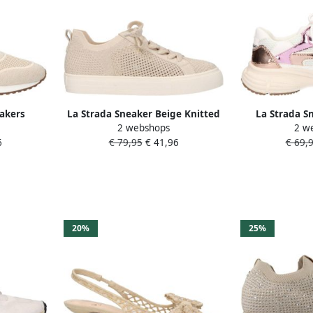
akers
La Strada Sneaker Beige Knitted
La Strada S
2 webshops
2 w
Damesschoenen
Textiel D
6
€ 79,95
€ 41,96
€ 69,
20%
25%