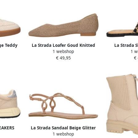
ge Teddy
La Strada Loafer Goud Knitted
La Strada S
1 webshop
1 w
n
Damesschoenen
Synthetisch
€ 49,95
€
EAKERS
La Strada Sandaal Beige Glitter
1 webshop
 BEIGE
Synthetisch Damesschoenen