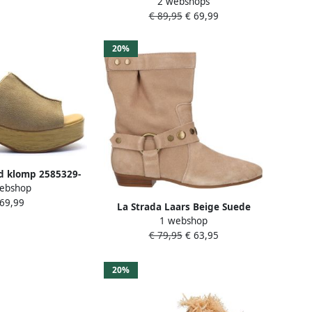
2 webshops
Beige Damesschoenen
€ 89,95
€ 69,99
20%
d klomp 2585329-
ebshop
2 Beige
 69,99
La Strada Laars Beige Suede
1 webshop
Damesschoenen
€ 79,95
€ 63,95
20%