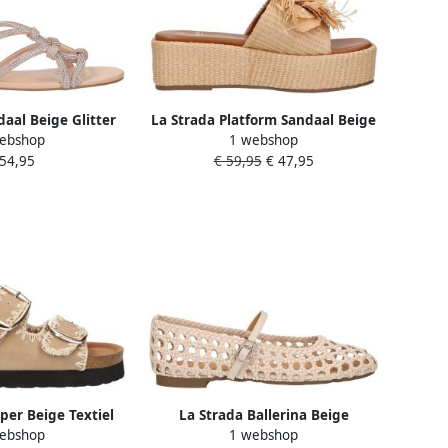
daal Beige Glitter
La Strada Platform Sandaal Beige
ebshop
1 webshop
 Damesschoenen
Raffia Damesschoenen
 54,95
€ 59,95
€ 47,95
pper Beige Textiel
La Strada Ballerina Beige
ebshop
1 webshop
schoenen
Synthetisch Damesschoenen