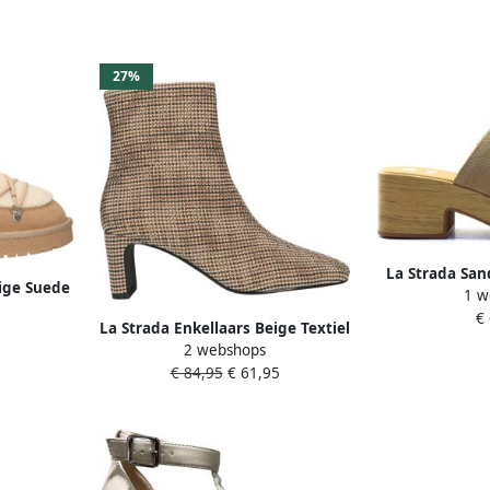
27%
La Strada San
ige Suede
1 w
022
n
€
La Strada Enkellaars Beige Textiel
2 webshops
Damesschoenen
€ 84,95
€ 61,95