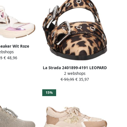
neaker Wit Roze
ebshops
amesschoenen
95
€ 48,96
La Strada 2401899-4191 LEOPARD
2 webshops
dames instappers gekleed beige
€ 59,95
€ 35,97
15%