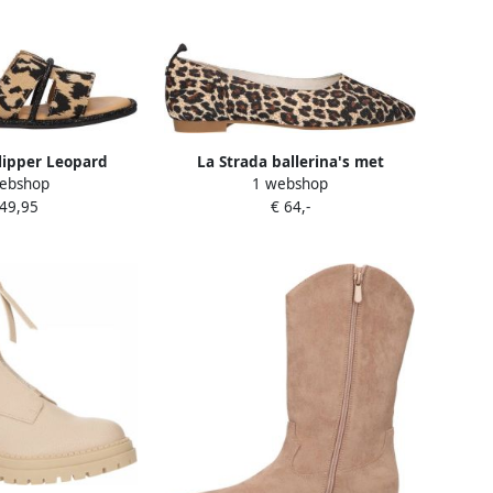
lipper Leopard
La Strada ballerina's met
ebshop
1 webshop
 Damesschoenen
panterprint beige zwart
 49,95
€ 64,-