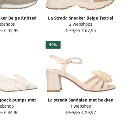
ker Beige Knitted
La Strada Sneaker Beige Textiel
ebshops
2 webshops
schoenen
Damesschoenen
95
€ 55,99
€ 79,95
€ 67,95
50%
ngback pumps met
La strada Sandalen met hakken
ebshop
1 webshop
ik ecru
2501277
95
€ 34,96
€ 59,95
€ 29,97