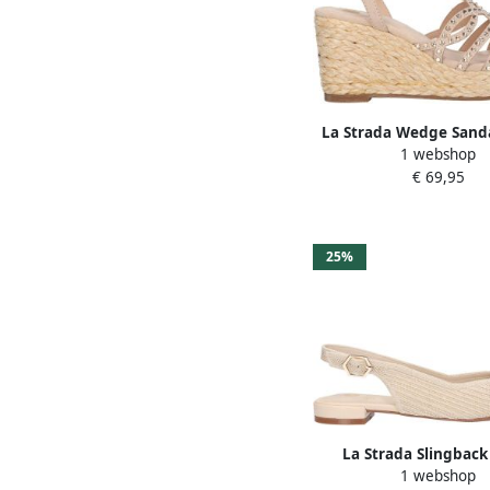
La Strada Wedge Sand
1 webshop
Micro Met Steent
€ 69,95
Damesschoene
25%
La Strada Slingback
1 webshop
Knitted Damessch