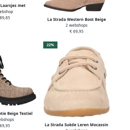
 Laarsjes met
ebshop
ebreide schacht
 89,85
La Strada Western Boot Beige
2 webshops
Textiel Damesschoenen
€ 69,95
22%
tie Beige Textiel
ebshops
schoenen
La Strada Suède Leren Mocassin
 69,95