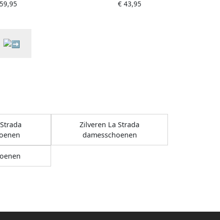
 59,95
€ 43,95
Strada
Zilveren La Strada
oenen
damesschoenen
oenen