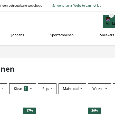
Alleen betrouwbare webshops
Schoenen.nl is Website van het Jaar!
Jongens
Sportschoenen
Sneakers
enen
Kleur
1
Prijs
Materiaal
Winkel
47%
30%