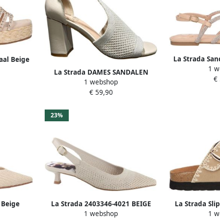
La Strada San
aal Beige
1 w
Synthetisch
jes
La Strada DAMES SANDALEN
€
n
1 webshop
BEIGE 2502870-4521 BEIGE
€ 59,90
SILVER
23%
 Beige
La Strada 2403346-4021 BEIGE
La Strada Sli
1 webshop
1 w
oenen
GOLD KNITTED dames pumps
Dames