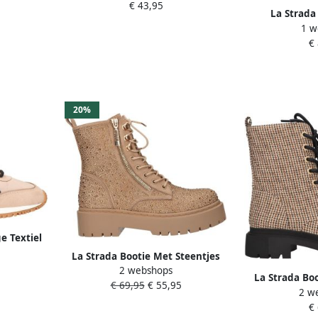
€ 43,95
I
La Strada
1 w
sokachtige g
€
20%
e Textiel
n
La Strada Bootie Met Steentjes
2 webshops
Beige Suede Damesschoenen
La Strada Boo
€ 69,95
€ 55,95
2 w
Dames
€