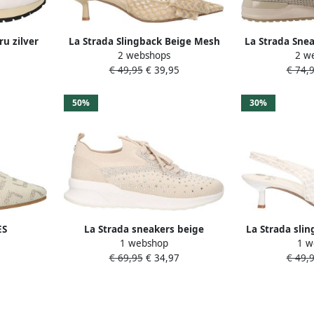
ru zilver
La Strada Slingback Beige Mesh
La Strada Snea
2 webshops
2 w
Met Strik Damesschoenen
Dames
€ 49,95
€ 39,95
€ 74,
50%
30%
ES
La Strada sneakers beige
La Strada sli
1 webshop
1 w
E 2131884
str
€ 69,95
€ 34,97
€ 49,
+BEIGE