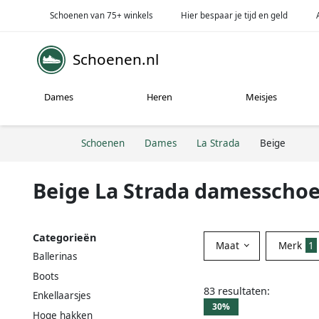
Schoenen van 75+ winkels
Hier bespaar je tijd en geld
Schoenen.nl
Dames
Heren
Meisjes
Schoenen
Dames
La Strada
Beige
Beige La Strada damesscho
Categorieën
Maat
Merk
1
Ballerinas
Boots
83 resultaten:
Enkellaarsjes
30%
Hoge hakken