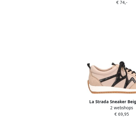
€ 74,-
SILVER COMB
La Strada Sneaker Beig
2 webshops
Damesschoene
€ 69,95