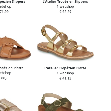
opézien Slippers
L'Atelier Tropézien Slippers
ebshop
1 webshop
H2338
SH2310
 71,99
€ 62,29
ropézien Platte
L'Atelier Tropézien Platte
ebshop
en CHV1601
1 webshop
sandalen SH1301
 66,-
€ 41,13