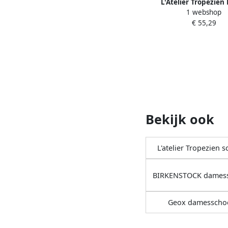
L'Atelier Tropézien 
1 webshop
sandalen SB408-
€ 55,29
Bekijk ook
L'atelier Tropezien 
BIRKENSTOCK dames
Geox damesscho