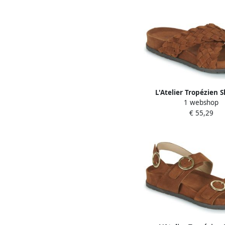
L'Atelier Tropézien S
1 webshop
SB403-TAN
€ 55,29