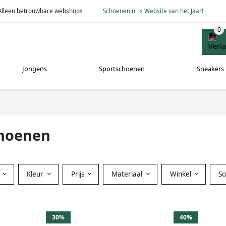
Alleen betrouwbare webshops
Schoenen.nl is Website van het Jaar!
Jongens
Sportschoenen
Sneakers
choenen
Kleur
Prijs
Materiaal
Winkel
S
30%
40%