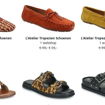
Schoenen
L'Atelier Tropezien Schoenen
L'Atelier Trop
1 webshop
1 w
n
Oranje Vrouwen
Vr
€ 99,-
€ 69,-
€ 99