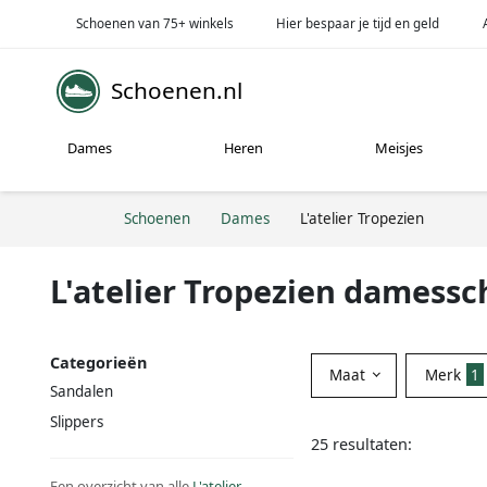
Schoenen van 75+ winkels
Hier bespaar je tijd en geld
Schoenen.nl
Dames
Heren
Meisjes
Schoenen
Dames
L'atelier Tropezien
L'atelier Tropezien damess
Categorieën
Maat
Merk
1
Sandalen
Slippers
25 resultaten:
Een overzicht van alle
L'atelier