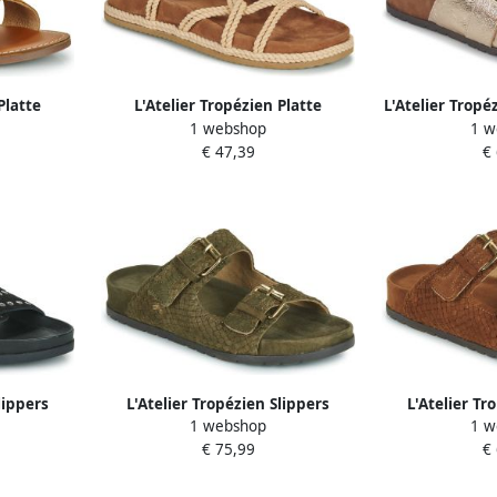
Platte
L'Atelier Tropézien Platte
L'Atelier Trop
1 webshop
1 w
00
sandalen CH1501
€ 47,39
€
lippers
L'Atelier Tropézien Slippers
L'Atelier Tr
1 webshop
1 w
K
SB411-KAKI
SB41
€ 75,99
€