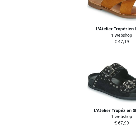
L'Atelier Tropézien 
1 webshop
sandalen SB14
€ 47,19
L'Atelier Tropézien S
1 webshop
CHV100-BLAC
€ 67,99