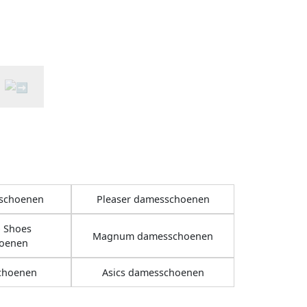
sschoenen
Pleaser damesschoenen
p Shoes
Magnum damesschoenen
oenen
choenen
Asics damesschoenen