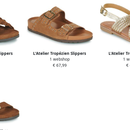
lippers
L'Atelier Tropézien Slippers
L'Atelier T
1 webshop
1 w
CHV100-TAN
sanda
€ 67,99
€