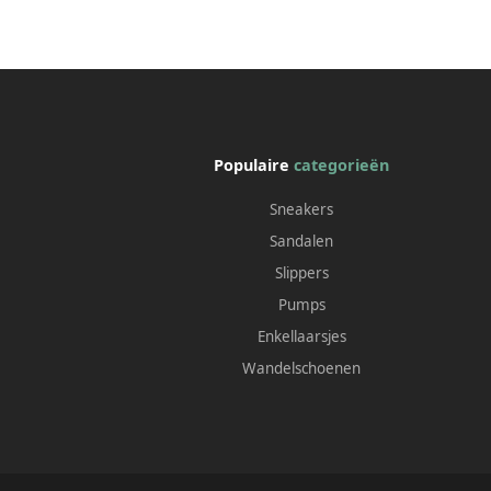
Populaire
categorieën
Sneakers
Sandalen
Slippers
Pumps
Enkellaarsjes
Wandelschoenen