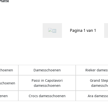
Platte
TAN
Pagina 1 van 1
schoenen
Damesschoenen
Rieker dame
Passi in Capolavori
Grand Ste
schoenen
damesschoenen
damessch
enen
Crocs damesschoenen
Ara damess