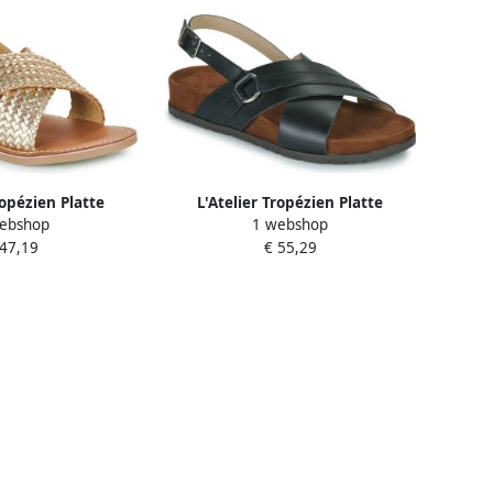
ropézien Platte
L'Atelier Tropézien Platte
ebshop
1 webshop
len FANNY
sandalen SB410-BLACK
 47,19
€ 55,29