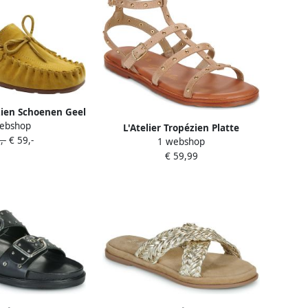
ezien Schoenen Geel
ebshop
ouwen
L'Atelier Tropézien Platte
,-
€ 59,-
1 webshop
sandalen SH 3333
€ 59,99