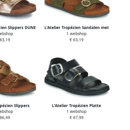
ézien Slippers DUNE
L'Atelier Tropézien Sandalen met
ebshop
1 webshop
sleehak SB408-OLIVE
 63,19
€ 63,19
opézien Slippers
L'Atelier Tropézien Platte
ebshop
1 webshop
1-BEIGE
sandalen CHV105-BLACK
 66,49
€ 67,99