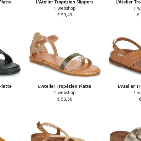
Platte
L'Atelier Tropézien Slippers
L'Atelier Tr
1 webshop
1 w
NY
SH2313
S
€ 59,49
€
Platte
L'Atelier Tropézien Platte
L'Atelier T
1 webshop
1 w
16
sandalen SH1353
sandal
€ 53,50
€