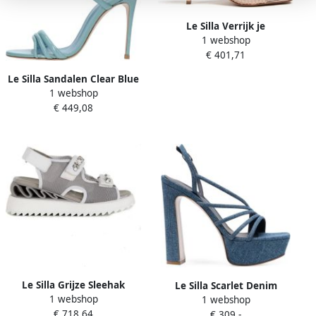
Le Silla Verrijk je
1 webshop
schoenencollectie met hoge
€ 401,71
hak sandalen Beige Dames
Le Silla Sandalen Clear Blue
1 webshop
Dames
€ 449,08
Le Silla Grijze Sleehak
Le Silla Scarlet Denim
1 webshop
Sandalen
1 webshop
Boyfriend Sandalen Blue
€ 718,64
€ 309,-
Dames