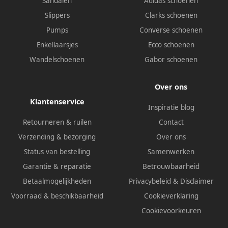
Sandalen
Adidas schoenen
Slippers
Clarks schoenen
Pumps
Converse schoenen
Enkellaarsjes
Ecco schoenen
Wandelschoenen
Gabor schoenen
Over ons
Klantenservice
Inspiratie blog
Retourneren & ruilen
Contact
Verzending & bezorging
Over ons
Status van bestelling
Samenwerken
Garantie & reparatie
Betrouwbaarheid
Betaalmogelijkheden
Privacybeleid
&
Disclaimer
Voorraad & beschikbaarheid
Cookieverklaring
Cookievoorkeuren