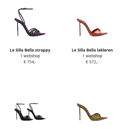
Le Silla Bella strappy
Le Silla Bella lakleren
1 webshop
1 webshop
sandals Paars
sandalen Oranje
€ 754,-
€ 572,-