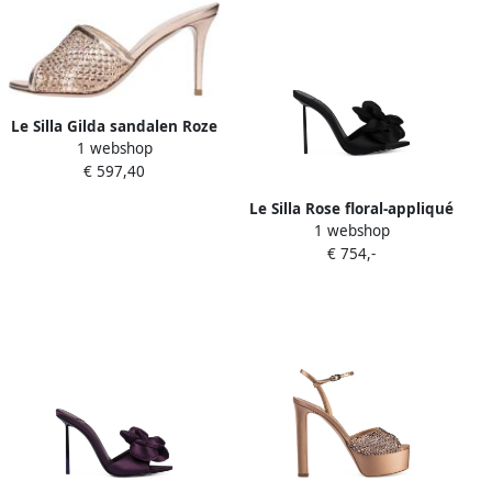
Le Silla Gilda sandalen Roze
1 webshop
€ 597,40
Le Silla Rose floral-appliqué
1 webshop
sandals Zwart
€ 754,-