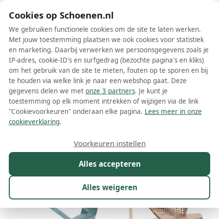
Schoenen.nl
Cookies op Schoenen.nl
We gebruiken functionele cookies om de site te laten werken.
Met jouw toestemming plaatsen we ook cookies voor statistiek
en marketing. Daarbij verwerken we persoonsgegevens zoals je
IP-adres, cookie-ID's en surfgedrag (bezochte pagina's en kliks)
om het gebruik van de site te meten, fouten op te sporen en bij
Wis filters
Alle filters
te houden via welke link je naar een webshop gaat. Deze
gegevens delen we met
onze 3 partners
. Je kunt je
Le Silla dames sandalen
toestemming op elk moment intrekken of wijzigen via de link
"Cookievoorkeuren" onderaan elke pagina.
Lees meer in onze
Meer lezen
cookieverklaring
.
Maat
Merk
1
Kleur
Prijs
Materiaal
Voorkeuren instellen
399 resultaten:
Alles accepteren
Alles weigeren