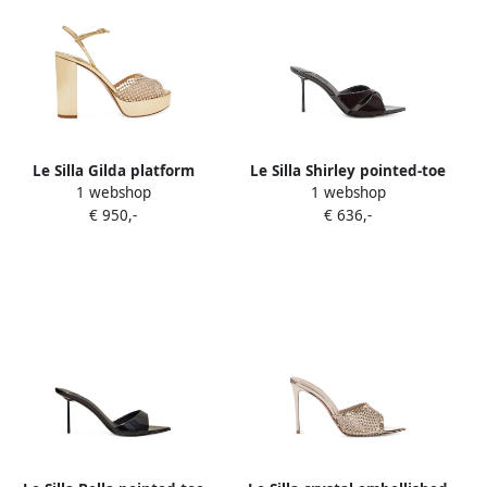
Le Silla Gilda platform
Le Silla Shirley pointed-toe
1 webshop
1 webshop
sandals Goud
sandals Bruin
€ 950,-
€ 636,-