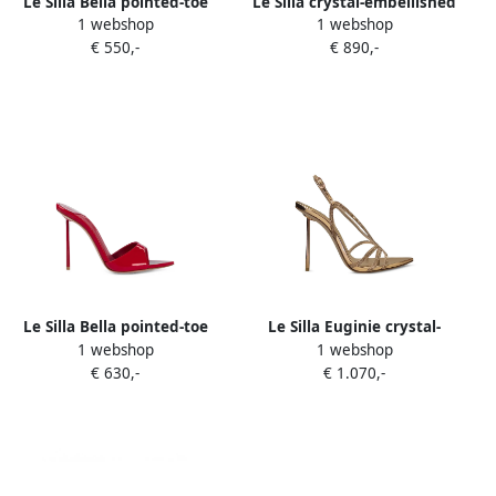
Le Silla Bella pointed-toe
Le Silla crystal-embellished
1 webshop
1 webshop
sandals Zwart
pointed-toe sandals Goud
€ 550,-
€ 890,-
Le Silla Bella pointed-toe
Le Silla Euginie crystal-
1 webshop
1 webshop
sandals Rood
embellished pointed-toe
€ 630,-
€ 1.070,-
sandals Goud