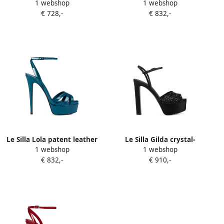
1 webshop
1 webshop
fastening sandals Paars
sandals Groen
€ 728,-
€ 832,-
Le Silla Lola patent leather
Le Silla Gilda crystal-
1 webshop
1 webshop
sandals Blauw
embellished platform
€ 832,-
€ 910,-
sandals Zwart