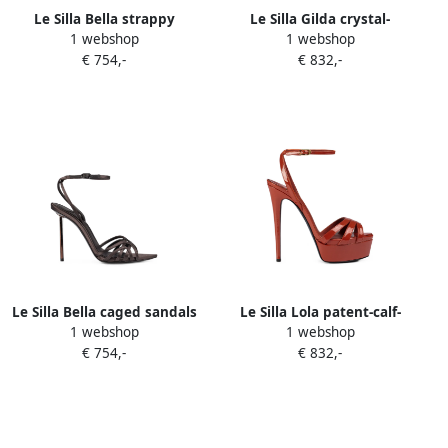
Le Silla Bella strappy
Le Silla Gilda crystal-
1 webshop
1 webshop
sandals Zwart
embellished sandals Groen
€ 754,-
€ 832,-
Le Silla Bella caged sandals
Le Silla Lola patent-calf-
1 webshop
1 webshop
Bruin
leather sandals Rood
€ 754,-
€ 832,-