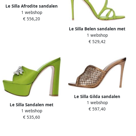
Le Silla Afrodite sandalen
1 webshop
met bandjes Roze
€ 556,20
Le Silla Belen sandalen met
1 webshop
bandjes Groen
€ 529,42
Le Silla Gilda sandalen
1 webshop
Bruin
Le Silla Sandalen met
€ 597,40
1 webshop
plateauzool Groen
€ 535,60