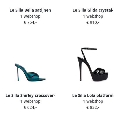
Le Silla Bella satijnen
Le Silla Gilda crystal-
1 webshop
1 webshop
sandalen met roosdetail
embellished platform
€ 754,-
€ 910,-
Paars
sandals Beige
Le Silla Shirley crossover-
Le Silla Lola platform
1 webshop
1 webshop
strap sandals Groen
sandals Zwart
€ 624,-
€ 832,-