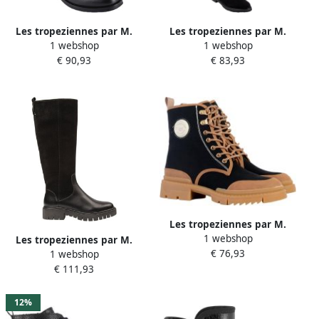
Les tropeziennes par M.
Les tropeziennes par M.
1 webshop
1 webshop
Belarbi Leren laarzen Les
Belarbi Doremi leren
€ 90,93
€ 83,93
Lucile
laarzen
Les tropeziennes par M.
1 webshop
Belarbi Dypster leren laars
Les tropeziennes par M.
€ 76,93
1 webshop
Belarbi Zabeth leren laars
€ 111,93
12%