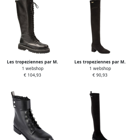
Les tropeziennes par M.
Les tropeziennes par M.
1 webshop
1 webshop
Belarbi Leren laarzen Les
Belarbi Laarzen met
€ 104,93
€ 90,93
Rise
ritssluiting van Les
Dotyhigh