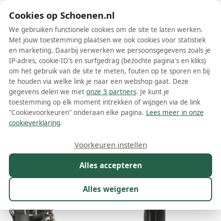
Schoenen.nl
Cookies op Schoenen.nl
We gebruiken functionele cookies om de site te laten werken.
Met jouw toestemming plaatsen we ook cookies voor statistiek
en marketing. Daarbij verwerken we persoonsgegevens zoals je
IP-adres, cookie-ID's en surfgedrag (bezochte pagina's en kliks)
om het gebruik van de site te meten, fouten op te sporen en bij
Wis filters
Alle filters
te houden via welke link je naar een webshop gaat. Deze
gegevens delen we met
onze 3 partners
. Je kunt je
Zwarte Les Tropéziennes par M
toestemming op elk moment intrekken of wijzigen via de link
Belarbi dames laarzen
"Cookievoorkeuren" onderaan elke pagina.
Lees meer in onze
cookieverklaring
.
Meer lezen
Voorkeuren instellen
Maat
Merk
1
Kleur
1
Prijs
Materiaal
Alles accepteren
22 resultaten:
Alles weigeren