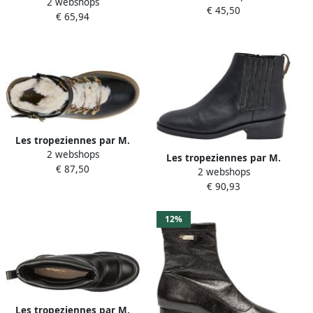
2 webshops
Belarbi Leren enkellaarsjes
€ 45,50
om aan te trekken van M.
€ 65,94
van Les Zamy
Berlarbi
Les tropeziennes par M.
2 webshops
Belarbi Leren enkellaarsjes
Les tropeziennes par M.
€ 87,50
Valeria
2 webshops
Belarbi Ludivia leren
€ 90,93
enkellaarsjes
12%
Les tropeziennes par M.