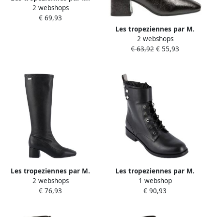
2 webshops
Belarbi Doudou-
€ 69,93
enkellaarsjes om aan te
trekken
Les tropeziennes par M.
2 webshops
Belarbi Daniela-
€ 63,92
€ 55,93
enkellaarsjes met hak
Les tropeziennes par M.
Les tropeziennes par M.
2 webshops
1 webshop
Belarbi Stippellaarzen
Belarbi Leren laarzen Les
€ 76,93
€ 90,93
Lucile