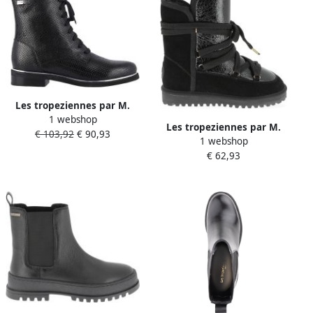
Les tropeziennes par M.
1 webshop
Belarbi Leren laarzen
Les tropeziennes par M.
€ 103,92
€ 90,93
Mathilde
1 webshop
Belarbi Chaley leren
€ 62,93
enkellaarsjes