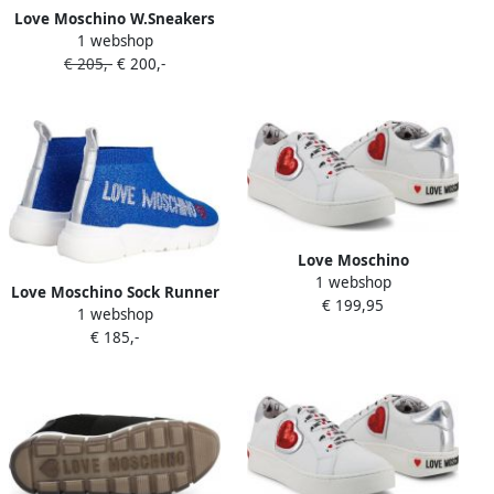
Love Moschino W.Sneakers
1 webshop
€ 205,-
€ 200,-
Love Moschino
1 webshop
Sportschoenen Vrouw
Love Moschino Sock Runner
€ 199,95
JA15133G17IA white red
1 webshop
Low Glitter Blue
€ 185,-