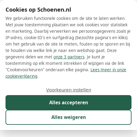
Schoenen.nl
Cookies op Schoenen.nl
We gebruiken functionele cookies om de site te laten werken.
Met jouw toestemming plaatsen we ook cookies voor statistiek
en marketing. Daarbij verwerken we persoonsgegevens zoals je
IP-adres, cookie-ID's en surfgedrag (bezochte pagina's en kliks)
om het gebruik van de site te meten, fouten op te sporen en bij
Wis filters
Alle filters
te houden via welke link je naar een webshop gaat. Deze
gegevens delen we met
onze 3 partners
. Je kunt je
Love Moschino damesschoenen
toestemming op elk moment intrekken of wijzigen via de link
"Cookievoorkeuren" onderaan elke pagina.
Lees meer in onze
Bent je op zoek naar een stijlvolle en modieuze toevoeging aan je
cookieverklaring
.
garderobe? Love Moschino damesschoenen zijn precies wat je
nodig hebt! Dit Italiaanse merk, bekend om zijn speelse en
Meer lezen
Voorkeuren instellen
kleurrijke ontwerpen, heeft een brede collectie damesschoenen die
perfect passen bij elke gelegenheid en stijl. In het assortiment vind
Alles accepteren
Ballerinas
Boots
Enkellaarsjes
Espadrilles
Hoge hakke
je alles, van elegante pumps, comfortabele sneakers, trendy
enkellaarsjes tot zomerse sandalen en stijlvolle laarzen. Met Love
Moschino aan je voeten maak je zeker indruk!
Alles weigeren
Maat
Merk
1
Kleur
Prijs
Materiaal