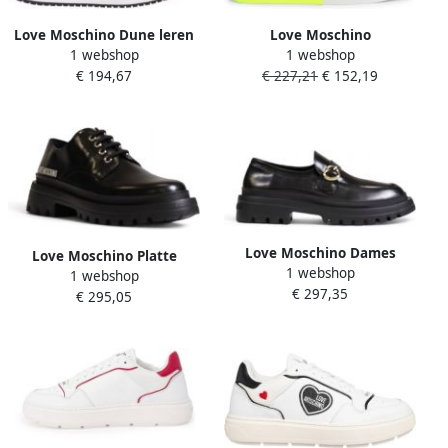
Love Moschino Dune leren
Love Moschino
1 webshop
1 webshop
sneakers wit rood
Sportschoenen Vrouw
€ 194,67
€ 227,21
€ 152,19
JA15023G1AIF white
greenyellow
Love Moschino Dames
Love Moschino Platte
1 webshop
Schoenen Herfst Winter
1 webshop
Polyethyleen
€ 297,35
Collectie Black Dames
€ 295,05
Damesschoenencollectie
Black Dames