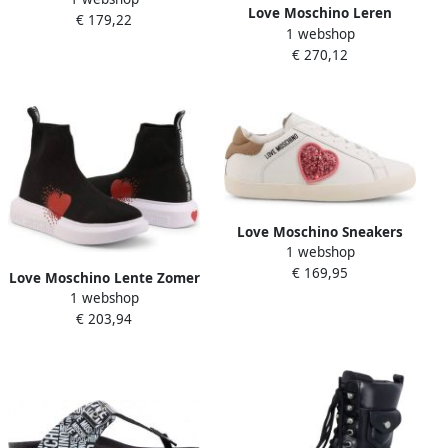
Synthetische Sneakers met
Love Moschino Leren
€ 179,22
Rubberen Zool Black Dames
1 webshop
Sneakers Ronde Neus
€ 270,12
Rubberen Zool White
Love Moschino Sneakers
1 webshop
Ja15402G1Ei41 Wit Dames
€ 169,95
Love Moschino Lente Zomer
1 webshop
Collectie ssneakers Stijl
€ 203,94
Ja15134G1Eizi Zwart