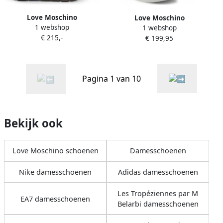
Love Moschino
Love Moschino
1 webshop
1 webshop
Sportschoenen Vrouw
Sportschoenen Vrouw
€ 215,-
€ 199,95
JA15145G0AJS Black
JA15133G17IA white red
Pagina 1 van 10
Bekijk ook
Love Moschino schoenen
Damesschoenen
Nike damesschoenen
Adidas damesschoenen
Les Tropéziennes par M
EA7 damesschoenen
Belarbi damesschoenen