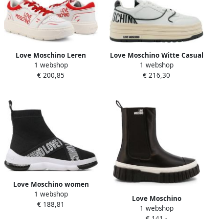
Love Moschino Leren
Love Moschino Witte Casual
1 webshop
1 webshop
Sneakers voor Dames Lente
Sneakers voor Vrouwen Wit
€ 200,85
€ 216,30
Zomer Collectie Black
Dames
Dames
Love Moschino women
1 webshop
shoes high top trainers
Love Moschino
€ 188,81
sneakers Zwart Dames
1 webshop
Regenlaarzen
€ 141,-