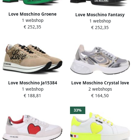
Love Moschino Groene
Love Moschino Fantasy
1 webshop
Kruisband Blokhak
1 webshop
Color Leren Plateau
€ 252,35
Sandalen Green Dames
€ 252,35
Sandalen Black Dames
Love Moschino Ja15384
Love Moschino Crystal love
1 webshop
2 webshops
Lage sneakers Dames Goud
chunky leren sneakers
€ 188,81
€ 164,50
zilver goud beige
33%