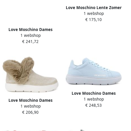
Love Moschino Lente Zomer
1 webshop
Dames Sneakers White
€ 175,10
Dames
Love Moschino Dames
1 webshop
Sneakers Lente Zomer
€ 241,72
Collectie Multicolor Dames
Love Moschino Dames
1 webshop
Leren Sneakers Stijl
Love Moschino Dames
€ 248,53
Ja15304G1Gia0 Blauw
1 webshop
Winterlaarzen Herfst Winter
Dames
€ 206,90
Collectie Beige Dames