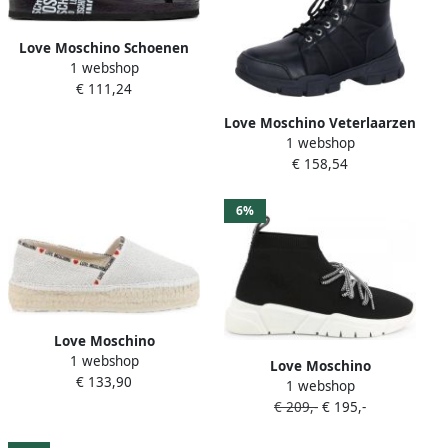
Love Moschino Schoenen
1 webshop
Slippers JA28133G1EIJ0-00A
€ 111,24
Vrouw black white
Love Moschino Veterlaarzen
1 webshop
Zwart Dames
€ 158,54
6%
Love Moschino
1 webshop
JA10373G0CJL0 white
Love Moschino
€ 133,90
1 webshop
Sportschoenen Vrouw
€ 209,-
€ 195,-
JA15143G1BIQ black white