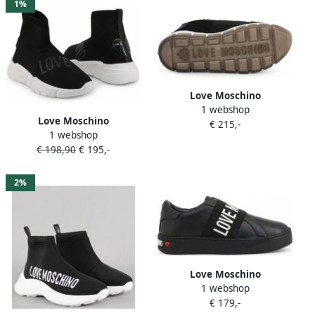
1%
Love Moschino
1 webshop
Sportschoenen Vrouw
Love Moschino
€ 215,-
JA15145G0AJS Black
1 webshop
Sportschoenen Vrouw
€ 198,90
€ 195,-
JA15233G17IR Black
2%
Love Moschino
1 webshop
Sportschoenen Vrouw
€ 179,-
JA15043G1AIF Black