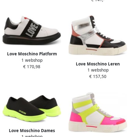
Sneakerd.gomma55 vit.nero
nero-bian Zwart Dames
Love Moschino Platform
1 webshop
Sneakers met Oogjes Detail
Love Moschino Leren
€ 170,98
Black
1 webshop
Sneakers voor Dames Lente
€ 157,50
Zomer Collectie Wit Dames
Love Moschino Dames
1 webshop