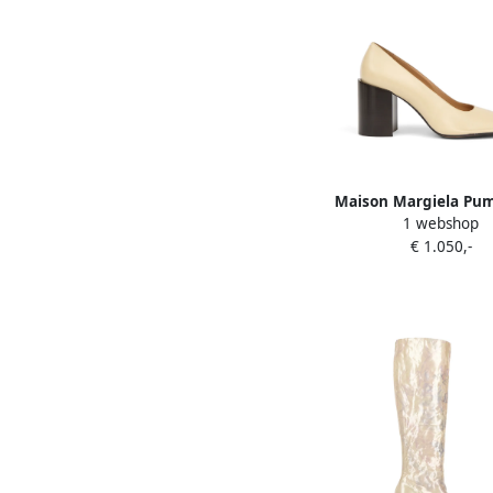
Maison Margiela Pu
1 webshop
leren hak Beig
€ 1.050,-