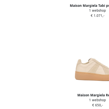
Maison Margiela Tabi 
1 webshop
bloemenprint Be
€ 1.071,-
Maison Margiela Re
1 webshop
sneakers met plateauz
€ 650,-