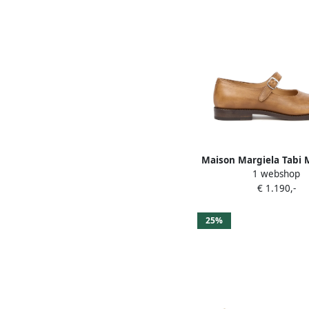
Maison Margiela Tabi 
1 webshop
loafers Beige
€ 1.190,-
25%