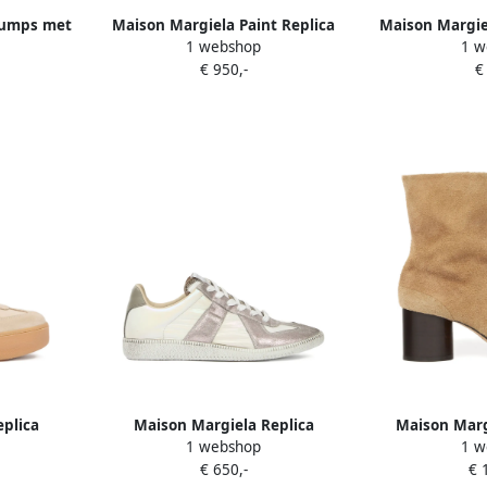
pumps met
Maison Margiela Paint Replica
Maison Margiel
1 webshop
1 w
ige
sneakers Beige
met gesple
€ 950,-
€
plica
Maison Margiela Replica
Maison Marg
1 webshop
1 w
ool Beige
Iridescent sneakers Beige
enkella
€ 650,-
€ 