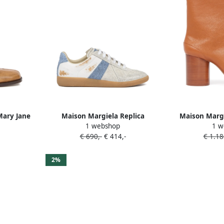
Mary Jane
Maison Margiela Replica
Maison Margi
1 webshop
1 w
sneakers Beige
B
€ 690,-
€ 414,-
€ 1.18
2%