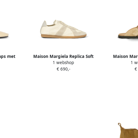
mps met
Maison Margiela Replica Soft
Maison Marg
1 webshop
1 w
e
sneakers Beige
muilt
€ 690,-
€