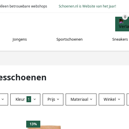
Alleen betrouwbare webshops
Schoenen.nl is Website van het Jaar!
Jongens
Sportschoenen
Sneakers
messchoenen
Kleur
1
Prijs
Materiaal
Winkel
13%