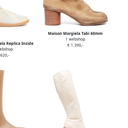
Maison Margiela Tabi 60mm
1 webshop
leren enkellaarzen Beige
la Replica Inside
€ 1.390,-
ebshop
akers Beige
 620,-