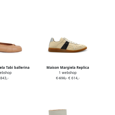
la Tabi ballerina
Maison Margiela Replica
ebshop
1 webshop
eige
sneakers Beige
 843,-
€ 690,-
€ 614,-