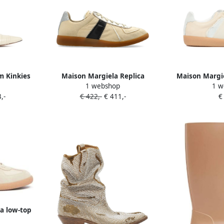
m Kinkies
Maison Margiela Replica
Maison Margie
1 webshop
1 w
sneakers Beige
Out sne
,-
€ 422,-
€ 411,-
€
a low-top
eige