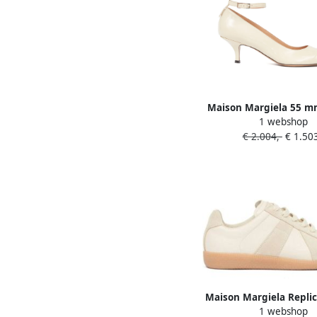
Maison Margiela 55 m
1 webshop
pumps Beige
€ 2.004,-
€ 1.503
Maison Margiela Replic
1 webshop
leren sneakers B