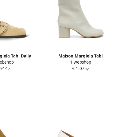
iela Tabi Daily
Maison Margiela Tabi
ebshop
1 webshop
jes Beige
enkellaarzen Beige
 914,-
€ 1.075,-