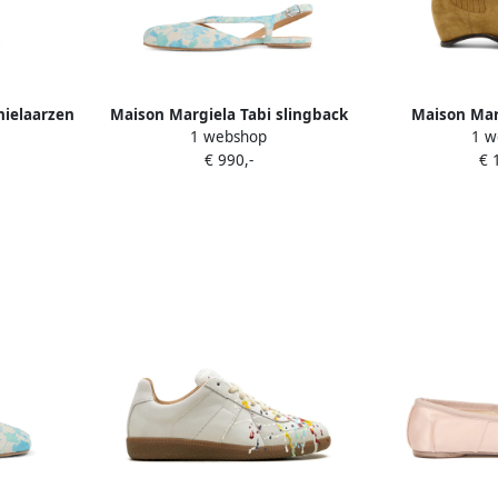
nielaarzen
Maison Margiela Tabi slingback
Maison Marg
1 webshop
1 w
Beige
pumps Beige
Chelsea laarze
€ 990,-
€ 
B