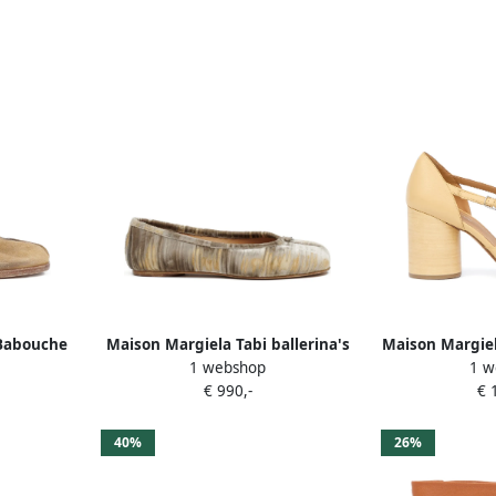
 Babouche
Maison Margiela Tabi ballerina's
Maison Margie
1 webshop
1 w
Beige
Beige
bandj
€ 990,-
€ 
40%
26%