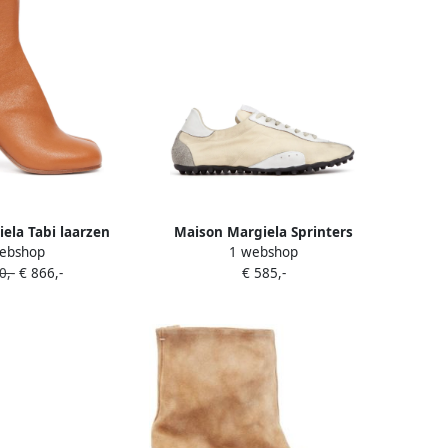
ela Tabi laarzen
Maison Margiela Sprinters
ebshop
1 webshop
eige
sneakers Beige
0,-
€ 866,-
€ 585,-