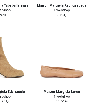
a Tabi ballerina's
Maison Margiela Replica suède
ebshop
1 webshop
ten neus Beige
sneakers Beige
 920,-
€ 494,-
iela Tabi suède
Maison Margiela Leren
ebshop
1 webshop
arzen Beige
ballerina's Beige
1.251,-
€ 1.504,-