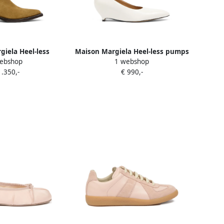
iela Heel-less
Maison Margiela Heel-less pumps
ebshop
1 webshop
n met Western-stijl
met kitten-hak Beige
1.350,-
€ 990,-
eige