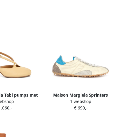
la Tabi pumps met
Maison Margiela Sprinters
ebshop
1 webshop
es Beige
sneakers Beige
1.060,-
€ 690,-