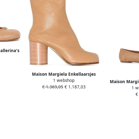
allerina's
rd ontwerp
Maison Margiela Enkellaarsjes
1 webshop
met hak en Tabi-uitsnijding
Maison Margie
€ 1.369,05
€ 1.187,03
1 w
B
€