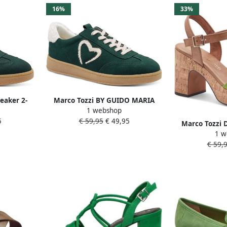
16%
33%
eaker 2-
Marco Tozzi BY GUIDO MARIA
1 webshop
eedte
KRETSCHMER Dames Sneaker 2-
5
€ 59,95
€ 49,95
83707-45 706 F-breedte
Marco Tozzi 
1 w
28008-42 757 F
€ 59,