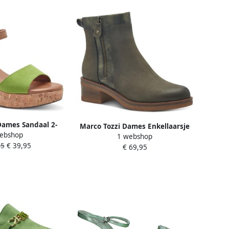
Dames Sandaal 2-
Marco Tozzi Dames Enkellaarsje
ebshop
1 2-Schoenbreedte
1 webshop
2-25064-43 726 F-breedte
95
€ 39,95
€ 69,95