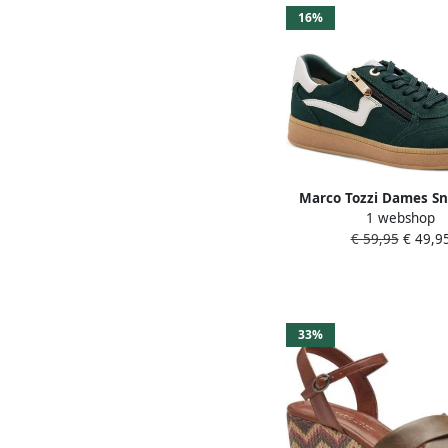
16%
Marco Tozzi Dames Sn
1 webshop
23777-45 706 F-br
€ 59,95
€ 49,9
33%