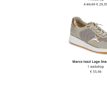
€ 69,99
€ 29,9
Marco tozzi Lage Sne
1 webshop
23731-42-765
€ 55,96