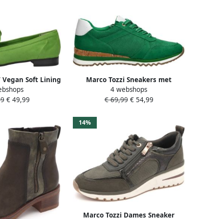
 Vegan Soft Lining
Marco Tozzi Sneakers met
ebshops
4 webshops
ole Dames Slippers
sleehak vrijetijdsschoen lage
99
€ 49,99
€ 69,99
€ 54,99
PPLE
schoen veterschoen in vegan
uitvoering
14%
Marco Tozzi Dames Sneaker