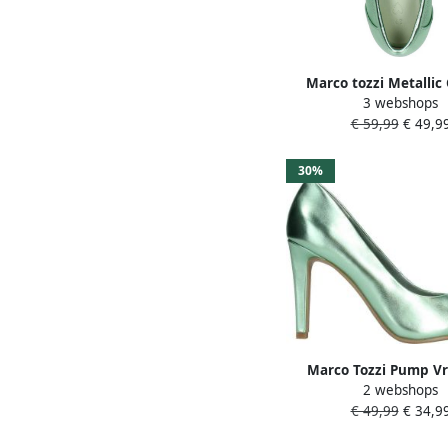
Marco tozzi Metallic
3 webshops
Loafer Green Da
€ 59,99
€ 49,9
30%
Marco Tozzi Pump V
2 webshops
Groen
€ 49,99
€ 34,9