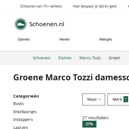
Schoenen van 75+ winkels
Hier bespaar je tijd en geld
Schoenen.nl
Dames
Heren
Meisjes
Schoenen
Dames
Marco Tozzi
Groen
Groene Marco Tozzi dames
Categorieën
Maat
Merk
1
Boots
Enkellaarsjes
27 resultaten:
Instappers
27%
Laarzen