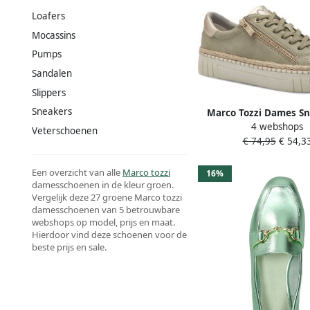
Loafers
Mocassins
Pumps
Sandalen
Slippers
Sneakers
Marco Tozzi Dames Sn
4 webshops
23773-44 765 F-br
Veterschoenen
€ 74,95
€ 54,3
Een overzicht van alle
Marco tozzi
16%
damesschoenen in de kleur groen.
Vergelijk deze 27 groene Marco tozzi
damesschoenen van 5 betrouwbare
webshops op model, prijs en maat.
Hierdoor vind deze schoenen voor de
beste prijs en sale.