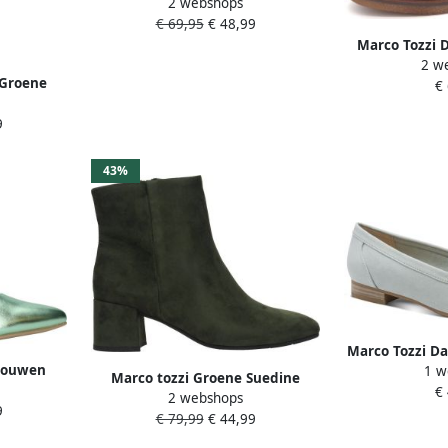
2 webshops
23781-41 703 F-breedte
€ 69,95
€ 48,99
Marco Tozzi 
2 w
-25064-7
 Groene
€
mes
9
43%
Marco Tozzi Da
rouwen
1 w
24212-42 
Marco tozzi Groene Suedine
€
2 webshops
Enkellaars met Golvend Patroon
9
€ 79,99
€ 44,99
Green Dames