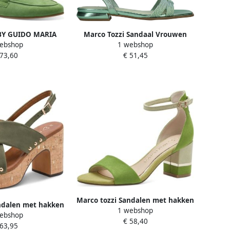
 BY GUIDO MARIA
Marco Tozzi Sandaal Vrouwen
ebshop
1 webshop
ames Instappers
Groen
 73,60
€ 51,45
 707 F-breedte
Marco tozzi Sandalen met hakken
ndalen met hakken
1 webshop
ebshop
€ 58,40
 63,95