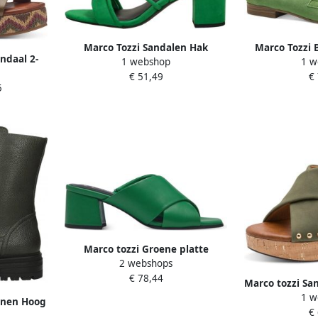
Marco Tozzi Sandalen Hak
Marco Tozzi
ndaal 2-
1 webshop
1 w
Sandalen Hak Groen
KRETSCHMER D
enbreedte
€ 51,49
€
2-84200-42
5
Marco tozzi Groene platte
2 webshops
sandalen voor vrouwen Green
€ 78,44
Dames
Marco tozzi Sa
1 w
enen Hoog
€
 groen