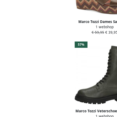
Marco Tozzi Dames Sa
1 webshop
28397-42 712 F1 2-Scho
€ 59,95
€ 39,9
57%
Marco Tozzi Veterscho
1 webshop
Veterschoenen Hoog