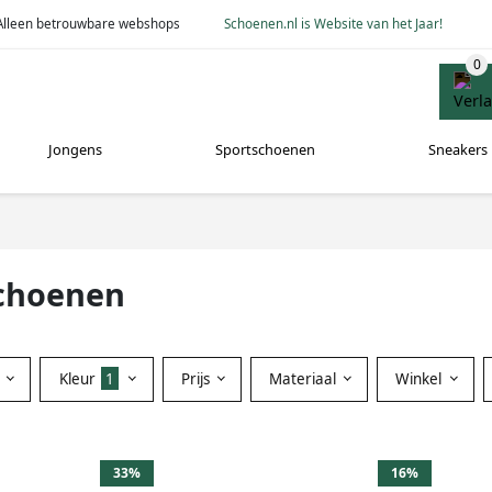
Alleen betrouwbare webshops
Schoenen.nl is Website van het Jaar!
Jongens
Sportschoenen
Sneakers
schoenen
Kleur
1
Prijs
Materiaal
Winkel
33%
16%