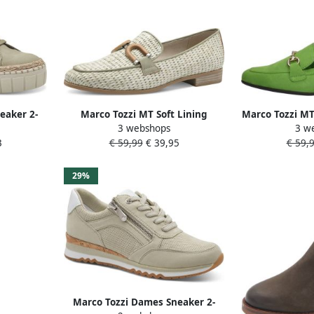
eaker 2-
Marco Tozzi MT Soft Lining
Marco Tozzi MT
3 webshops
3 w
eedte
Dames Slippers en Sandalen
+ Feel Me ins
3
€ 59,99
€ 39,95
€ 59,
MOSS
A
29%
Marco Tozzi Dames Sneaker 2-