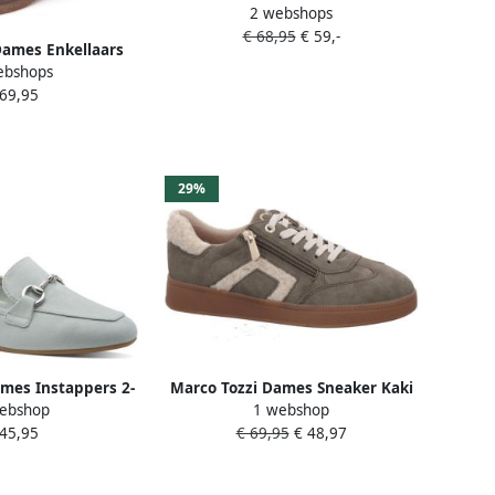
2 webshops
23767-726 Groen
€ 68,95
€ 59,-
Dames Enkellaars
ebshops
26 Kakigroen
 69,95
29%
mes Instappers 2-
Marco Tozzi Dames Sneaker Kaki
ebshop
1 webshop
742 F-breedte
 45,95
€ 69,95
€ 48,97