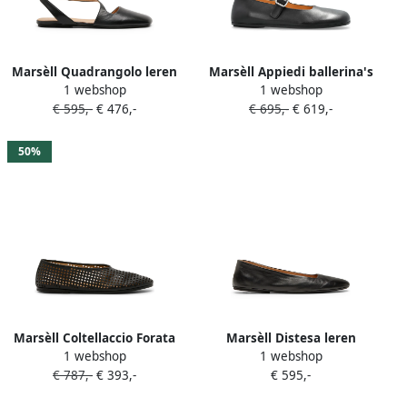
Marsèll Quadrangolo leren
Marsèll Appiedi ballerina's
1 webshop
1 webshop
ballerina's Zwart
Zwart
€ 595,-
€ 476,-
€ 695,-
€ 619,-
50%
Marsèll Coltellaccio Forata
Marsèll Distesa leren
1 webshop
1 webshop
ballerina's met
ballerina's Zwart
€ 787,-
€ 393,-
€ 595,-
geperforeerde details Zwart