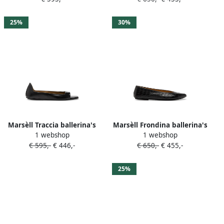
25%
30%
Marsèll Traccia ballerina's
Marsèll Frondina ballerina's
1 webshop
1 webshop
Zwart
Zwart
€ 595,-
€ 446,-
€ 650,-
€ 455,-
25%