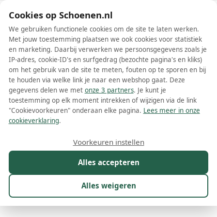
Schoenen.nl
Cookies op Schoenen.nl
We gebruiken functionele cookies om de site te laten werken.
Met jouw toestemming plaatsen we ook cookies voor statistiek
en marketing. Daarbij verwerken we persoonsgegevens zoals je
IP-adres, cookie-ID's en surfgedrag (bezochte pagina's en kliks)
om het gebruik van de site te meten, fouten op te sporen en bij
Wis filters
Alle filters
te houden via welke link je naar een webshop gaat. Deze
gegevens delen we met
onze 3 partners
. Je kunt je
Zwarte Marsèll dames ballerinas
toestemming op elk moment intrekken of wijzigen via de link
"Cookievoorkeuren" onderaan elke pagina.
Lees meer in onze
Meer lezen
cookieverklaring
.
Maat
Merk
1
Kleur
1
Prijs
Materiaal
Voorkeuren instellen
22 resultaten:
Alles accepteren
30%
Alles weigeren