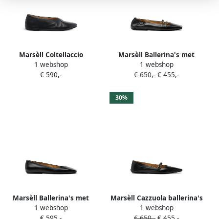
Marsèll Coltellaccio
Marsèll Ballerina's met
1 webshop
1 webshop
ballerina's Zwart
gespbandje Zwart
€ 590,-
€ 650,-
€ 455,-
30%
Marsèll Ballerina's met
Marsèll Cazzuola ballerina's
1 webshop
1 webshop
vierkante neus Zwart
Zwart
€ 595,-
€ 650,-
€ 455,-