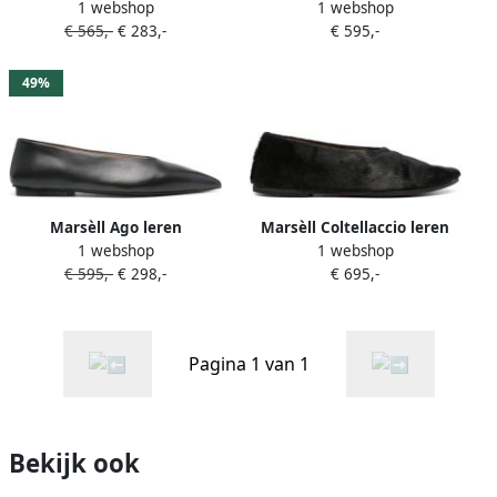
1 webshop
1 webshop
ballerina's Zwart
ballerina's Zwart
€ 565,-
€ 283,-
€ 595,-
49%
Marsèll Ago leren
Marsèll Coltellaccio leren
1 webshop
1 webshop
ballerina's met puntige
ballerina's Zwart
€ 595,-
€ 298,-
€ 695,-
neus Zwart
Pagina 1 van 1
Bekijk ook