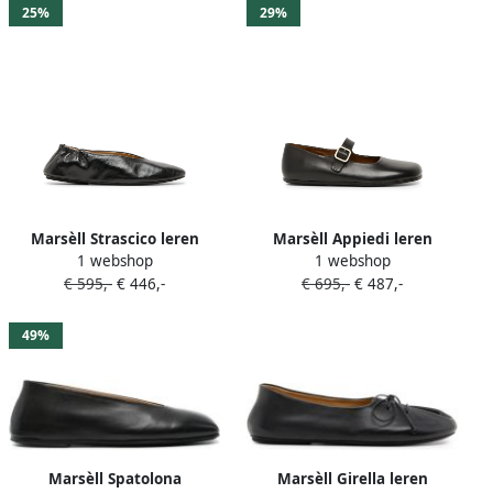
25%
29%
Marsèll Strascico leren
Marsèll Appiedi leren
1 webshop
1 webshop
ballerina's Zwart
ballerina's Zwart
€ 595,-
€ 446,-
€ 695,-
€ 487,-
49%
Marsèll Spatolona
Marsèll Girella leren