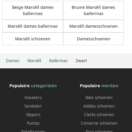
Beige Marsèll dames
Bruine Marsèll dames
ballerinas
ballerinas
Marsèll dames ballerinas
Marsèll damesschoenen
Marsèll schoenen
Damesschoenen
Dames
Marsèll
Ballerinas
Zwart
Populaire
categorieën
Populaire
merken
Sneakers
Nike schoenen
Sandalen
Adidas schoenen
Slippers
Clarks schoenen
Pumps
Converse schoenen
Enkellaarsjes
Ecco schoenen