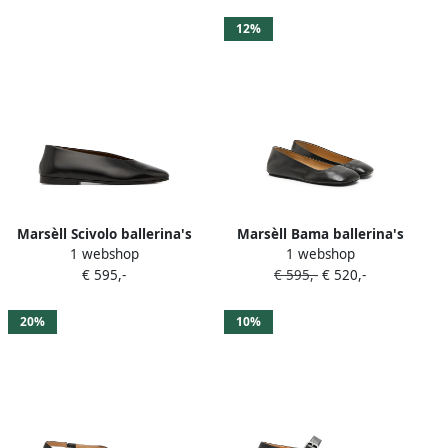
12%
Marsèll Scivolo ballerina's
Marsèll Bama ballerina's
1 webshop
1 webshop
Zwart
met vierkante neus Zwart
€ 595,-
€ 595,-
€ 520,-
20%
10%