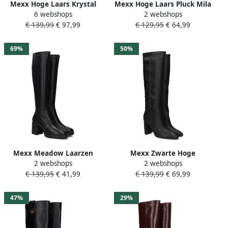
Mexx Hoge Laars Krystal
Mexx Hoge Laars Pluck Mila
6 webshops
2 webshops
Indy Rood Vrouwen
Grijs Vrouwen Gun Metal
€ 139,99
€ 97,99
€ 129,95
€ 64,99
Burgundy Rood
Grijs
69%
50%
Mexx Meadow Laarzen
Mexx Zwarte Hoge
2 webshops
2 webshops
Leatherlook Dames Zwart
Laarzenjes voor Dames
€ 139,95
€ 41,99
€ 139,99
€ 69,99
Black Dames
47%
29%