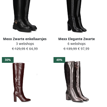
Mexx Zwarte enkellaarsjes
Mexx Elegante Zwarte
3 webshops
6 webshops
voor vrouwen Black Dames
Krystal Indy Laarzen Black
€ 129,95
€ 64,99
€ 139,99
€ 97,99
Dames
30%
49%