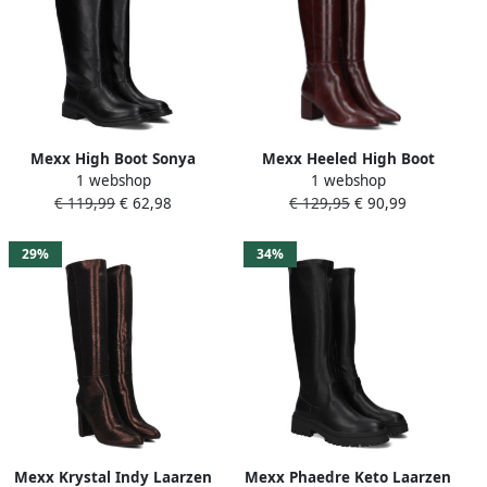
Mexx High Boot Sonya
Mexx Heeled High Boot
1 webshop
1 webshop
Respect Black Dames
Pluck Mila Burgundy Red
€ 119,99
€ 62,98
€ 129,95
€ 90,99
Dames
29%
34%
Mexx Krystal Indy Laarzen
Mexx Phaedre Keto Laarzen