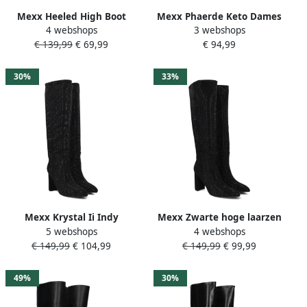
Mexx Heeled High Boot
Mexx Phaerde Keto Dames
4 webshops
3 webshops
Krystal Indy Silver Dames
Hoge Laarzen Zwart Black
€ 139,99
€ 69,99
€ 94,99
Dames
30%
33%
Mexx Krystal Ii Indy
Mexx Zwarte hoge laarzen
5 webshops
4 webshops
Laarzen Textiel Dames
met strass-stenen Black
€ 149,99
€ 104,99
€ 149,99
€ 99,99
Zwart
Dames
49%
30%