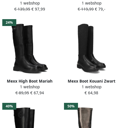
1 webshop
1 webshop
Textiel Dames Bronskleurig
Leatherlook Dames Zwart
€ 139,95
€ 97,99
€ 119,99
€ 79,-
24%
Mexx High Boot Mariah
Mexx Boot Kouani Zwart
1 webshop
1 webshop
Meisjes Kleding Zwart
Dames Boots Elastiek
€ 89,95
€ 67,94
€ 64,98
Dames laarzen
Laarzen dames
40%
50%