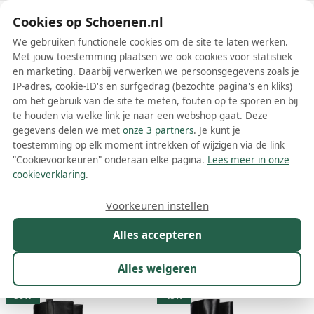
Schoenen.nl
Cookies op Schoenen.nl
We gebruiken functionele cookies om de site te laten werken.
Met jouw toestemming plaatsen we ook cookies voor statistiek
en marketing. Daarbij verwerken we persoonsgegevens zoals je
IP-adres, cookie-ID's en surfgedrag (bezochte pagina's en kliks)
om het gebruik van de site te meten, fouten op te sporen en bij
Wis filters
Alle filters
te houden via welke link je naar een webshop gaat. Deze
gegevens delen we met
onze 3 partners
. Je kunt je
Mexx dames hoge laarzen
toestemming op elk moment intrekken of wijzigen via de link
"Cookievoorkeuren" onderaan elke pagina.
Lees meer in onze
Meer lezen
cookieverklaring
.
Hoge laarzen
Vachtlaarzen
Veterlaarzen
Voorkeuren instellen
Alles accepteren
Maat
Merk
1
Kleur
Prijs
Materiaal
Alles weigeren
25 resultaten:
50%
45%