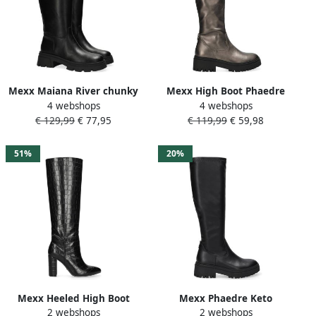
Mexx Maiana River chunky
Mexx High Boot Phaedre
4 webshops
4 webshops
hoge laarzen zwart
Keto Bronze Dames
€ 129,99
€ 77,95
€ 119,99
€ 59,98
51%
20%
Mexx Heeled High Boot
Mexx Phaedre Keto
2 webshops
2 webshops
Krystal Indy Black Dames
imitatieleren laarzen met