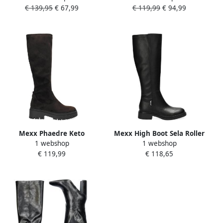
€ 139,95
€ 67,99
€ 119,99
€ 94,99
profielzool zwart
Mexx Phaedre Keto
Mexx High Boot Sela Roller
1 webshop
1 webshop
imitatieleren laarzen met
Black Dames
€ 119,99
€ 118,65
profielzool donkerbruin