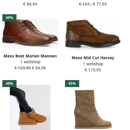
€ 84,94
€ 127,-
€ 77,95
Bruin
49%
Mexx Boot Marlan Mannen
Mexx Mid Cut Harvey
1 webshop
Bruin Dames laarzen
1 webshop
Mannen Bruin Dames
€ 129,95
€ 64,98
€ 119,95
laarzen
49%
65%