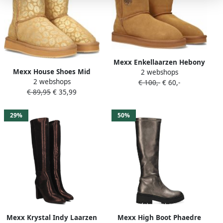
Mexx Enkellaarzen Hebony
Mexx House Shoes Mid
2 webshops
Chestnut Dames House
2 webshops
Bobby Jane Beige Goud
€ 100,-
€ 60,-
Shoes
€ 89,95
€ 35,99
Meisjes Kleding House
Shoes
29%
50%
Mexx Krystal Indy Laarzen
Mexx High Boot Phaedre