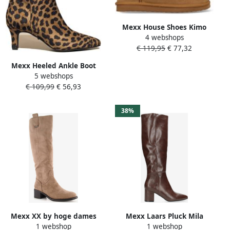
Mexx House Shoes Kimo
4 webshops
Olympia Bruin Vrouwen
€ 119,95
€ 77,32
Chestnut Bruin
Mexx Heeled Ankle Boot
5 webshops
Sodar Regal Brown Dames
€ 109,99
€ 56,93
38%
Mexx XX by hoge dames
Mexx Laars Pluck Mila
1 webshop
1 webshop
laarzen met hak taupe
Cognac Dames