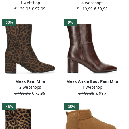
1 webshop
4 webshops
Textiel Dames Bronskleurig
Keto Bronze Dames
€ 139,95
€ 97,99
€ 119,99
€ 59,98
33%
9%
Mexx Pam Mila
Mexx Ankle Boot Pam Mila
2 webshops
1 webshop
enkellaarzen met
Dark Brown Dames
€ 109,95
€ 72,99
€ 109,95
€ 99,-
panterprint bruin
48%
35%