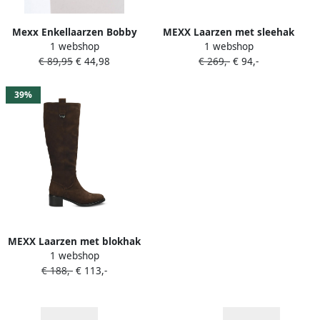
Mexx Enkellaarzen Bobby
MEXX Laarzen met sleehak
1 webshop
1 webshop
Jane Chestnut Meisjes
en rits Bruin
€ 89,95
€ 44,98
€ 269,-
€ 94,-
Kleding House Shoes
39%
MEXX Laarzen met blokhak
1 webshop
Bruin
€ 188,-
€ 113,-