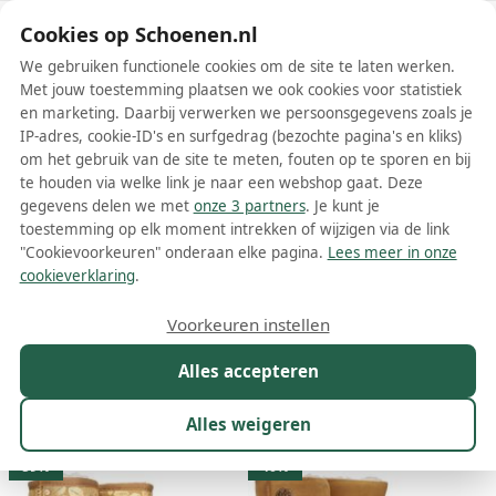
Schoenen.nl
Cookies op Schoenen.nl
We gebruiken functionele cookies om de site te laten werken.
Met jouw toestemming plaatsen we ook cookies voor statistiek
en marketing. Daarbij verwerken we persoonsgegevens zoals je
IP-adres, cookie-ID's en surfgedrag (bezochte pagina's en kliks)
om het gebruik van de site te meten, fouten op te sporen en bij
Wis filters
Alle filters
te houden via welke link je naar een webshop gaat. Deze
gegevens delen we met
onze 3 partners
. Je kunt je
Bruine Mexx dames laarzen
toestemming op elk moment intrekken of wijzigen via de link
"Cookievoorkeuren" onderaan elke pagina.
Lees meer in onze
Meer lezen
cookieverklaring
.
Hoge laarzen
Vachtlaarzen
Voorkeuren instellen
Alles accepteren
Maat
Merk
1
Kleur
1
Prijs
Materiaal
Alles weigeren
15 resultaten:
59%
40%