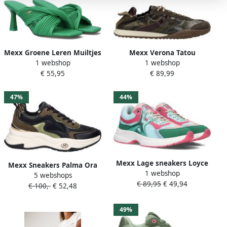
Mexx Groene Leren Muiltjes
Mexx Verona Tatou
1 webshop
1 webshop
Lizz Green Dames
sneakers met dierenprint
€ 55,95
€ 89,99
donkergroen
47%
44%
Mexx Lage sneakers Loyce
Mexx Sneakers Palma Ora
1 webshop
groen leer Multicolor
5 webshops
MI001002653W-7100 Groen
€ 89,95
€ 49,94
Dames
€ 100,-
€ 52,48
Zwart
49%