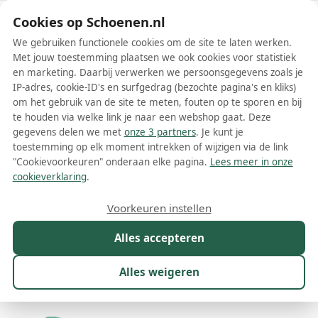
Schoenen.nl
Cookies op Schoenen.nl
We gebruiken functionele cookies om de site te laten werken.
Met jouw toestemming plaatsen we ook cookies voor statistiek
en marketing. Daarbij verwerken we persoonsgegevens zoals je
IP-adres, cookie-ID's en surfgedrag (bezochte pagina's en kliks)
om het gebruik van de site te meten, fouten op te sporen en bij
Wis filters
Alle filters
te houden via welke link je naar een webshop gaat. Deze
gegevens delen we met
onze 3 partners
. Je kunt je
Groene Mexx damesschoenen
toestemming op elk moment intrekken of wijzigen via de link
"Cookievoorkeuren" onderaan elke pagina.
Lees meer in onze
Meer lezen
cookieverklaring
.
Instappers
Muiltjes
Sandalen
Sneakers
Voorkeuren instellen
Alles accepteren
Maat
Merk
1
Kleur
1
Prijs
Materiaal
Alles weigeren
8 resultaten: