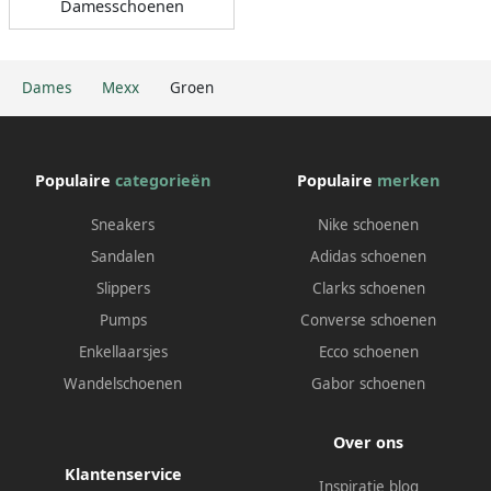
Damesschoenen
Dames
Mexx
Groen
Populaire
categorieën
Populaire
merken
Sneakers
Nike schoenen
Sandalen
Adidas schoenen
Slippers
Clarks schoenen
Pumps
Converse schoenen
Enkellaarsjes
Ecco schoenen
Wandelschoenen
Gabor schoenen
Over ons
Klantenservice
Inspiratie blog