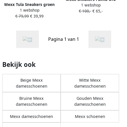
Mexx Tula Sneakers groen
1 webshop
MI001002653W-7100 Groen
1 webshop
Synthetisch
€ 100,-
€ 65,-
Zwart
€ 79,99
€ 39,99
Pagina 1 van 1
Bekijk ook
Beige Mexx
Witte Mexx
damesschoenen
damesschoenen
Bruine Mexx
Gouden Mexx
damesschoenen
damesschoenen
Mexx damesschoenen
Mexx schoenen