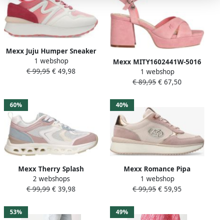
Mexx Juju Humper Sneaker
1 webshop
Raspberry Pink Dames
Mexx MITY1602441W-5016
€ 99,95
€ 49,98
1 webshop
Rose
€ 89,95
€ 67,50
60%
40%
Mexx Therry Splash
Mexx Romance Pipa
2 webshops
1 webshop
Sneakers Laag Roze
Sneaker Light Pink Dames
€ 99,99
€ 39,98
€ 99,95
€ 59,95
53%
49%