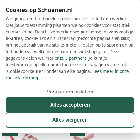
Schoenen.nl
Cookies op Schoenen.nl
We gebruiken functionele cookies om de site te laten werken.
Met jouw toestemming plaatsen we ook cookies voor statistiek
en marketing. Daarbij verwerken we persoonsgegevens zoals je
IP-adres, cookie-ID's en surfgedrag (bezochte pagina's en kliks)
om het gebruik van de site te meten, fouten op te sporen en bij
Wis filters
Alle filters
te houden via welke link je naar een webshop gaat. Deze
gegevens delen we met
onze 3 partners
. Je kunt je
Roze Mexx damesschoenen
toestemming op elk moment intrekken of wijzigen via de link
"Cookievoorkeuren" onderaan elke pagina.
Lees meer in onze
Meer lezen
cookieverklaring
.
Sandalen
Sneakers
Veterschoenen
Voorkeuren instellen
Alles accepteren
Maat
Merk
1
Model
Kleur
1
Prijs
Alles weigeren
10 resultaten:
49%
24%