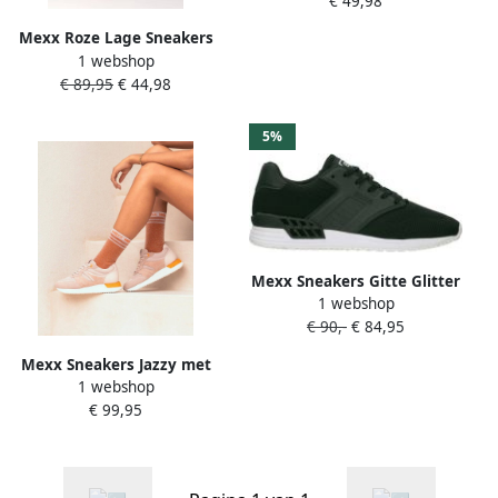
€ 49,98
Mexx Roze Lage Sneakers
1 webshop
Loyce Multicolor Dames
€ 89,95
€ 44,98
5%
Mexx Sneakers Gitte Glitter
1 webshop
MIRL1000141W-5000 Roze
€ 90,-
€ 84,95
Goud
Mexx Sneakers Jazzy met
1 webshop
contrastbeleg bij de hak
€ 99,95