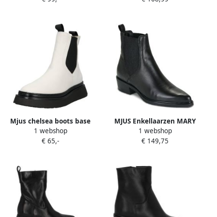
Mjus chelsea boots base
MJUS Enkellaarzen MARY
1 webshop
1 webshop
Zwart
CHELS
€ 65,-
€ 149,75