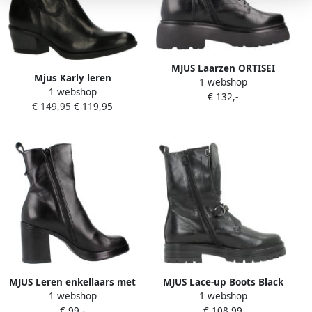
MJUS Laarzen ORTISEI
Mjus Karly leren
1 webshop
BOOTS
1 webshop
cowboylaarzen zwart
€ 132,-
€ 149,95
€ 119,95
MJUS Leren enkellaars met
MJUS Lace-up Boots Black
1 webshop
1 webshop
hak Zwart Leer Enkellaars
Dames
€ 99,-
€ 108,99
met hak Dames