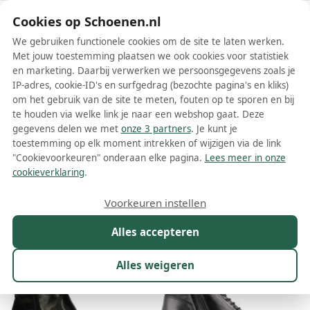
Schoenen.nl
Cookies op Schoenen.nl
We gebruiken functionele cookies om de site te laten werken.
Met jouw toestemming plaatsen we ook cookies voor statistiek
en marketing. Daarbij verwerken we persoonsgegevens zoals je
IP-adres, cookie-ID's en surfgedrag (bezochte pagina's en kliks)
om het gebruik van de site te meten, fouten op te sporen en bij
Wis filters
Alle filters
te houden via welke link je naar een webshop gaat. Deze
gegevens delen we met
onze 3 partners
. Je kunt je
Zwarte Mjus dames enkellaarsjes
toestemming op elk moment intrekken of wijzigen via de link
"Cookievoorkeuren" onderaan elke pagina.
Lees meer in onze
Meer lezen
cookieverklaring
.
Maat
Merk
1
Kleur
1
Prijs
Materiaal
Voorkeuren instellen
21 resultaten:
Alles accepteren
20%
Alles weigeren