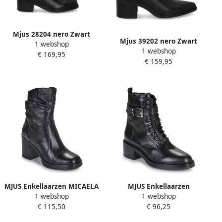
Mjus 28204 nero Zwart
Mjus 39202 nero Zwart
1 webshop
1 webshop
€ 169,95
€ 159,95
MJUS Enkellaarzen MICAELA
MJUS Enkellaarzen
1 webshop
1 webshop
MID
CORTINELLA
€ 115,50
€ 96,25