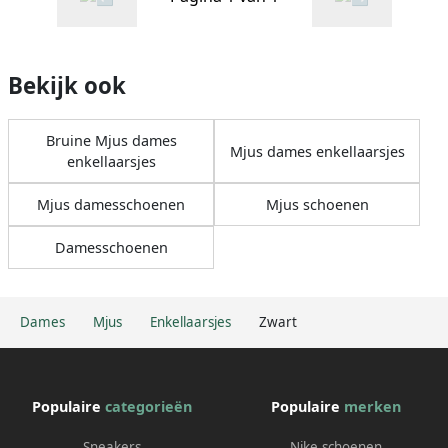
Bekijk ook
Bruine Mjus dames
Mjus dames enkellaarsjes
enkellaarsjes
Mjus damesschoenen
Mjus schoenen
Damesschoenen
Dames
Mjus
Enkellaarsjes
Zwart
Populaire
categorieën
Populaire
merken
Sneakers
Nike schoenen