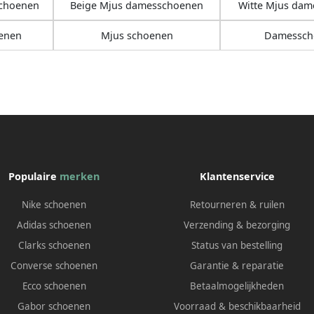
schoenen
Beige Mjus damesschoenen
Witte Mjus da
enen
Mjus schoenen
Damessch
Populaire
merken
Klantenservice
Nike schoenen
Retourneren & ruilen
Adidas schoenen
Verzending & bezorging
Clarks schoenen
Status van bestelling
Converse schoenen
Garantie & reparatie
Ecco schoenen
Betaalmogelijkheden
Gabor schoenen
Voorraad & beschikbaarheid