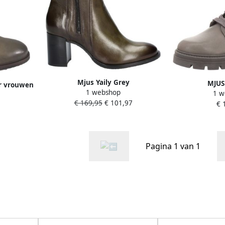
Mjus Yaily Grey
MJUS
or vrouwen
1 webshop
1 w
€ 169,95
€ 101,97
€ 
Pagina 1 van 1