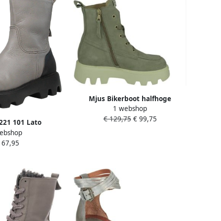
Mjus Bikerboot halfhoge
1 webshop
veterboot
€ 129,75
€ 99,75
221 101 Lato
ebshop
0002-Katoen-Nero
167,95