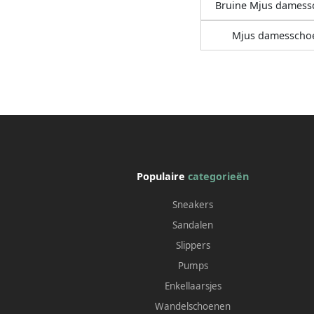
Bruine Mjus dames
Mjus damesscho
Populaire
categorieën
Sneakers
Sandalen
Slippers
Pumps
Enkellaarsjes
Wandelschoenen