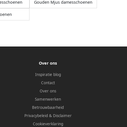
messchoenen
Gouden Mjus damesschoenen
oenen
Over ons
Inspiratie blog
Contact
Over ons
Samenwerken
Betrouwbaarheid
Privacybeleid
&
Disclaimer
Cookieverklaring