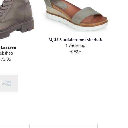
MJUS Sandalen met sleehak
1 webshop
TAPASITA
 Laarzen
€ 92,-
ebshop
173,95