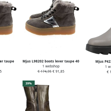
er taupe
Mjus L98202 boots lever taupe 40
Mjus P42
1 webshop
1 w
Dameslaarzen 
5
€ 174,95
€ 91,85
€ 
39%