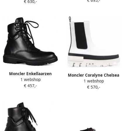
€ 695,-
€ 630,-
Zwart
Moncler Enkellaarzen
Moncler Coralyne Chelsea
1 webshop
1 webshop
laarzen Wit
€ 457,-
€ 570,-