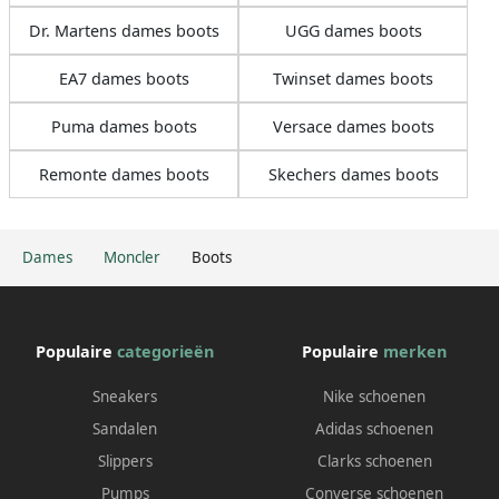
Dr. Martens dames boots
UGG dames boots
EA7 dames boots
Twinset dames boots
Puma dames boots
Versace dames boots
Remonte dames boots
Skechers dames boots
Dames
Moncler
Boots
Populaire
categorieën
Populaire
merken
Sneakers
Nike schoenen
Sandalen
Adidas schoenen
Slippers
Clarks schoenen
Pumps
Converse schoenen