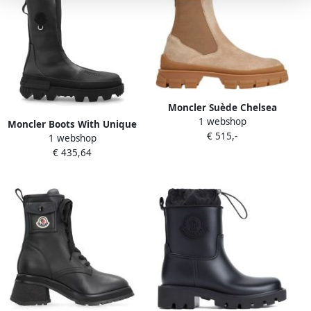
Moncler Suède Chelsea
1 webshop
Laarzen met Profielzool
Moncler Boots With Unique
€ 515,-
Beige Dames
1 webshop
Metal Ring in zwart
€ 435,64