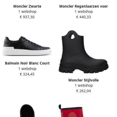
Moncler Zwarte
Moncler Regenlaarzen voor
1 webshop
1 webshop
Enkellaarsjes met Zak Black
stijlvolle buitenavonturen
€ 937,30
€ 440,33
Dames
Black Dames
Balmain Noir Blanc Court
1 webshop
Sneaker Black Dames
€ 324,45
Moncler Stijlvolle
1 webshop
regenlaarzen voor alle
€ 262,04
weersomstandigheden