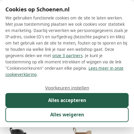
Schoenen.nl
Cookies op Schoenen.nl
We gebruiken functionele cookies om de site te laten werken.
Met jouw toestemming plaatsen we ook cookies voor statistiek
en marketing. Daarbij verwerken we persoonsgegevens zoals je
IP-adres, cookie-ID's en surfgedrag (bezochte pagina's en kliks)
om het gebruik van de site te meten, fouten op te sporen en bij
Wis filters
Alle filters
te houden via welke link je naar een webshop gaat. Deze
gegevens delen we met
onze 3 partners
. Je kunt je
Moncler dames boots
toestemming op elk moment intrekken of wijzigen via de link
"Cookievoorkeuren" onderaan elke pagina.
Lees meer in onze
Meer lezen
cookieverklaring
.
Chelsea boots
Combat boots
Enkelboots
Veterboots
Voorkeuren instellen
Alles accepteren
Maat
Merk
1
Kleur
Prijs
Materiaal
Alles weigeren
26 resultaten: