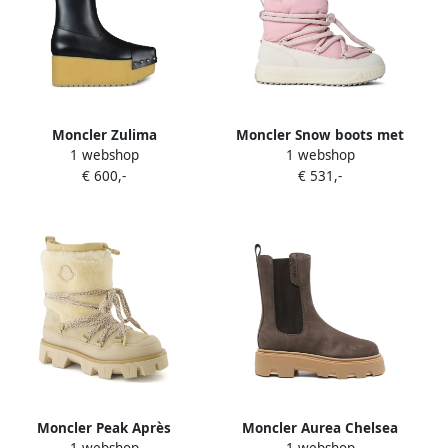
Moncler Zulima
Moncler Snow boots met
1 webshop
1 webshop
enkellaarzen met studs
veters Roze
€ 600,-
€ 531,-
Zwart
Moncler Peak Après
Moncler Aurea Chelsea