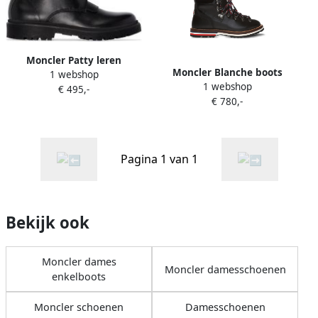
Moncler Patty leren
Moncler Blanche boots
1 webshop
enkellaarzen Zwart
1 webshop
Zwart
€ 495,-
€ 780,-
Pagina 1 van 1
Bekijk ook
Moncler dames
Moncler damesschoenen
enkelboots
Moncler schoenen
Damesschoenen