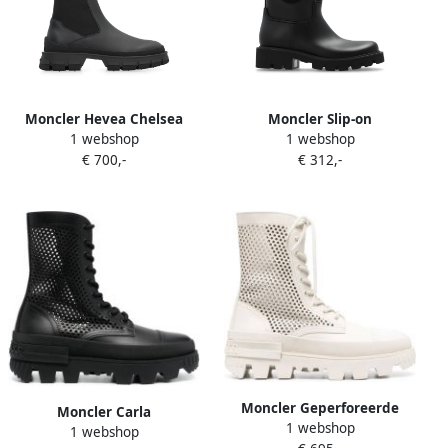
Moncler Hevea Chelsea
Moncler Slip-on
1 webshop
1 webshop
laarzen Zwart
enkellaarzen met chunky
€ 700,-
€ 312,-
zool Zwart
Moncler Geperforeerde
Moncler Carla
1 webshop
enkellaarzen Beige
1 webshop
geperforeerde enkellaarzen