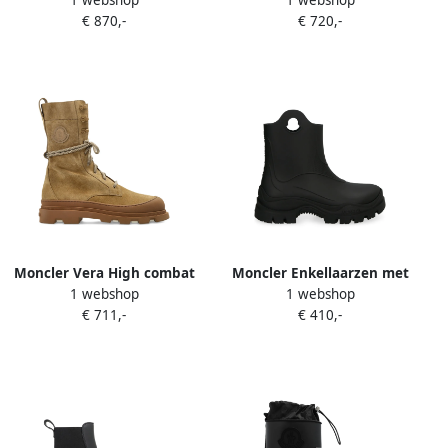
1 webshop
1 webshop
enkellaarzen met veters
laarzen Bruin
€ 870,-
€ 720,-
Beige
Moncler Vera High combat
Moncler Enkellaarzen met
1 webshop
1 webshop
boots Bruin
logodetail Zwart
€ 711,-
€ 410,-