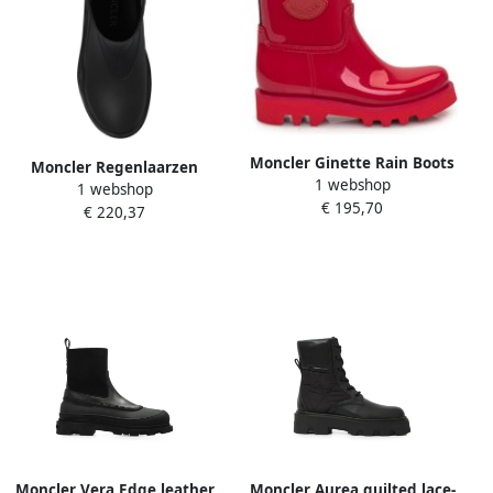
Moncler Ginette Rain Boots
Moncler Regenlaarzen
1 webshop
Rood Dames
1 webshop
Waterdicht Instap Ronde
€ 195,70
€ 220,37
Neus Black Dames
Moncler Vera Edge leather
Moncler Aurea quilted lace-