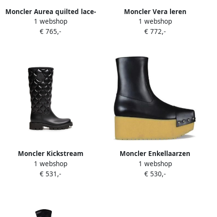
Moncler Aurea quilted lace-
Moncler Vera leren
1 webshop
1 webshop
up boots Zwart
enkellaarzen Zwart
€ 765,-
€ 772,-
Moncler Kickstream
Moncler Enkellaarzen
1 webshop
1 webshop
gewatteerde laarzen met
€ 531,-
€ 530,-
logo-patch Zwart