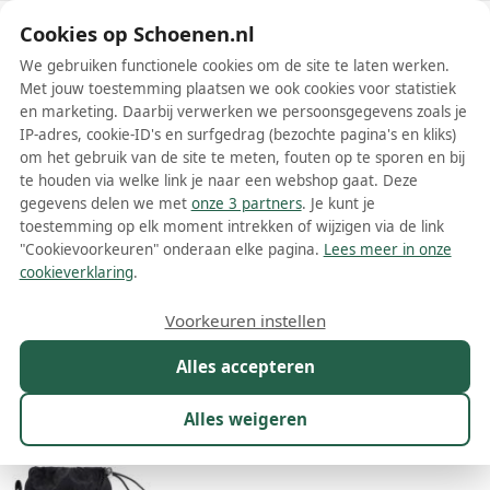
Schoenen.nl
Cookies op Schoenen.nl
We gebruiken functionele cookies om de site te laten werken.
Met jouw toestemming plaatsen we ook cookies voor statistiek
en marketing. Daarbij verwerken we persoonsgegevens zoals je
IP-adres, cookie-ID's en surfgedrag (bezochte pagina's en kliks)
om het gebruik van de site te meten, fouten op te sporen en bij
Wis filters
Alle filters
te houden via welke link je naar een webshop gaat. Deze
gegevens delen we met
onze 3 partners
. Je kunt je
Zwarte Moncler dames laarzen
toestemming op elk moment intrekken of wijzigen via de link
"Cookievoorkeuren" onderaan elke pagina.
Lees meer in onze
Meer lezen
cookieverklaring
.
Overknee laarzen
Voorkeuren instellen
Alles accepteren
Maat
Merk
1
Kleur
1
Prijs
Materiaal
Alles weigeren
27 resultaten: