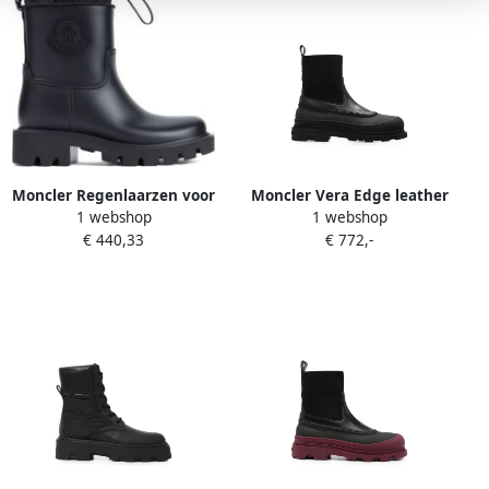
Moncler Regenlaarzen voor
Moncler Vera Edge leather
1 webshop
1 webshop
stijlvolle buitenavonturen
ankle boots Zwart
€ 440,33
€ 772,-
Black Dames