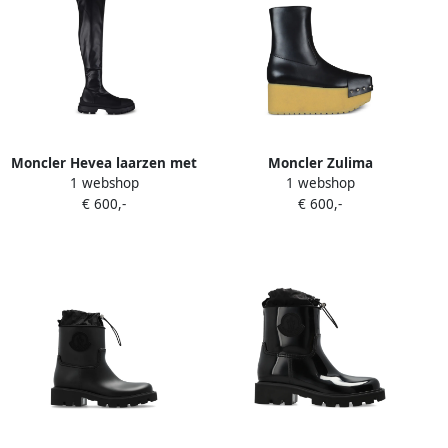
Moncler Hevea laarzen met
Moncler Zulima
1 webshop
1 webshop
logopatch Zwart
enkellaarzen met studs
€ 600,-
€ 600,-
Zwart