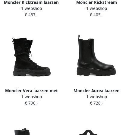
Moncler Kicktream laarzen
Moncler Kickstream
1 webshop
1 webshop
met trekkoord en chunky
regenlaarzen met
€ 437,-
€ 405,-
zool Zwart
logopatch Zwart
Moncler Vera laarzen met
Moncler Aurea laarzen
1 webshop
1 webshop
logopatch Zwart
Zwart
€ 790,-
€ 728,-