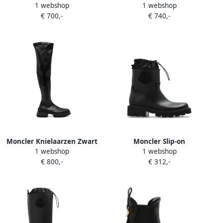
1 webshop
1 webshop
laarzen Zwart
Zwart
€ 700,-
€ 740,-
Moncler Knielaarzen Zwart
Moncler Slip-on
1 webshop
1 webshop
enkellaarzen met chunky
€ 800,-
€ 312,-
zool Zwart