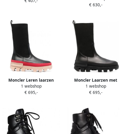
€ 407,-
€ 630,-
Zwart
Moncler Leren laarzen
Moncler Laarzen met
1 webshop
1 webshop
Zwart
geribbelde zool Zwart
€ 695,-
€ 695,-