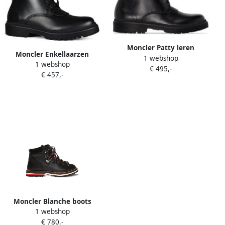
Moncler Patty leren
Moncler Enkellaarzen
1 webshop
enkellaarzen Zwart
1 webshop
€ 495,-
€ 457,-
Moncler Blanche boots
1 webshop
Zwart
€ 780,-