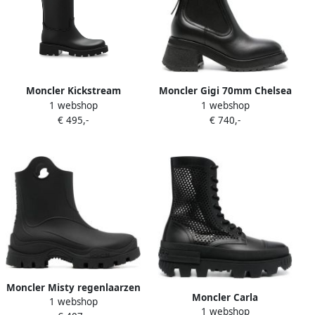
Moncler Kickstream
Moncler Gigi 70mm Chelsea
1 webshop
1 webshop
rubberen regenlaarzen
leren laarzen Zwart
€ 495,-
€ 740,-
Zwart
Moncler Misty regenlaarzen
Moncler Carla
1 webshop
met textuur Zwart
1 webshop
geperforeerde enkellaarzen