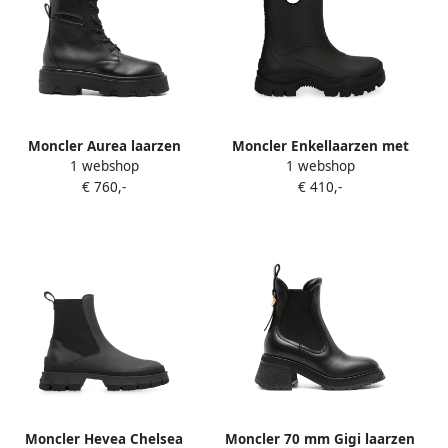
Moncler Aurea laarzen
Moncler Enkellaarzen met
1 webshop
1 webshop
Zwart
logodetail Zwart
€ 760,-
€ 410,-
Moncler Hevea Chelsea
Moncler 70 mm Gigi laarzen