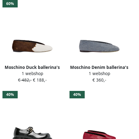
60%
Moschino Duck ballerina's
Moschino Denim ballerina's
1 webshop
1 webshop
Bruin
Blauw
€ 482,-
€ 188,-
€ 360,-
40%
40%