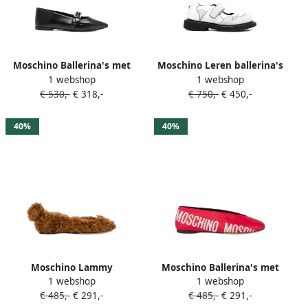
Moschino Ballerina's met
Moschino Leren ballerina's
1 webshop
1 webshop
gespbandje Zwart
met bandje en vlakken Wit
€ 530,-
€ 318,-
€ 750,-
€ 450,-
40%
40%
Moschino Lammy
Moschino Ballerina's met
1 webshop
1 webshop
ballerina's Bruin
logoprint Rood
€ 485,-
€ 291,-
€ 485,-
€ 291,-