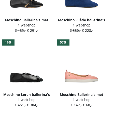
Moschino Ballerina's met
Moschino Suède ballerina's
1 webshop
1 webshop
logo Zwart
Blauw
€ 485,-
€ 291,-
€ 380,-
€ 228,-
16%
57%
Moschino Leren ballerina's
Moschino Ballerina's met
1 webshop
1 webshop
met strikdetail Zwart
logoplakkaat Roze
€ 461,-
€ 384,-
€ 142,-
€ 60,-