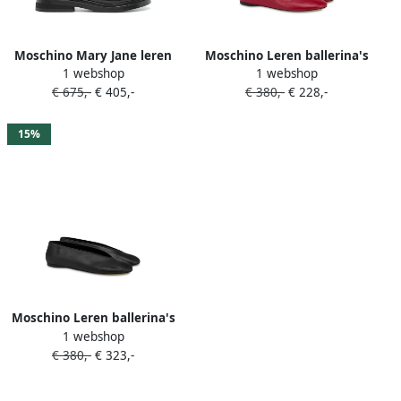
Moschino Mary Jane leren
Moschino Leren ballerina's
1 webshop
1 webshop
ballerina's Zwart
Rood
€ 675,-
€ 405,-
€ 380,-
€ 228,-
15%
Moschino Leren ballerina's
1 webshop
Zwart
€ 380,-
€ 323,-