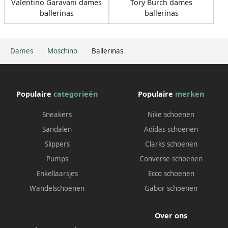
Valentino Garavani dames
Tory Burch dames
ballerinas
ballerinas
Dames
Moschino
Ballerinas
Populaire
categorieën
Populaire
merken
Sneakers
Nike schoenen
Sandalen
Adidas schoenen
Slippers
Clarks schoenen
Pumps
Converse schoenen
Enkellaarsjes
Ecco schoenen
Wandelschoenen
Gabor schoenen
Over ons