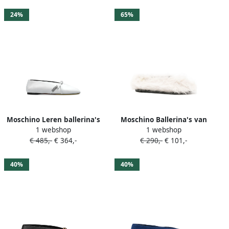
24%
65%
Moschino Leren ballerina's
Moschino Ballerina's van
1 webshop
1 webshop
met logoplakkaat Wit
imitatiebont Wit
€ 485,-
€ 364,-
€ 290,-
€ 101,-
40%
40%