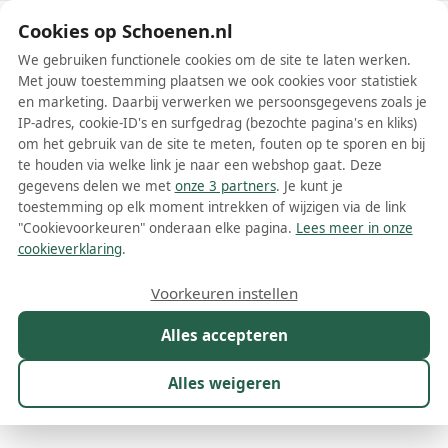
Schoenen.nl
Cookies op Schoenen.nl
We gebruiken functionele cookies om de site te laten werken.
Met jouw toestemming plaatsen we ook cookies voor statistiek
en marketing. Daarbij verwerken we persoonsgegevens zoals je
IP-adres, cookie-ID's en surfgedrag (bezochte pagina's en kliks)
om het gebruik van de site te meten, fouten op te sporen en bij
Wis filters
Alle filters
te houden via welke link je naar een webshop gaat. Deze
gegevens delen we met
onze 3 partners
. Je kunt je
Moschino dames ballerinas
toestemming op elk moment intrekken of wijzigen via de link
"Cookievoorkeuren" onderaan elke pagina.
Lees meer in onze
Meer lezen
cookieverklaring
.
Maat
Merk
1
Kleur
Prijs
Materiaal
Voorkeuren instellen
21 resultaten:
Alles accepteren
20%
Alles weigeren