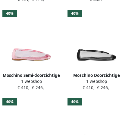
40%
40%
Moschino Semi-doorzichtige
Moschino Doorzichtige
1 webshop
1 webshop
ballerina's Wit
ballerina's Zwart
€ 410,-
€ 246,-
€ 410,-
€ 246,-
40%
40%