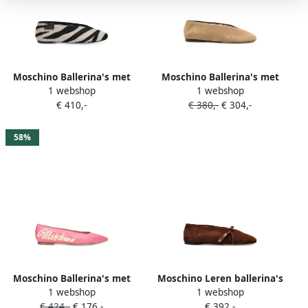
Moschino Ballerina's met
Moschino Ballerina's met
1 webshop
1 webshop
zebra-print Beige
ronde neus Beige
€ 410,-
€ 380,-
€ 304,-
58%
Moschino Ballerina's met
Moschino Leren ballerina's
1 webshop
1 webshop
puntige neus en logo-patch
met logoplakkaat Bruin
€ 424,-
€ 176,-
€ 392,-
Roze