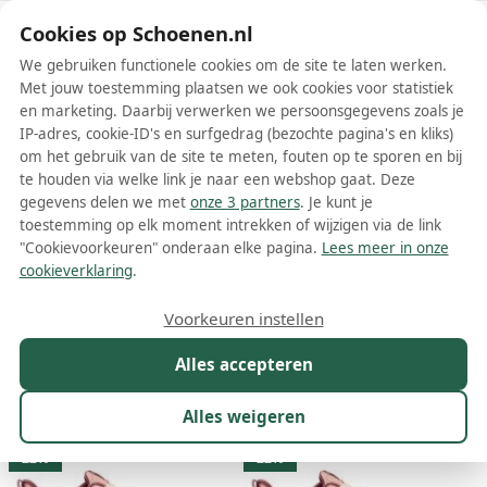
Schoenen.nl
Cookies op Schoenen.nl
We gebruiken functionele cookies om de site te laten werken.
Met jouw toestemming plaatsen we ook cookies voor statistiek
en marketing. Daarbij verwerken we persoonsgegevens zoals je
IP-adres, cookie-ID's en surfgedrag (bezochte pagina's en kliks)
om het gebruik van de site te meten, fouten op te sporen en bij
Wis filters
Alle filters
te houden via welke link je naar een webshop gaat. Deze
gegevens delen we met
onze 3 partners
. Je kunt je
Roze MTNG damesschoenen
toestemming op elk moment intrekken of wijzigen via de link
"Cookievoorkeuren" onderaan elke pagina.
Lees meer in onze
Meer lezen
cookieverklaring
.
Sandalen
Sneakers
Voorkeuren instellen
Alles accepteren
Maat
Merk
1
Kleur
1
Prijs
Materiaal
Alles weigeren
11 resultaten:
22%
22%