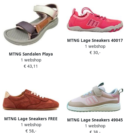
MTNG Lage Sneakers 40017
1 webshop
€ 30,-
MTNG Sandalen Playa
1 webshop
señora MUSTANG 60804
€ 43,11
varios
MTNG Lage Sneakers FREE
MTNG Lage Sneakers 49045
1 webshop
MIA 60958
1 webshop
DEPORTIVA FREE Rosa
€ 58,-
€ 38,-