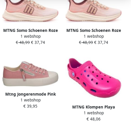
MTNG Somo Schoenen Roze
MTNG Somo Schoenen Roze
1 webshop
1 webshop
Vrouw
Vrouw
€ 48,99
€ 37,74
€ 48,99
€ 37,74
Mtng Jongerenmode Pink
1 webshop
Dames
€ 39,95
MTNG Klompen Playa
1 webshop
señora MUSTANG 85516
€ 48,06
respetuoso fuxia