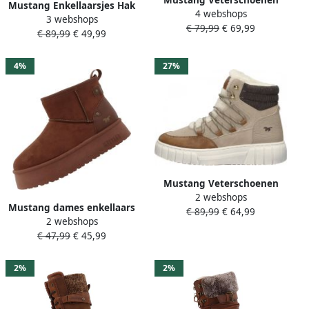
Mustang Enkellaarsjes Hak
4 webshops
Hak Veterschoenen Hak
3 webshops
Enkellaarsjes Hak taupe
€ 79,99
€ 69,99
cognac
€ 89,99
€ 49,99
4%
27%
Mustang Veterschoenen
2 webshops
Hoog Veterschoenen Hoog
Mustang dames enkellaars
€ 89,99
€ 64,99
taupe
2 webshops
bruin gevoerd
€ 47,99
€ 45,99
2%
2%