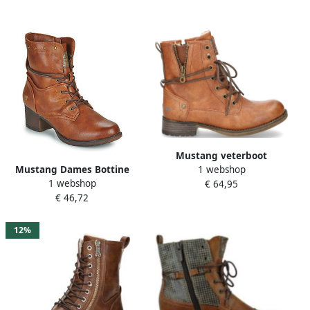
Mustang veterboot
1 webshop
Mustang Dames Bottine
Veterschoenen Meisje bruin
1 webshop
€ 64,95
Cognac COGNA
Cognac
€ 46,72
12%