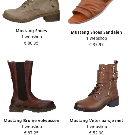
Mustang Shoes
Mustang Shoes Sandalen
1 webshop
Veterlaarsjes met
1 webshop
zomerschoen sandaal
€ 80,95
praktische rits aan de
€ 37,97
blokhak met
binnenkant
klittenbandsluiting
Mustang Bruine volwassen
Mustang Veterlaarsje met
1 webshop
1 webshop
laarzen voor diverse
pat met gesp Cognac
€ 87,25
€ 52,90
activiteiten