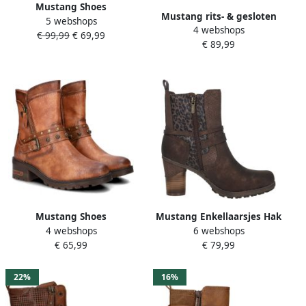
Mustang Shoes
Mustang rits- & gesloten
5 webshops
Veterlaarsjes zipper boots
4 webshops
boots
€ 99,99
€ 69,99
lace-up boots short boots
€ 89,99
with block heel
Mustang Shoes
Mustang Enkellaarsjes Hak
4 webshops
6 webshops
Winterlaarzen Haukea Biker
Enkellaarsjes Hak
€ 65,99
€ 79,99
boots met blokhak en TEX-
Donkerbruin
membraan
22%
16%