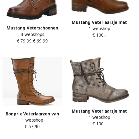
Mustang Veterlaarsje met
Mustang Veterschoenen
1 webshop
trendy pied de pouledessin
3 webshops
Hoog
€ 100,-
Taupe
€ 79,99
€ 69,99
Mustang Veterlaarsje met
Bonprix Veterlaarzen van
1 webshop
trendy pied-de-pouledessin
1 webshop
Mustang
€ 100,-
Okergeel
€ 57,90