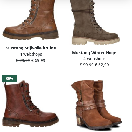
Mustang Stijlvolle bruine
Mustang Winter Hoge
4 webshops
veterschoenen voor dames
4 webshops
Veterschoen Beige Dames
€ 99,99
€ 69,99
Brown Dames
€ 99,99
€ 62,99
30%