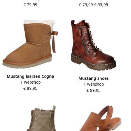
€ 79,99
€ 79,99
€ 55,99
cognac kleur Brown Dames
Mustang laarzen Cogna
Mustang Shoes
1 webshop
1 webshop
Winterlaarzen hakken
€ 89,95
€ 89,95
winter enkellaars
veterschoenen nagels en
decoratieve naden