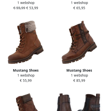
1 webshop
1 webshop
Winterlaarzen Ihana High
Winterlaarzen Kalua
€ 55,99
€ 53,99
€ 65,95
Top Sneaker winterboots
Plateausneaker winterboots
met warme voering en TEX
met ritssluiting
Mustang Shoes
Mustang Shoes
1 webshop
1 webshop
Winterlaarsjes Darleen
Winterlaarzen Darleen
€ 55,99
€ 85,99
Winterboots met
Veterboots met profielzool
imitatiebontkraag