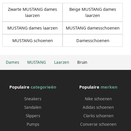
Zwarte MUSTANG dames
Beige MUSTANG dames
laarzen
laarzen
MUSTANG dames laarzen
MUSTANG damesschoenen
MUSTANG schoenen
Damesschoenen
Dames
MUSTANG
Laarzen
Bruin
Populaire
categorieën
Populaire
merken
Sneakers
Nike schoenen
Sandalen
Adidas schoenen
Slippers
Clarks schoenen
Pumps
Converse schoenen