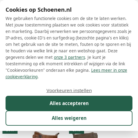
Schoenen.nl
Cookies op Schoenen.nl
We gebruiken functionele cookies om de site te laten werken.
Met jouw toestemming plaatsen we ook cookies voor statistiek
en marketing. Daarbij verwerken we persoonsgegevens zoals je
IP-adres, cookie-ID's en surfgedrag (bezochte pagina's en kliks)
om het gebruik van de site te meten, fouten op te sporen en bij
Wis filters
Alle filters
te houden via welke link je naar een webshop gaat. Deze
gegevens delen we met
onze 3 partners
. Je kunt je
Bruine MUSTANG dames laarzen
toestemming op elk moment intrekken of wijzigen via de link
"Cookievoorkeuren" onderaan elke pagina.
Lees meer in onze
Meer lezen
cookieverklaring
.
Cowboylaarzen
Veterlaarzen
Voorkeuren instellen
Alles accepteren
Maat
Merk
1
Kleur
1
Prijs
Materiaal
Alles weigeren
50 resultaten:
30%
37%