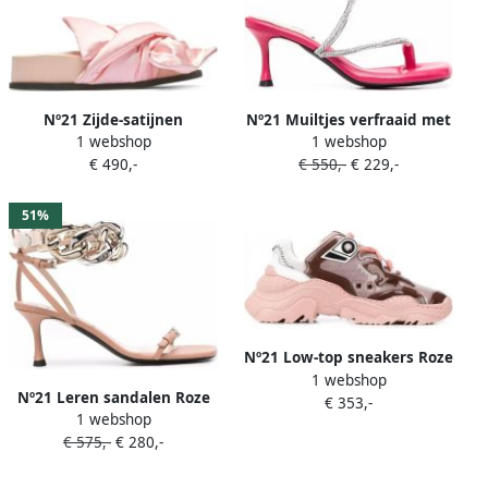
Nº21 Zijde-satijnen
Nº21 Muiltjes verfraaid met
1 webshop
1 webshop
sandalen met plateauzool
kristallen Roze
€ 490,-
€ 550,-
€ 229,-
en strik Roze
51%
Nº21 Low-top sneakers Roze
1 webshop
Nº21 Leren sandalen Roze
€ 353,-
1 webshop
€ 575,-
€ 280,-