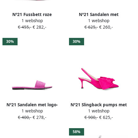
Nº21 Fussbett roze
Nº21 Sandalen met
1 webshop
1 webshop
sandalen
verfraaide hak Roze
€ 455,-
€ 282,-
€ 625,-
€ 260,-
30%
30%
Nº21 Sandalen met logo-
Nº21 Slingback pumps met
1 webshop
1 webshop
reliëf Roze
oversized strik Roze
€ 400,-
€ 278,-
€ 900,-
€ 625,-
58%