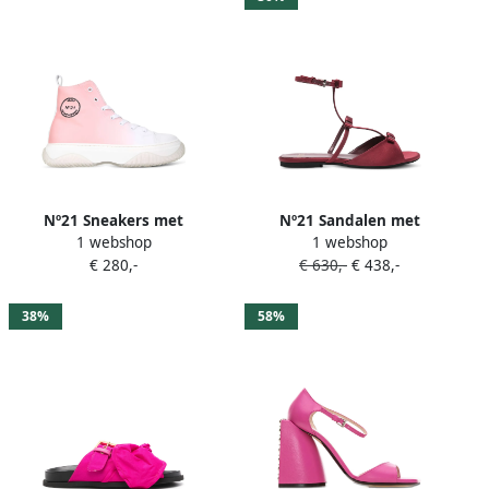
Nº21 Sneakers met
Nº21 Sandalen met
1 webshop
1 webshop
logopatch Roze
enkelbandje en strikdetail
€ 280,-
€ 630,-
€ 438,-
Roze
38%
58%