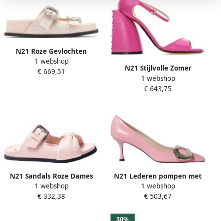
N21 Roze Gevlochten
1 webshop
Sandalen met Kristallen
N21 Stijlvolle Zomer
€ 669,51
Gespen Pink Dames
1 webshop
Sandalen Pink Dames
€ 643,75
N21 Sandals Roze Dames
N21 Lederen pompen met
1 webshop
1 webshop
extra grote gesp Roze
€ 332,38
€ 503,67
Dames
30%