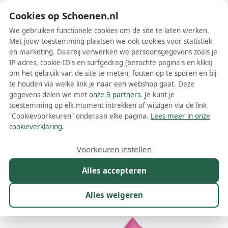
Schoenen.nl
Cookies op Schoenen.nl
We gebruiken functionele cookies om de site te laten werken.
Met jouw toestemming plaatsen we ook cookies voor statistiek
en marketing. Daarbij verwerken we persoonsgegevens zoals je
IP-adres, cookie-ID's en surfgedrag (bezochte pagina's en kliks)
om het gebruik van de site te meten, fouten op te sporen en bij
Wis filters
Alle filters
te houden via welke link je naar een webshop gaat. Deze
gegevens delen we met
onze 3 partners
. Je kunt je
Roze N21 damesschoenen
toestemming op elk moment intrekken of wijzigen via de link
"Cookievoorkeuren" onderaan elke pagina.
Lees meer in onze
Meer lezen
cookieverklaring
.
Muiltjes
Plateauzolen
Pumps
Sandalen
Slippers
Sne
Voorkeuren instellen
Alles accepteren
Maat
Merk
1
Kleur
1
Prijs
Materiaal
Alles weigeren
14 resultaten: