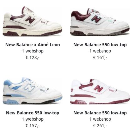
New Balance x Aimé Leon
New Balance 550 low-top
1 webshop
1 webshop
Dore 550 sneakers Wit
sneakers Wit
€ 128,-
€ 161,-
New Balance 550 low-top
New Balance 550 low-top
1 webshop
1 webshop
sneakers Zwart
sneakers Wit
€ 157,-
€ 261,-