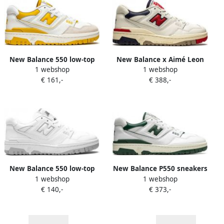
New Balance 550 low-top
New Balance x Aimé Leon
1 webshop
1 webshop
sneakers Wit
Dore 550 sneakers rubber
€ 161,-
€ 388,-
leer Stof 10.5 Wit
New Balance 550 low-top
New Balance P550 sneakers
1 webshop
1 webshop
sneakers Wit
Wit
€ 140,-
€ 373,-