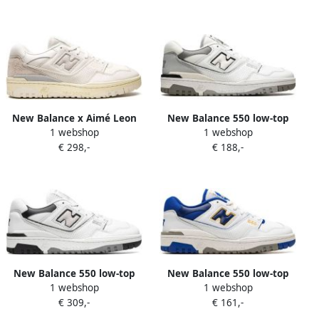
New Balance x Aimé Leon
New Balance 550 low-top
1 webshop
1 webshop
Dore 550 sneakers Wit
sneakers Wit
€ 298,-
€ 188,-
New Balance 550 low-top
New Balance 550 low-top
1 webshop
1 webshop
sneakers Wit
sneakers Wit
€ 309,-
€ 161,-