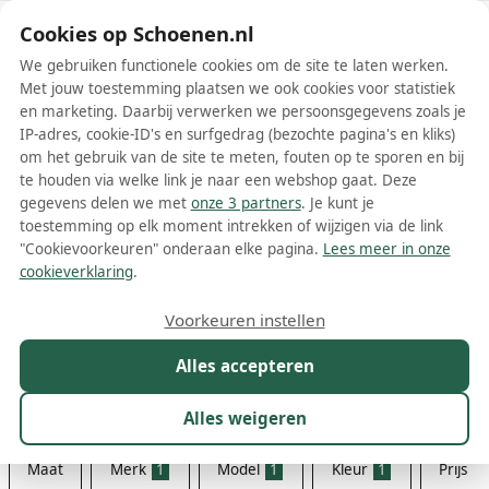
Schoenen.nl
Cookies op Schoenen.nl
We gebruiken functionele cookies om de site te laten werken.
Met jouw toestemming plaatsen we ook cookies voor statistiek
en marketing. Daarbij verwerken we persoonsgegevens zoals je
IP-adres, cookie-ID's en surfgedrag (bezochte pagina's en kliks)
om het gebruik van de site te meten, fouten op te sporen en bij
Wis filters
Alle filters
te houden via welke link je naar een webshop gaat. Deze
gegevens delen we met
onze 3 partners
. Je kunt je
Witte New Balance 550
toestemming op elk moment intrekken of wijzigen via de link
damesschoenen
"Cookievoorkeuren" onderaan elke pagina.
Lees meer in onze
cookieverklaring
.
Witte New Balance 550 damesschoenen zijn de perfecte mix van
stijl, comfort en functionaliteit. Dit tijdloze model van het populaire
Voorkeuren instellen
merk New Balance staat bekend om zijn retro-uitstraling en
Meer lezen
veelzijdigheid, waardoor het geschikt is voor zowel casual als
Alles accepteren
sportieve gelegenheden. De witte kleur van deze schoenen maakt
Sneakers
ze eenvoudig te combineren met verschillende outfits, terwijl de
Alles weigeren
kwaliteit en het comfort van New Balance ervoor zorgen dat je met
elke stap zelfverzekerd en comfortabel blijft.
Maat
Merk
1
Model
1
Kleur
1
Prijs