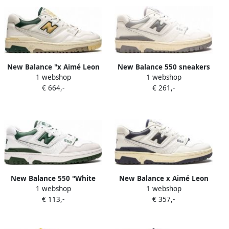
New Balance "x Aimé Leon
New Balance 550 sneakers
1 webshop
1 webshop
Dore 550 Natural Green
Wit
€ 664,-
€ 261,-
sneakers" Wit
New Balance 550 "White
New Balance x Aimé Leon
1 webshop
1 webshop
Team Forest Green"
Dore 550 sneakers rubber
€ 113,-
€ 357,-
sneakers Wit
leer Stof 10.5 Wit