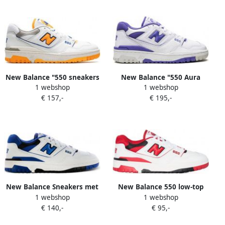
New Balance "550 sneakers
New Balance "550 Aura
1 webshop
1 webshop
Lakers Pack- Vibrant
Purple low-top sneakers "
€ 157,-
€ 195,-
Orange" Wit
Wit
New Balance Sneakers met
New Balance 550 low-top
1 webshop
1 webshop
logodetail Wit
sneakers Wit
€ 140,-
€ 95,-