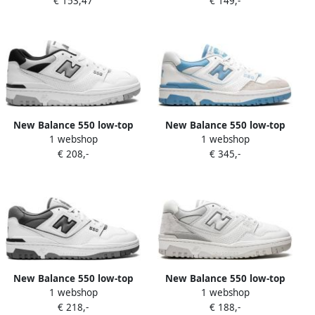
€ 153,47
€ 149,-
beschikbare maaten:44.5 45
New Balance 550 low-top
New Balance 550 low-top
1 webshop
1 webshop
sneakers Wit
sneakers Wit
€ 208,-
€ 345,-
New Balance 550 low-top
New Balance 550 low-top
1 webshop
1 webshop
sneakers Wit
sneakers Wit
€ 218,-
€ 188,-