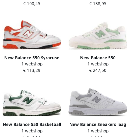
€ 190,45
€ 138,95
37 beschikbare maaten:36
37 38.5 39 40 35.5 37.5
New Balance 550 Syracuse
New Balance 550
1 webshop
1 webshop
Sneaker White Unisex
Reconnected Schoenen
€ 113,29
€ 247,50
White Leer
New Balance 550 Basketball
New Balance Sneakers laag
1 webshop
1 webshop
Schoenen white maat: 44.5
'550'