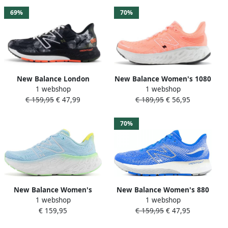
69%
70%
New Balance London
New Balance Women's 1080
1 webshop
1 webshop
Edition Women's 880 V13
V12 Running Shoes
€ 159,95
€ 47,99
€ 189,95
€ 56,95
Running Shoes
Hardloopschoenen
Hardloopschoenen
70%
New Balance Women's
New Balance Women's 880
1 webshop
1 webshop
More V4 Running Shoes
V12 Running Shoes
€ 159,95
€ 159,95
€ 47,95
Hardloopschoenen
Hardloopschoenen