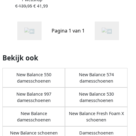
Fresh Foam X 880 V11
€ 139,95
€ 41,99
Running Shoes
Hardloopschoenen
Pagina 1 van 1
Bekijk ook
New Balance 550
New Balance 574
damesschoenen
damesschoenen
New Balance 997
New Balance 530
damesschoenen
damesschoenen
New Balance
New Balance Fresh Foam X
damesschoenen
schoenen
New Balance schoenen
Damesschoenen