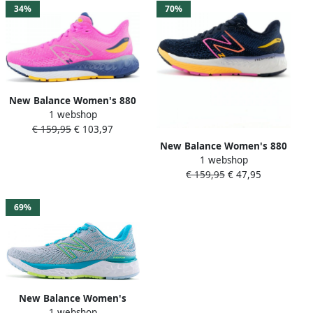
34%
70%
New Balance Women's 880
1 webshop
V12 Running Shoes
€ 159,95
€ 103,97
Hardloopschoenen
New Balance Women's 880
1 webshop
V12 Running Shoes
€ 159,95
€ 47,95
Hardloopschoenen
69%
New Balance Women's
1 webshop