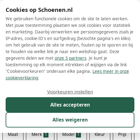
Schoenen.nl
Cookies op Schoenen.nl
We gebruiken functionele cookies om de site te laten werken.
Met jouw toestemming plaatsen we ook cookies voor statistiek
en marketing. Daarbij verwerken we persoonsgegevens zoals je
IP-adres, cookie-ID's en surfgedrag (bezochte pagina's en kliks)
om het gebruik van de site te meten, fouten op te sporen en bij
Wis filters
Alle filters
te houden via welke link je naar een webshop gaat. Deze
gegevens delen we met
onze 3 partners
. Je kunt je
New Balance Fresh Foam X
toestemming op elk moment intrekken of wijzigen via de link
damesschoenen
"Cookievoorkeuren" onderaan elke pagina.
Lees meer in onze
cookieverklaring
.
Als je op zoek bent naar een paar comfortabele en stijlvolle
sportschoenen, dan zijn de New Balance Fresh Foam X
Voorkeuren instellen
damesschoenen zeker het overwegen waard. Dit model van New
Meer lezen
Balance is speciaal ontworpen voor dames en is uitgerust met de
Alles accepteren
innovatieve Fresh Foam X-technologie. Deze technologie zorgt voor
Sneakers
uitstekende demping en ondersteuning tijdens het sporten,
Alles weigeren
waardoor je voeten altijd comfortabel blijven aanvoelen.
Maat
Merk
1
Model
1
Kleur
Prijs