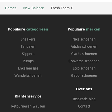
Dames
New Balance
Fresh Foam X
Populaire
categorieën
Populaire
merken
Sneakers
Nike schoenen
Sandalen
Adidas schoenen
Slippers
Clarks schoenen
Pumps
Converse schoenen
Enkellaarsjes
Ecco schoenen
Wandelschoenen
Gabor schoenen
Over ons
Klantenservice
Inspiratie blog
Retourneren & ruilen
Contact