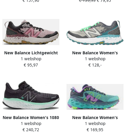
€ 157,90
€ 159,95
€ 79,95
Trailschoenen
Hardloopschoenen
New Balance Lichtgewicht
New Balance Women's
1 webshop
1 webshop
ademende platte schoenen
Hierro V7 Trail Shoes
€ 95,97
€ 128,-
met Vibram zool Pink
Trailschoenen
Dames
New Balance Women's 1080
New Balance Women's
1 webshop
1 webshop
V12 Running Shoes
More Trail V2 Running
€ 240,72
€ 169,95
Hardloopschoenen
Shoes Trailschoenen