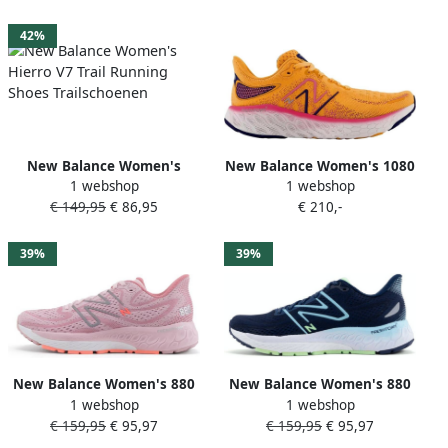
42%
New Balance Women's
New Balance Women's 1080
1 webshop
1 webshop
Hierro V7 Trail Running
V12 Running Shoes
€ 149,95
€ 86,95
€ 210,-
Shoes Trailschoenen
Hardloopschoenen
39%
39%
New Balance Women's 880
New Balance Women's 880
1 webshop
1 webshop
V13 Running Shoes
V13 Running Shoes
€ 159,95
€ 95,97
€ 159,95
€ 95,97
Hardloopschoenen
Hardloopschoenen