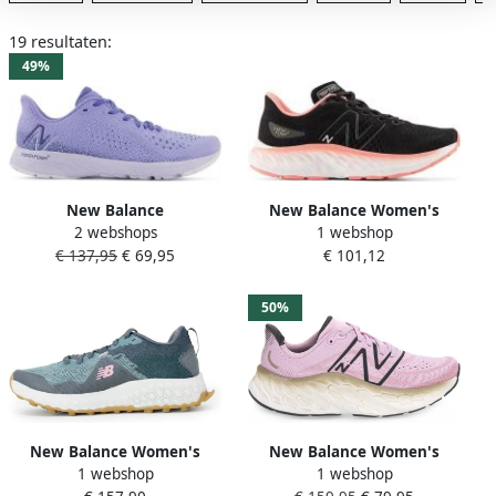
19 resultaten:
49%
New Balance
New Balance Women's
2 webshops
1 webshop
Hardloopschoenen
Fresh Foam X Evoz V3
€ 137,95
€ 69,95
€ 101,12
Chaussures de running
Hardloopschoenen zwart
Tempo V2 mousse
50%
New Balance Women's
New Balance Women's
1 webshop
1 webshop
Hierro V7 Trail Shoes
More V4 Running Shoes