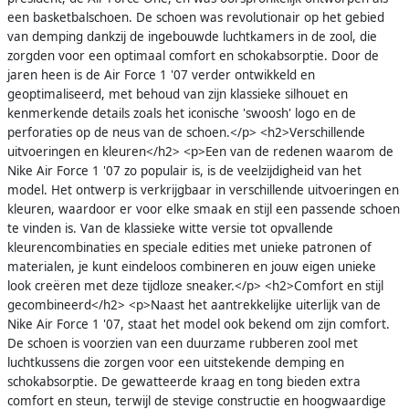
een basketbalschoen. De schoen was revolutionair op het gebied
van demping dankzij de ingebouwde luchtkamers in de zool, die
zorgden voor een optimaal comfort en schokabsorptie. Door de
jaren heen is de Air Force 1 '07 verder ontwikkeld en
geoptimaliseerd, met behoud van zijn klassieke silhouet en
kenmerkende details zoals het iconische 'swoosh' logo en de
perforaties op de neus van de schoen.</p> <h2>Verschillende
uitvoeringen en kleuren</h2> <p>Een van de redenen waarom de
Nike Air Force 1 '07 zo populair is, is de veelzijdigheid van het
model. Het ontwerp is verkrijgbaar in verschillende uitvoeringen en
kleuren, waardoor er voor elke smaak en stijl een passende schoen
te vinden is. Van de klassieke witte versie tot opvallende
kleurencombinaties en speciale edities met unieke patronen of
materialen, je kunt eindeloos combineren en jouw eigen unieke
look creëren met deze tijdloze sneaker.</p> <h2>Comfort en stijl
gecombineerd</h2> <p>Naast het aantrekkelijke uiterlijk van de
Nike Air Force 1 '07, staat het model ook bekend om zijn comfort.
De schoen is voorzien van een duurzame rubberen zool met
luchtkussens die zorgen voor een uitstekende demping en
schokabsorptie. De gewatteerde kraag en tong bieden extra
comfort en steun, terwijl de stevige constructie en hoogwaardige