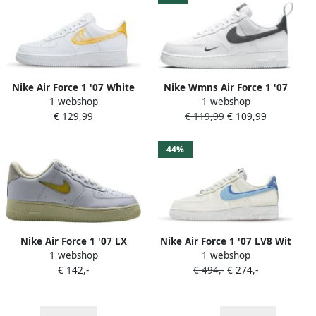
Nike Air Force 1 '07 White
Nike Wmns Air Force 1 '07
1 webshop
1 webshop
Solar Flare Schoenmaat 40 1
Lv8 Ut Basketball Schoenen
€ 129,99
€ 119,99
€ 109,99
2 Sneakers DX2646 100
white metallic dark grey
maat: 38 beschikbare
maaten:38
44%
Nike Air Force 1 '07 LX
Nike Air Force 1 '07 LV8 Wit
1 webshop
1 webshop
(Jewel Pale Vanilla)
€ 142,-
€ 494,-
€ 274,-
Sneakers Unisex