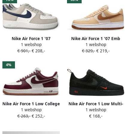
36.5
Nike Air Force 1 '07
Nike Air Force 1 '07 Emb
1 webshop
1 webshop
Basketball Schoenen light
Basketball Schoenen pearl
€ 901,-
€ 208,-
€ 329,-
€ 219,-
smoke grey midnight navy
white ale brown sesame
white maat: 47.5
white maat: 44 beschikbare
beschikbare maaten:41 42
maaten:44
4%
44.5 45 46 47.5
Nike Air Force 1 Low College
Nike Air Force 1 Low Multi-
1 webshop
1 webshop
Pack Night Maroon DQ7659-
Swoosh Black Crimson )
€ 263,-
€ 252,-
€ 168,-
102 Sneakers Heren