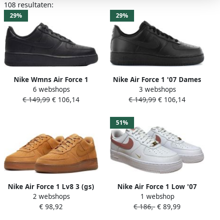
108 resultaten:
29%
29%
Nike Wmns Air Force 1
Nike Air Force 1 '07 Dames
6 webshops
3 webshops
Basketball Schoenen black
Shoe Black Black- Dames
€ 149,99
€ 106,14
€ 149,99
€ 106,14
black black maat: 40.5
Black Black
beschikbare maaten:37.5
38.5 39 40.5 36.5 41
51%
Nike Air Force 1 Lv8 3 (gs)
Nike Air Force 1 Low '07
2 webshops
1 webshop
Basketball Schoenen wheat
Rust Pink Dames Sneakers
€ 98,92
€ 186,-
€ 89,99
wheat gum light brown
Wit Roze Limited Edition
maat: 40 beschikbare