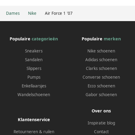
Dames
Nike
Air Force 1 '07
Populaire
categorieën
Populaire
merken
Sneakers
Nike schoenen
Sandalen
Adidas schoenen
Slippers
Clarks schoenen
Pumps
Converse schoenen
Enkellaarsjes
Ecco schoenen
Wandelschoenen
Gabor schoenen
Over ons
Klantenservice
Inspiratie blog
Retourneren & ruilen
Contact