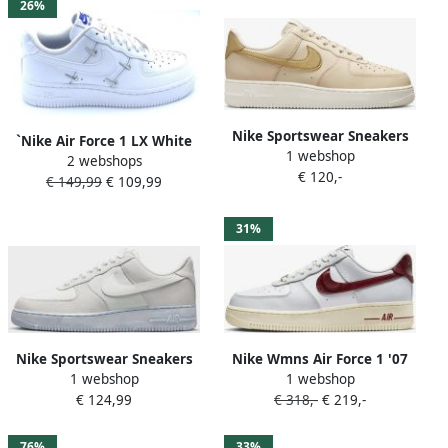
26%
Nike Sportswear Sneakers
`Nike Air Force 1 LX White
1 webshop
laag 'AIR FORCE 1 07 ESS
2 webshops
Metallic Swooshes Sneakers
€ 120,-
TRND'
€ 149,99
€ 109,99
Unisex Wit
31%
Nike Sportswear Sneakers
Nike Wmns Air Force 1 '07
1 webshop
1 webshop
laag 'Nike Air Force 1 '07
Se Basketball Schoenen
€ 124,99
€ 318,-
€ 219,-
LV8 EMB'
photon dust team red
summit white muslin maat:
38 beschikbare maaten:38
76%
33%