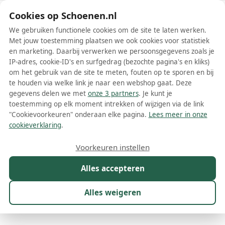
Schoenen.nl
Cookies op Schoenen.nl
We gebruiken functionele cookies om de site te laten werken.
Met jouw toestemming plaatsen we ook cookies voor statistiek
en marketing. Daarbij verwerken we persoonsgegevens zoals je
IP-adres, cookie-ID's en surfgedrag (bezochte pagina's en kliks)
om het gebruik van de site te meten, fouten op te sporen en bij
Wis filters
Alle filters
te houden via welke link je naar een webshop gaat. Deze
gegevens delen we met
onze 3 partners
. Je kunt je
Nike Air Force 1 '07 damesschoenen
toestemming op elk moment intrekken of wijzigen via de link
"Cookievoorkeuren" onderaan elke pagina.
Lees meer in onze
De Nike Air Force 1 '07 damesschoenen zijn al jarenlang een
cookieverklaring
.
iconische keuze voor sneakerliefhebbers over de hele wereld. Dit
model, geïnspireerd op de originele Air Force 1 die in 1982 werd
Meer lezen
Voorkeuren instellen
geïntroduceerd, combineert de klassieke stijl met moderne
technologieën en materialen voor een tijdloos en comfortabel
Alles accepteren
Sandalen
Sneakers
design.
Alles weigeren
Maat
Merk
1
Model
1
Kleur
Prijs