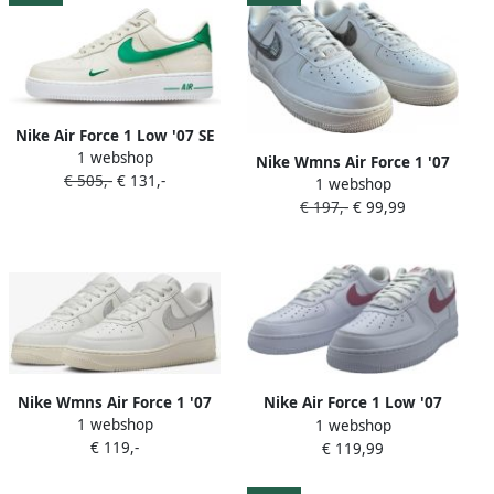
Nike Air Force 1 Low '07 SE
1 webshop
40th Anniversary Edition
Nike Wmns Air Force 1 '07
€ 505,-
€ 131,-
Sail Malachite ( 's)
1 webshop
Phantom Lt Iron Ore-Lt Iron
€ 197,-
€ 99,99
Ore
Nike Wmns Air Force 1 '07
Nike Air Force 1 Low '07
1 webshop
1 webshop
Basketball Schoenen
White Desert Berry
€ 119,-
€ 119,99
summit white metallic
Sneakers Unisex DOOS
silver sail white maat: 37.5
ZONDER DEKSEL