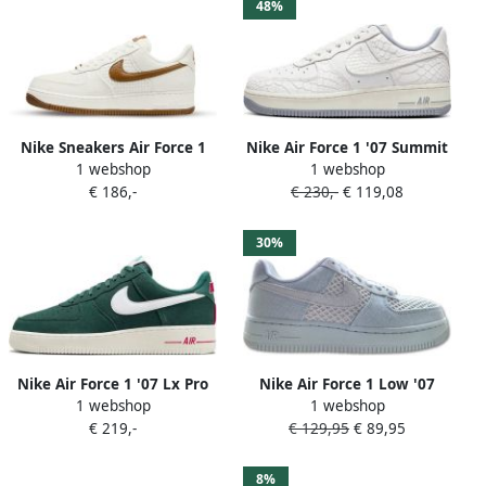
beschikbare maaten:37.5
48%
Nike Sneakers Air Force 1
Nike Air Force 1 '07 Summit
1 webshop
1 webshop
Limited Edition SNKRS Day
White Summit White Sail
€ 186,-
€ 230,-
€ 119,08
Wolf Grey Schoenmaat 40 1
2 Sneakers DX2678 100
30%
Nike Air Force 1 '07 Lx Pro
Nike Air Force 1 Low '07
1 webshop
1 webshop
Green White Sail Gym Red
Light Silver Denim Mesh
€ 219,-
€ 129,95
€ 89,95
Schoenmaat 44 1 2 Sneakers
Sneakers Doos Zonder
DH7435 300
Deksel
8%