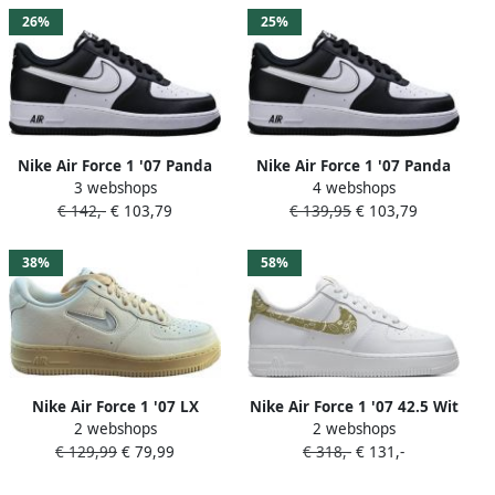
maaten:36.5 37.5 38.5 39 40
26%
25%
Nike Air Force 1 '07 Panda
Nike Air Force 1 '07 Panda
3 webshops
4 webshops
Limited Edition Kleur als op
Limited Edition Kleur als op
€ 142,-
€ 103,79
€ 139,95
€ 103,79
foto Schoenen
foto Schoenen
38%
58%
Nike Air Force 1 '07 LX
Nike Air Force 1 '07 42.5 Wit
2 webshops
2 webshops
'Coconut Milk Lemon Wash'
Barley
€ 129,99
€ 79,99
€ 318,-
€ 131,-
( 's) DO9456-100 beige lage
sneakers