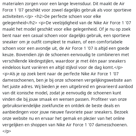
materialen zorgen voor een lange levensduur. Dit maakt de Air
Force 1 '07 geschikt voor zowel dagelijks gebruik als voor sportieve
activiteiten.</p> <h2>De perfecte schoen voor elke
gelegenheid</h2> <p>De veelzijdigheid van de Nike Air Force 1 '07
maakt het model geschikt voor elke gelegenheid. Of je nu op zoek
bent naar een casual schoen voor dagelijks gebruik, een sportieve
sneaker om je outfit compleet te maken, of een comfortabele
schoen voor een avondje uit, de Air Force 1 '07 is altijd een goede
keuze. Bovendien zijn de schoenen eenvoudig te combineren met
verschillende kledingstijlen, waardoor je met één paar sneakers
eindeloos kunt variëren en altijd stijlvol voor de dag komt.</p>
<p>Als je op zoek bent naar de perfecte Nike Air Force 1 '07
damesschoenen, ben je bij onze schoenen vergelijkingswebsite aan
het juiste adres. Wij bieden je een uitgebreid en gevarieerd aanbod
van dit iconische model, zodat je eenvoudig de schoenen kunt
vinden die bij jouw smaak en wensen passen. Profiteer van onze
gebruiksvriendelijke zoekfunctie en ontdek de beste deals en
aanbiedingen voor jouw nieuwe favoriete paar sneakers. Bezoek
onze website nu en ervaar het gemak en plezier van het online
vergelijken en shoppen van Nike Air Force 1 '07 damesschoenen.
</p>