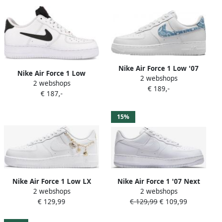
Nike Air Force 1 Low '07
Nike Air Force 1 Low
2 webshops
Essential White Worn Blue
2 webshops
Carabiner Swoosh Red
€ 189,-
Paisley (W) DH4406-100
€ 187,-
Sneakers Limited Edition
Sneakers Dames
15%
Nike Air Force 1 Low LX
Nike Air Force 1 '07 Next
2 webshops
2 webshops
White Pendant DD1525-100
Nature Damesschoenen
€ 129,99
€ 129,99
€ 109,99
Sneakers Dames
White Black Metallic Silver
White Dames