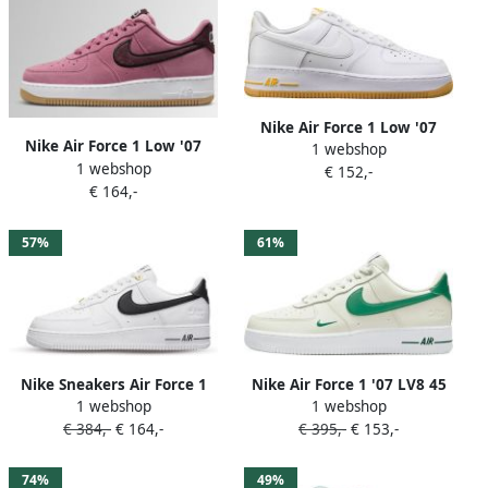
Nike Air Force 1 Low '07
Nike Air Force 1 Low '07
1 webshop
White University Gold Gum
1 webshop
Special Edition Desert Berry
€ 152,-
DZ4512-100 WIT Schoenen
€ 164,-
Suede Sneakers Dames
Doos Zonder Deksel
57%
61%
Nike Sneakers Air Force 1
Nike Air Force 1 '07 LV8 45
1 webshop
1 webshop
Limited Edition 40th
Sail Wit Metallic Gold
€ 384,-
€ 164,-
€ 395,-
€ 153,-
Anniversary Air Force 1
Malachite
74%
49%