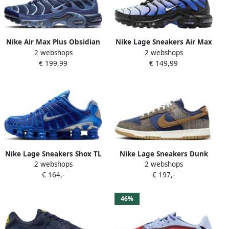
Nike Air Max Plus Obsidian
Nike Lage Sneakers Air Max
2 webshops
2 webshops
Aluminum
Plus TN Black Sapphire
€ 199,99
€ 149,99
Nike Lage Sneakers Shox TL
Nike Lage Sneakers Dunk
2 webshops
2 webshops
Low Premium Tweed
€ 164,-
€ 197,-
Corduroy
46%