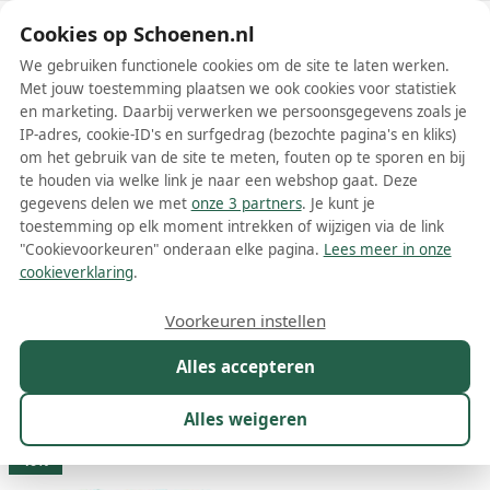
Schoenen.nl
Cookies op Schoenen.nl
We gebruiken functionele cookies om de site te laten werken.
Met jouw toestemming plaatsen we ook cookies voor statistiek
en marketing. Daarbij verwerken we persoonsgegevens zoals je
IP-adres, cookie-ID's en surfgedrag (bezochte pagina's en kliks)
om het gebruik van de site te meten, fouten op te sporen en bij
Wis filters
Alle filters
te houden via welke link je naar een webshop gaat. Deze
gegevens delen we met
onze 3 partners
. Je kunt je
Blauwe Nike damesschoenen
toestemming op elk moment intrekken of wijzigen via de link
"Cookievoorkeuren" onderaan elke pagina.
Lees meer in onze
Meer lezen
cookieverklaring
.
Instappers
Laarzen
Muiltjes
Plateauzolen
Sandalen
Voorkeuren instellen
Alles accepteren
Maat
Merk
1
Model
Kleur
1
Prijs
Alles weigeren
683 resultaten:
46%