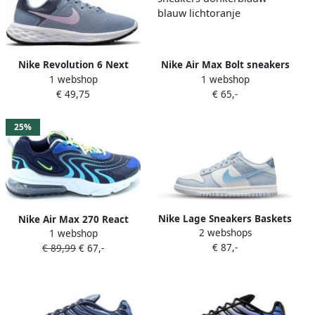
Nike Revolution 6 Next
Nike Air Max Bolt sneakers
1 webshop
1 webshop
Nature Hardloopschoenen
donkerblauw blauw
€ 49,75
€ 65,-
voor dames(straat) Grijs
lichtoranje
25%
Nike Lage Sneakers Baskets
Nike Air Max 270 React
2 webshops
Dunk Low Next Nature
1 webshop
sneakers blauw aqua geel
€ 87,-
réfléchissantes
€ 89,99
€ 67,-