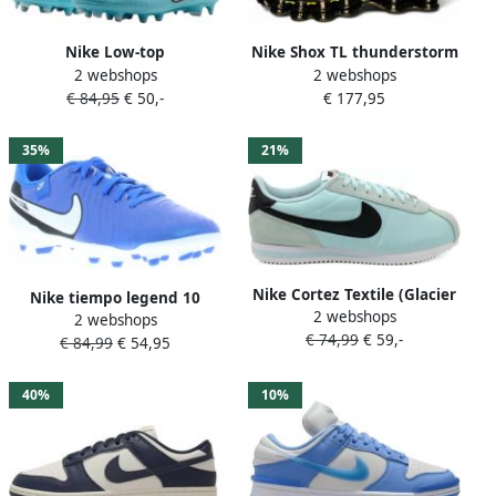
Nike Low-top
Nike Shox TL thunderstorm
2 webshops
2 webshops
voetbalschoenen (meerdere
volt black Running in blauw
€ 84,95
€ 50,-
€ 177,95
ondergronden) Tiempo
formaten: 43
Legend 10 Academy Copa-
Copa
35%
21%
Nike Cortez Textile (Glacier
Nike tiempo legend 10
2 webshops
Blue) Sneakers Unisex
2 webshops
academy multi Voetbal
€ 74,99
€ 59,-
€ 84,99
€ 54,95
schoen firm ground Blauw
40%
10%