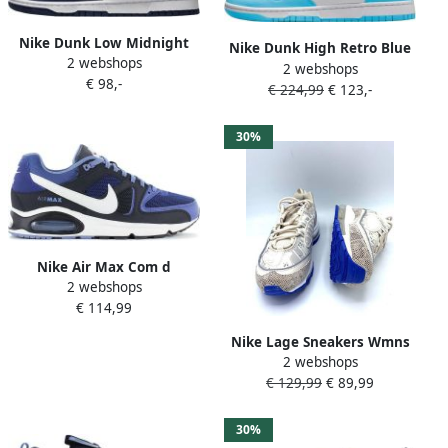
Nike Dunk Low Midnight
Nike Dunk High Retro Blue
2 webshops
Navy Summit White White
2 webshops
Chill DD1399-401 BLAUW
€ 98,-
Light Smoke Grey- Midnight
€ 224,99
€ 123,-
Schoenen
Navy Summit White White
Light Smoke Grey
30%
Nike Air Max Com d
2 webshops
Sneakers Schoenen
€ 114,99
Sportschoenen Blauw
629993
Nike Lage Sneakers Wmns
2 webshops
Air Max 98 Premium
€ 129,99
€ 89,99
Snakeskin Camo
30%