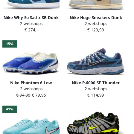
Nike Why So Sad x SB Dunk
Nike Hoge Sneakers Dunk
2 webshops
2 webshops
Low Pro Coastal Blue
High Retro
€ 274,-
€ 129,99
15%
Nike Phantom 6 Low
Nike P-6000 SE Thunder
2 webshops
2 webshops
Academy FG MG
Blue- Thunder Blue
€ 94,95
€ 79,95
€ 114,99
Voetbalschoenen
41%