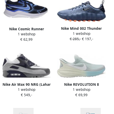
Nike Mind 002 Thunder
Nike Cosmic Runner
1 webshop
Blue Chrome
1 webshop
Midnight Navy
€ 285,-
€ 197,-
€ 62,99
Sportschoenen
Nike Air Max 90 NRG (Lahar
Nike REVOLUTION 8
1 webshop
1 webshop
Escape) Blue
EASYON
€ 549,-
€ 69,99