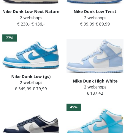
Nike Dunk Low Next Nature
Nike Dunk Low Twist
2 webshops
2 webshops
Gebroken Wit Donkerblauw
Dames Sneakers Blauw Wit
€ 230,-
€ 136,-
€ 99,99
€ 89,99
Sneakers Dames Doos
Zonder Deksel
77%
Nike Dunk Low (gs)
Nike Dunk High White
2 webshops
Basketball Schoenen white
2 webshops
Aluminum DD1869
€ 349,99
€ 79,99
university blue white maat:
€ 137,42
40 beschikbare maaten:36.5
37.5 38.5 39 40
45%