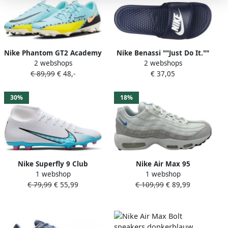
Nike Phantom GT2 Academy
Nike Benassi ""Just Do It.""
2 webshops
2 webshops
Gras Kunstgras
Sandal Slippers Unisex Navy
€ 89,99
€ 48,-
€ 37,05
Voetbalschoenen (MG)
Blauw Zwart Geel
30%
18%
Nike Superfly 9 Club
Nike Air Max 95
1 webshop
1 webshop
Voetbalschoen met sok Wit
Damesschoenen Summit
€ 79,99
€ 55,99
€ 109,99
€ 89,99
Blauw Limited edition Doos
White Mantra Orange Black
zonder deksel
University Blue Dames