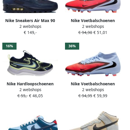
Nike Sneakers Air Max 90
Nike Voetbalschoenen
2 webshops
2 webshops
Michigan Obsidian
(meerdere ondergronden)
€ 149,-
€ 94,90
€ 51,01
Lightning
Phantom 6 Low Academy
Blauw- Blauw
16%
36%
Nike Hardloopschoenen
Nike Voetbalschoenen
2 webshops
2 webshops
Chaussures de running
(meerdere ondergronden)
€ 55,-
€ 46,05
€ 94,95
€ 59,99
cosmic runner bleu
Phantom 6 High Academy
Blauw- Blauw