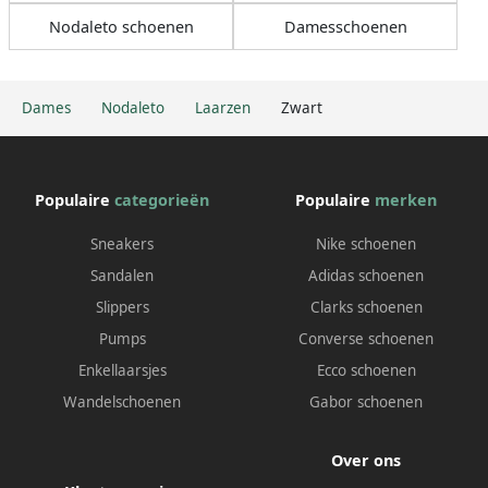
Nodaleto schoenen
Damesschoenen
Dames
Nodaleto
Laarzen
Zwart
Populaire
categorieën
Populaire
merken
Sneakers
Nike schoenen
Sandalen
Adidas schoenen
Slippers
Clarks schoenen
Pumps
Converse schoenen
Enkellaarsjes
Ecco schoenen
Wandelschoenen
Gabor schoenen
Over ons