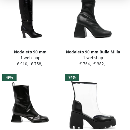
Nodaleto 90 mm
Nodaleto 90 mm Bulla Milla
1 webshop
1 webshop
knielaarzen met
laarzen Zwart
€ 910,-
€ 758,-
€ 764,-
€ 382,-
gespbandje Zwart
49%
74%