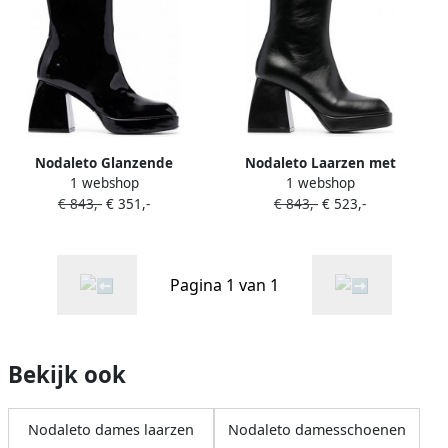
Nodaleto Glanzende
Nodaleto Laarzen met
1 webshop
1 webshop
enkellaarzen Zwart
blokhak Zwart
€ 843,-
€ 351,-
€ 843,-
€ 523,-
Pagina 1 van 1
Bekijk ook
Nodaleto dames laarzen
Nodaleto damesschoenen