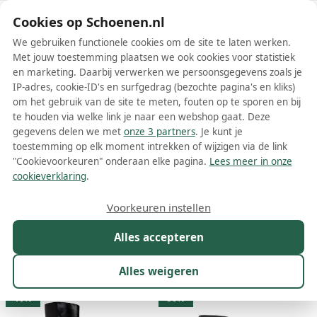
Schoenen.nl
Cookies op Schoenen.nl
We gebruiken functionele cookies om de site te laten werken.
Met jouw toestemming plaatsen we ook cookies voor statistiek
en marketing. Daarbij verwerken we persoonsgegevens zoals je
IP-adres, cookie-ID's en surfgedrag (bezochte pagina's en kliks)
om het gebruik van de site te meten, fouten op te sporen en bij
Wis filters
Alle filters
te houden via welke link je naar een webshop gaat. Deze
gegevens delen we met
onze 3 partners
. Je kunt je
Zwarte Nodaleto dames laarzen
toestemming op elk moment intrekken of wijzigen via de link
"Cookievoorkeuren" onderaan elke pagina.
Lees meer in onze
Meer lezen
cookieverklaring
.
Overknee laarzen
Voorkeuren instellen
Alles accepteren
Maat
Merk
1
Kleur
1
Prijs
Materiaal
Alles weigeren
8 resultaten:
16%
50%