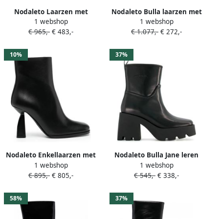
Nodaleto Laarzen met
Nodaleto Bulla laarzen met
1 webshop
1 webshop
ritsdetail Zwart
leren afwerking Zwart
€ 965,-
€ 483,-
€ 1.077,-
€ 272,-
10%
37%
Nodaleto Enkellaarzen met
Nodaleto Bulla Jane leren
1 webshop
1 webshop
bewerkte hak Zwart
laarzen Zwart
€ 895,-
€ 805,-
€ 545,-
€ 338,-
58%
37%