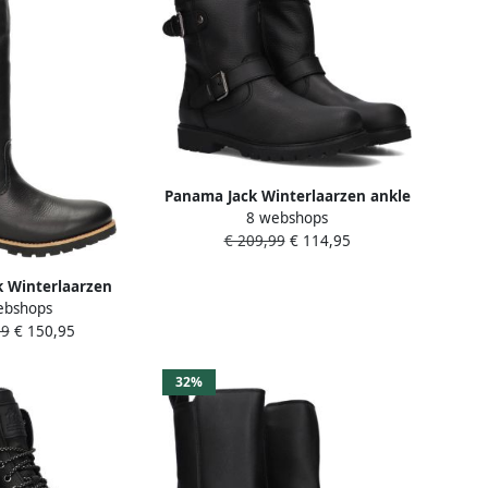
Panama Jack Winterlaarzen ankle
8 webshops
boot warm lining with logo
€ 209,99
€ 114,95
embossing on the heel
 Winterlaarzen
ebshops
 long shaft boots
99
€ 150,95
e with lambswool
ining
32%