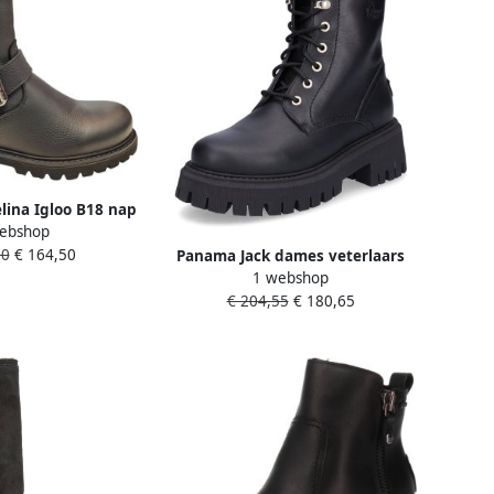
lina Igloo B18 nap
ebshop
es Laarzen Zwart
50
€ 164,50
Panama Jack dames veterlaars
1 webshop
zwart
€ 204,55
€ 180,65