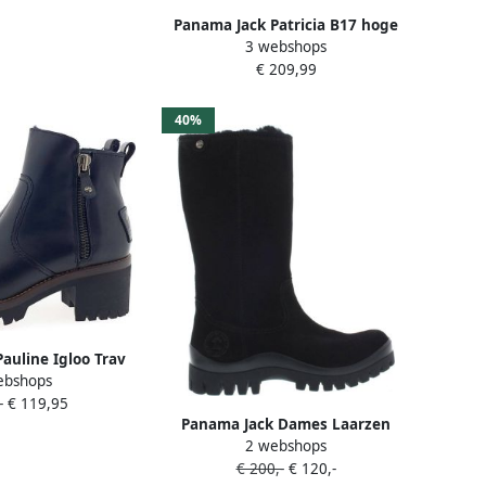
Panama Jack Patricia B17 hoge
3 webshops
laarzen zwart Leer Dames
€ 209,99
40%
auline Igloo Trav
ebshops
Negro Black
-
€ 119,95
Panama Jack Dames Laarzen
2 webshops
Hanoi B1 Velour Black Zwart
€ 200,-
€ 120,-