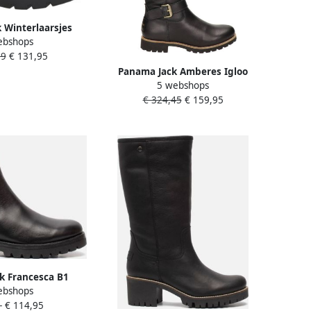
 Winterlaarsjes
ebshops
ankleboots
99
€ 131,95
n profielzool met
Panama Jack Amberes Igloo
rekloop
5 webshops
Travelling B1 Dameslaarzen
€ 324,45
€ 159,95
zwart
k Francesca B1
ebshops
 zwart Leer Dames
-
€ 114,95