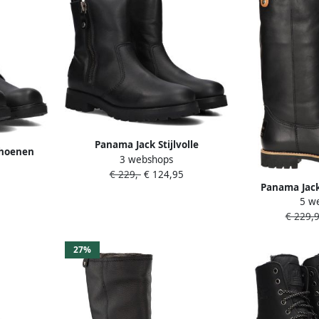
Panama Jack Stijlvolle
choenen
3 webshops
winterlaarzen met warme
nkellaars
€ 229,-
€ 124,95
voering Black Dames
voering
Panama Jack
5 w
Bambina Igloo
€ 229,
profile sol
l
27%