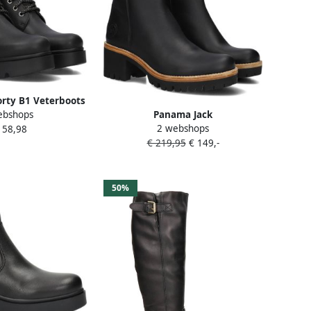
rty B1 Veterboots
Panama Jack
ebshops
eters Dames Zwart
2 webshops
POLET~B1~~~~~~~~~~~~~~~~~~~~~~
158,98
€ 219,95
€ 149,-
SnowbootsGevoerde
laarzenDames laarzen Zwart
50%