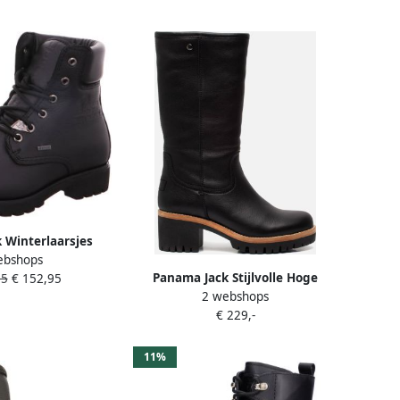
 Winterlaarsjes
ebshops
r boots lace-up
Panama Jack Stijlvolle Hoge
95
€ 152,95
ore-tex side logo
2 webshops
Laarzen voor Black
ossing
€ 229,-
11%