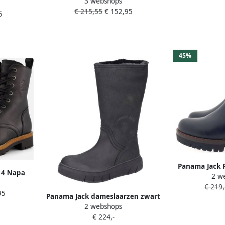
3 webshops
B3 Dames Enkellaarzen Zwart
€ 215,55
€ 152,95
5
45%
Panama Jack P
14 Napa
2 w
B2 Napa 
n Zwart
€ 219,
95
Panama Jack dameslaarzen zwart
2 webshops
€ 224,-