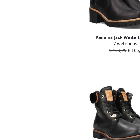
Panama Jack Winterl
7 webshops
laarzen profielzool
€ 189,99
€ 165,
voering ritssluitin
aantreklus