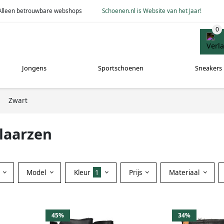
Alleen betrouwbare webshops
Schoenen.nl is Website van het Jaar!
Jongens
Sportschoenen
Sneakers
Zwart
laarzen
Model
Kleur
1
Prijs
Materiaal
45%
34%