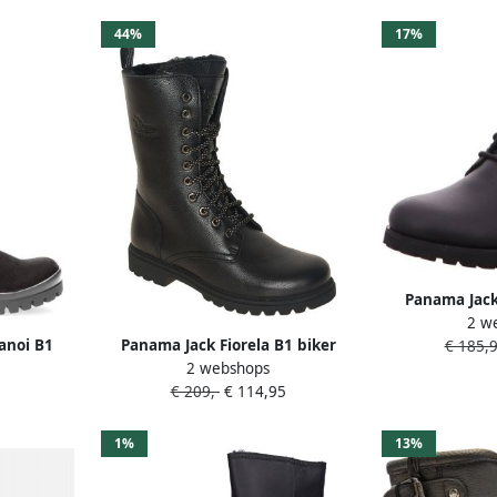
44%
17%
Panama Jack
2 w
Panama winte
anoi B1
Panama Jack Fiorela B1 biker
€ 185,
boots with g
2 webshops
bootsnapa negro black
emb
€ 209,-
€ 114,95
1%
13%