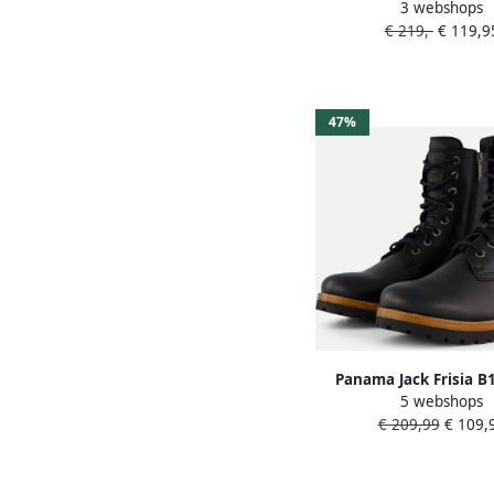
3 webshops
Negro Black
€ 219,-
€ 119,9
47%
Panama Jack Frisia B
5 webshops
Black Dames Laarze
€ 209,99
€ 109,