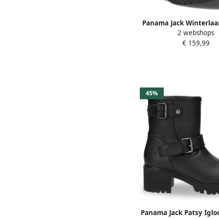
Panama Jack Winterlaar
2 webshops
up boots ankle boots 
€ 159,99
embossing
45%
Panama Jack Patsy Iglo