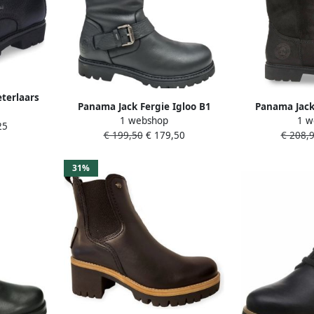
terlaars
Panama Jack Fergie Igloo B1
Panama Jack
1 webshop
1 w
Napa Grass Neg Dames Laarzen
Bambina B1
25
€ 199,50
€ 179,50
€ 208,
Zwart
Warm
31%