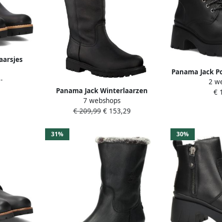
aarsjes
 warme
Panama Jack Po
-
gen met
2 w
Laarzen Met V
Panama Jack Winterlaarzen
€ 
7 webshops
Bambina laarzen profielzool in
€ 209,99
€ 153,29
klassieke uitstraling
31%
30%