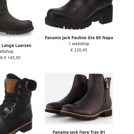
Panama Jack Pauline Gtx B5 Napa
1 webshop
Enkellaars voor dames Zwart
 Lange Laarzen
€ 220,45
ebshop
40 Zwart Suède
98
€ 145,95
 Gevoerd
Panama Jack Fiore Trav B1