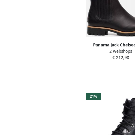
Panama Jack Chelse
2 webshops
Brigitte Igloo met bi
€ 212,90
van lamsvach
21%