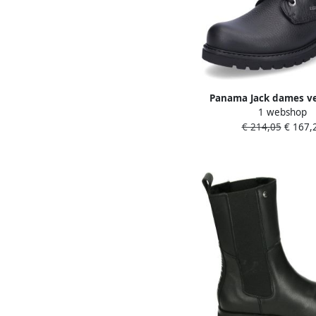
Panama Jack dames ve
1 webshop
zwart
€ 214,05
€ 167,