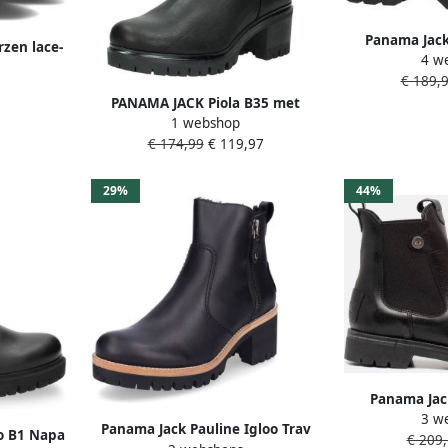
Panama Jack
zen lace-
4 w
PHUKET 
with logo
€ 189,
winterlaarze
PANAMA JACK Piola B35 met
aant
1 webshop
warme voering Zwart Leer Bont
€ 174,99
€ 119,97
Dames
29%
44%
Panama Jac
3 w
Chelsea boots
Panama Jack Pauline Igloo Trav
o B1 Napa
€ 209,