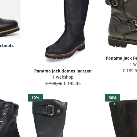
a-boots
nnenkant
Panama Jack Fe
t
1 w
gra Black Dam
€ 189,
Panama Jack dames laarzen
1 webshop
zwart
€ 198,36
€ 195,36
10%
30%