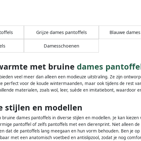
offels
Grijze dames pantoffels
Blauwe dames 
els
Damesschoenen
warmte met bruine
dames pantoffe
bieden veel meer dan alleen een modieuze uitstraling. Ze zijn ontwo
ze perfect voor de koude wintermaanden, maar ook tijdens de rest van 
chillende materialen, zoals wol, leer, suède en imitatiebont, waardoor e
e stijlen en modellen
 bruine dames pantoffels in diverse stijlen en modellen. Je kan kiezen
ormige pantoffel of zelfs pantoffels met een dierenprint. Niet alleen d
en dat de pantoffels lang meegaan en hun vorm behouden. Ben je op z
gbaar met een anatomisch voetbed en antislipzool, zodat je nog comfor