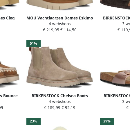
es Clog
MOU Vachtlaarzen Dames Eskimo
BIRKENSTOCK 
4 webshops
3 w
at: 40
Bounce Sneaker Maat: 37
Maat: 43 Mate
€ 219,95
€ 114,50
€ 119,
r: Cognac
Materiaal: Suède Kleur: Cognac
B
51%
s Bounce
BIRKENSTOCK Chelsea Boots
BIRKENSTOCK
4 webshops
3 w
al: Suède
Dames Highwood Slip On Mid W
Madrid Maat: 4
99
€ 189,99
€ 92,19
€
Maat: 41 Materiaal: Suède Kleur:
Kleu
Taupe
23%
29%