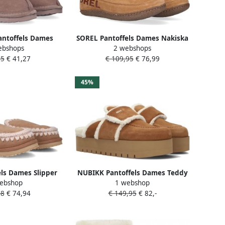
ntoffels Dames
SOREL Pantoffels Dames Nakiska
ebshops
2 webshops
: 38 Materiaal:
Bootie Maat: 36 Materiaal: Textiel
95
€ 41,27
€ 109,95
€ 76,99
leur: Taupe
Kleur: Cognac
45%
ls Dames Slipper
NUBIKK Pantoffels Dames Teddy
ebshop
1 webshop
 Stitch Maat: 38
Chunky Fur Maat: 39 Materiaal:
98
€ 74,94
€ 149,95
€ 82,-
uède Kleur: Bruin
Suède Kleur: Cognac