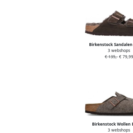
Birkenstock Sandalen
3 webshops
Shearling Lined Suede 
€ 135,-
€ 79,9
Sandals in bru
Birkenstock Wollen 
3 webshops
Klompen Smalle Pasvo