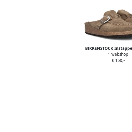
BIRKENSTOCK Instapp
1 webshop
Buckley Dames Maa
€ 150,-
Materiaal: Suède Kleu