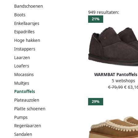
Bandschoenen
949 resultaten:
Boots
21%
Enkellaarsjes
Espadrilles
Hoge hakken
Instappers
Laarzen
Loafers
WARMBAT Pantoffels
Mocassins
5 webshops
Maat: 40 Materiaal: Su
Muiltjes
€ 79,99
€ 63,1
Bruin
Pantoffels
Plateauzolen
29%
Platte schoenen
Pumps
Regenlaarzen
Sandalen