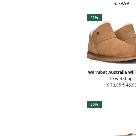
€ 79,99
Unisex
41%
Warmbat Australia Wil
10 webshops
pantoffels cognac ki
€ 79,95
€ 46,9
Jongens Meisjes Su
30%