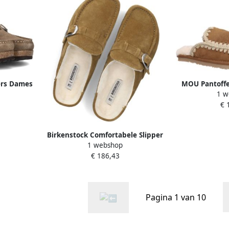
ers Dames
MOU Pantoffe
1 w
t: 35
Full Eskimo
€ 
r: Taupe
Materiaal: Su
Birkenstock Comfortabele Slipper
1 webshop
voor Dagelijks Gebruik Brown
€ 186,43
Dames
Pagina 1 van 10