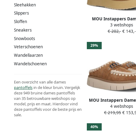
Sleehakken
Slippers
MOU Instappers Dam
Sloffen
3 webshops
Eskimo Platform Ma
Sneakers
€ 202,-
€ 143,-
Materiaal: Suède Kleu
Snowboots
29%
Veterschoenen
Wandellaarzen
Wandelschoenen
Een overzicht van alle dames
pantoffels
in de kleur bruin. Vergelijk
deze 949 bruine dames pantoffels
van 35 betrouwbare webshops op
MOU Instappers Dame
model, prijs en maat. Hierdoor vind
4 webshops
Clog Maat: 38 Materia
deze pantoffels voor de beste prijs en
€ 219,95
€ 153,
Kleur: Cognac
sale.
40%