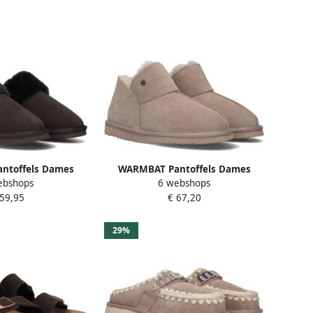
ntoffels Dames
WARMBAT Pantoffels Dames
ebshops
6 webshops
9 Materiaal: Suède
Willow Maat: 42 Materiaal: Suède
 59,95
€ 67,20
r: Bruin
Kleur: Beige
29%