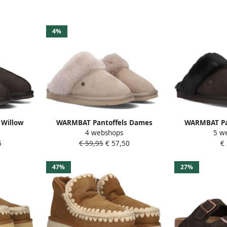
4%
 Willow
WARMBAT Pantoffels Dames
WARMBAT Pa
4 webshops
5 w
ède Kleur:
Flurry Maat: 38 Materiaal: Textiel
Flurry Maat: 3
6
€ 59,95
€ 57,50
€
Kleur: Beige
Kleu
47%
27%