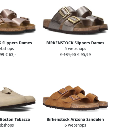
 Slippers Dames
BIRKENSTOCK Slippers Dames
ebshops
5 webshops
ames Maat: 35
Sydney Cushion Buckle Maat: 40
,99
€ 63,-
€ 131,90
€ 95,99
eer Kleur: Brons
Materiaal: Leer Kleur:
Bronskleurig
 Boston Tabacco
Birkenstock Arizona Sandalen
ebshops
6 webshops
 Fettleder Oiled
Schoenen mink maat: 41