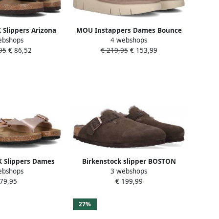
Slippers Arizona
MOU Instappers Dames Bounce
ebshops
4 webshops
riaal: Leer Kleur:
Clog Maat: 40 Materiaal: Suède
95
€ 86,52
€ 219,95
€ 153,99
ruin
Kleur: Beige
 Slippers Dames
Birkenstock slipper BOSTON
ebshops
3 webshops
3 Materiaal: Leer
Shearling Mocca Seude Leather
 79,95
€ 199,99
r: Brons
narrow
27%