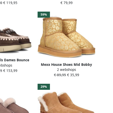
90
€ 119,95
€ 79,99
sex Pantoffels
beschikbare maaten:41 42 43 44
co Brown
45 46
59%
ls Dames Bounce
Mexx House Shoes Mid Bobby
ebshops
 Logo Maat: 37
2 webshops
Jane Beige Goud Meisjes Kleding
95
€ 153,99
uède Kleur: Bruin
€ 89,95
€ 35,99
House Shoes
29%