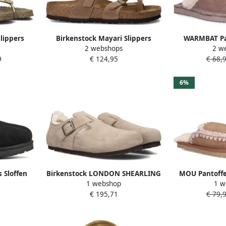
lippers
Birkenstock Mayari Slippers
WARMBAT Pa
2 webshops
2 w
aat: 40
Tobacco Brown Regular fit |
Lismore Maat
9
€ 124,95
€ 68,
ur: Bruin
Bruin | Nubuck
Suède K
6%
 Sloffen
Birkenstock LONDON SHEARLING
MOU Pantoffe
1 webshop
1 w
de zool
SUEDE LEATHER Dames
Full Eskimo
€ 195,71
€ 79,
Zwart
pantoffelsHeren pantoffels Taupe
Materiaal: S