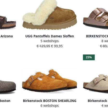
 Arizona
UGG Pantoffels Dames Sloffen
BIRKENSTOCK
5 webshops
8 w
Two-Strap
Instappers Suède Harde zool
Arizona D
9
€ 129,95
€ 99,95
€ 89
in
Dichte hiel Disquette Cognac
Materiaal: L
25%
Boston
Birkenstock BOSTON SHEARLING
Birkenstock
6 webshops
4 w
rm Bruin
SUEDE LEATHER Dames
Brown narrow