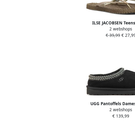
ILSE JACOBSEN Teens
2 webshops
Dames Cheerful01 M
€ 39,99
€ 27,9
Materiaal: Rubber Kle
UGG Pantoffels Dames
2 webshops
Instappers Suède Har
€ 139,99
Dichte hiel 5955 