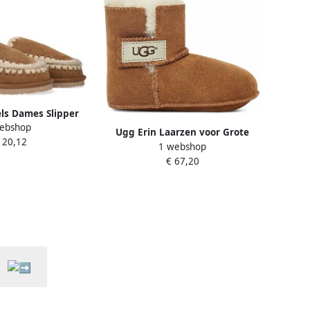
ls Dames Slipper
ebshop
 Stitch Maat: 37
Ugg Erin Laarzen voor Grote
120,12
ède Kleur: Cognac
1 webshop
Kinderen in Brown
€ 67,20