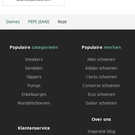
Dames
PEPE JEANS
Roze
Populaire
categorieën
Populaire
merken
Sneakers
Nike schoenen
Sandalen
Adidas schoenen
Slippers
Clarks schoenen
Pumps
Converse schoenen
Enkellaarsjes
Ecco schoenen
Wandelschoenen
Gabor schoenen
Over ons
Klantenservice
Inspiratie blog