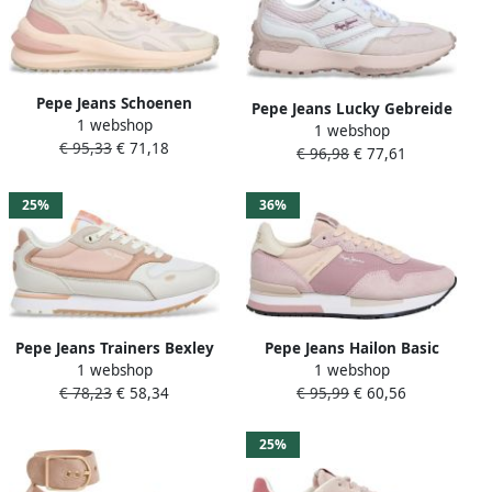
Pepe Jeans Schoenen
Pepe Jeans Lucky Gebreide
1 webshop
Winslow Frisroze
1 webshop
pantoffels
€ 95,33
€ 71,18
€ 96,98
€ 77,61
25%
36%
Pepe Jeans Trainers Bexley
Pepe Jeans Hailon Basic
1 webshop
1 webshop
City
Schoenen Roze Vrouw
€ 78,23
€ 58,34
€ 95,99
€ 60,56
25%