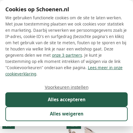
Schoenen.nl
Cookies op Schoenen.nl
We gebruiken functionele cookies om de site te laten werken.
Met jouw toestemming plaatsen we ook cookies voor statistiek
en marketing. Daarbij verwerken we persoonsgegevens zoals je
IP-adres, cookie-ID's en surfgedrag (bezochte pagina's en kliks)
om het gebruik van de site te meten, fouten op te sporen en bij
Wis filters
Alle filters
te houden via welke link je naar een webshop gaat. Deze
gegevens delen we met
onze 3 partners
. Je kunt je
Roze PEPE JEANS damesschoenen
toestemming op elk moment intrekken of wijzigen via de link
"Cookievoorkeuren" onderaan elke pagina.
Lees meer in onze
Meer lezen
cookieverklaring
.
Pantoffels
Sandalen
Slippers
Sneakers
Voorkeuren instellen
Alles accepteren
Maat
Merk
1
Kleur
1
Prijs
Materiaal
Alles weigeren
23 resultaten:
9%
15%