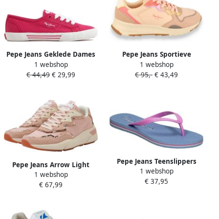
Pepe Jeans Geklede Dames
Pepe Jeans Sportieve
1 webshop
1 webshop
Sneakers Roze Veters
Schoenen Roze Leer en
€ 44,49
€ 29,99
€ 95,-
€ 43,49
Textiel
Textiel
Pepe Jeans Teenslippers
Pepe Jeans Arrow Light
1 webshop
114953
1 webshop
Lage Sneakers Roze Vrouw
€ 37,95
€ 67,99