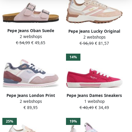
Pepe Jeans Oban Suede
Pepe Jeans Lucky Original
2 webshops
Sandalen Roze Vrouw
2 webshops
Schoenen Beige Wit Vrouw
€ 54,99
€ 49,65
€ 96,99
€ 81,57
14%
Pepe Jeans London Print
Pepe Jeans Dames Sneakers
2 webshops
1 webshop
veelkleurige leren
Roze Textiel Vetersluiting
€ 89,95
€ 40,49
€ 34,49
sportschoenen
25%
19%