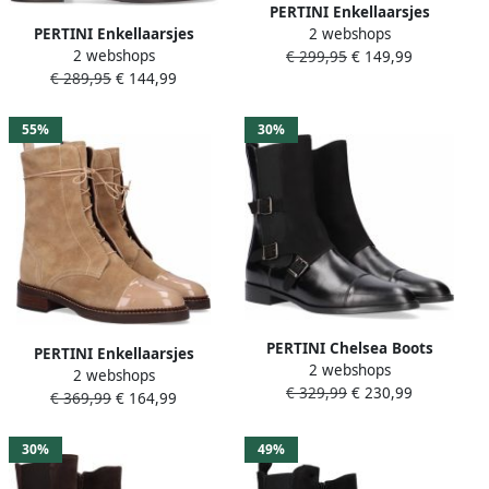
PERTINI Enkellaarsjes
PERTINI Enkellaarsjes
2 webshops
Dames 32519 Maat: 37 5
2 webshops
Dames 32848 Maat: 37
€ 299,95
€ 149,99
Materiaal: Leer Kleur: Zwart
€ 289,95
€ 144,99
Materiaal: Leer Kleur: Bruin
55%
30%
PERTINI Chelsea Boots
PERTINI Enkellaarsjes
2 webshops
Dames 32068 Maat: 39
2 webshops
Dames 33118 Maat: 39 5
€ 329,99
€ 230,99
Materiaal: Suède Kleur:
€ 369,99
€ 164,99
Materiaal: Lakleer Kleur:
Taupe
Bruin
30%
49%