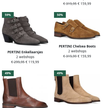
Zwart
€ 319,95
€ 159,99
Materiaal: Suède Kleur:
Zwart
59%
50%
PERTINI Chelsea Boots
2 webshops
Dames 33028 Maat: 39 5
PERTINI Enkellaarsjes
€ 319,99
€ 159,99
Materiaal: Leer Kleur: Zwart
2 webshops
Dames 12368 Maat: 35
€ 299,95
€ 119,99
Materiaal: Suède Kleur:
Grijs
49%
49%