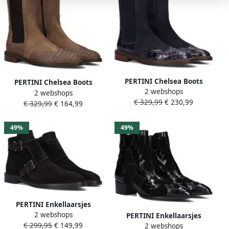
PERTINI Chelsea Boots
PERTINI Chelsea Boots
2 webshops
Dames 33063 Maat: 38 5
2 webshops
Dames 33063 Maat: 37
€ 329,99
€ 230,99
Materiaal: Suède Kleur:
€ 329,99
€ 164,99
Materiaal: Suède Kleur:
Blauw
Taupe
49%
49%
PERTINI Enkellaarsjes
2 webshops
Dames 13476 Maat: 37
PERTINI Enkellaarsjes
€ 299,95
€ 149,99
Materiaal: Suède Kleur:
2 webshops
Dames 32709 Maat: 38