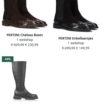
PERTINI Chelsea Boots
PERTINI Enkellaarsjes
1 webshop
Dames 33063 Maat: 37
1 webshop
Dames 32068 Maat: 37 5
€ 329,99
€ 230,99
Materiaal: Suède Kleur:
€ 299,95
€ 149,99
Materiaal: Suède Kleur:
Bruin
Zwart
44%