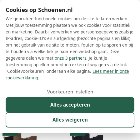
Schoenen.nl
Cookies op Schoenen.nl
We gebruiken functionele cookies om de site te laten werken.
Met jouw toestemming plaatsen we ook cookies voor statistiek
en marketing. Daarbij verwerken we persoonsgegevens zoals je
IP-adres, cookie-ID's en surfgedrag (bezochte pagina's en kliks)
om het gebruik van de site te meten, fouten op te sporen en bij
Wis filters
Alle filters
te houden via welke link je naar een webshop gaat. Deze
gegevens delen we met
onze 3 partners
. Je kunt je
Pertini dames boots
toestemming op elk moment intrekken of wijzigen via de link
"Cookievoorkeuren" onderaan elke pagina.
Lees meer in onze
Meer lezen
cookieverklaring
.
Chelsea boots
Enkelboots
Veterboots
Voorkeuren instellen
Alles accepteren
Maat
Merk
1
Kleur
Prijs
Materiaal
Alles weigeren
13 resultaten:
50%
30%