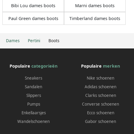
Bibi Lou dames boots
Marni dames boots
Paul Green dames boots
Timberland dames boots
Dames
Pertini
Boots
Populaire
categorieën
Populaire
merken
Sneakers
Nike schoenen
Sandalen
Adidas schoenen
Slippers
Clarks schoenen
Pumps
Converse schoenen
Enkellaarsjes
Ecco schoenen
Wandelschoenen
Gabor schoenen