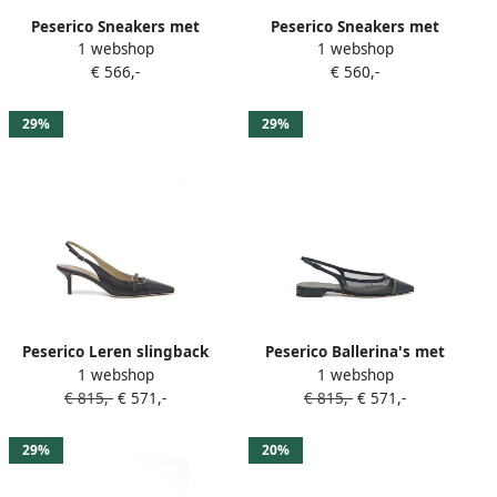
Peserico Sneakers met
Peserico Sneakers met
1 webshop
1 webshop
vlakken Grijs
vlakken Beige
€ 566,-
€ 560,-
29%
29%
Peserico Leren slingback
Peserico Ballerina's met
1 webshop
1 webshop
pumps Bruin
puntige neus Zwart
€ 815,-
€ 571,-
€ 815,-
€ 571,-
29%
20%