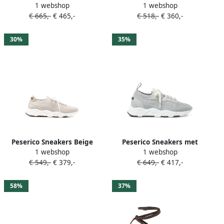
1 webshop
1 webshop
ruches Beige
met kralen Beige
€ 665,-
€ 465,-
€ 518,-
€ 360,-
30%
35%
Peserico Sneakers Beige
Peserico Sneakers met
1 webshop
1 webshop
glitter Grijs
€ 549,-
€ 379,-
€ 649,-
€ 417,-
58%
37%