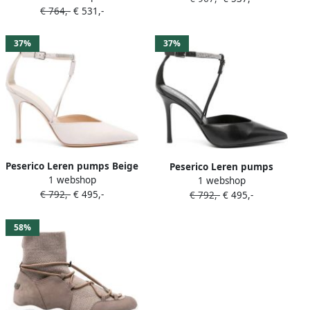
€ 764,-
€ 531,-
37%
37%
Peserico Leren pumps Beige
Peserico Leren pumps
1 webshop
1 webshop
Zwart
€ 792,-
€ 495,-
€ 792,-
€ 495,-
58%