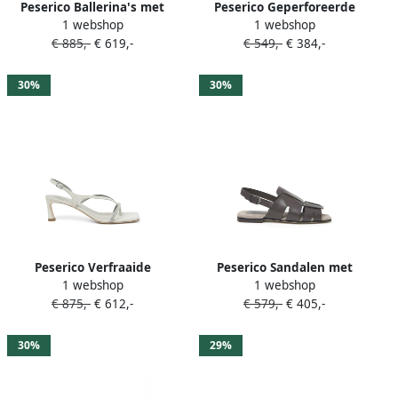
Peserico Ballerina's met
Peserico Geperforeerde
1 webshop
1 webshop
verfraaid bandje Beige
loafers Beige
€ 885,-
€ 619,-
€ 549,-
€ 384,-
30%
30%
Peserico Verfraaide
Peserico Sandalen met
1 webshop
1 webshop
sandalen Grijs
bandjes Bruin
€ 875,-
€ 612,-
€ 579,-
€ 405,-
30%
29%