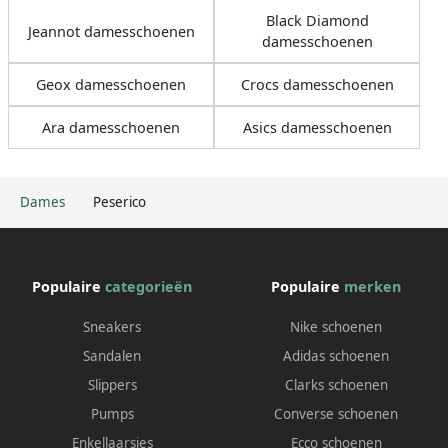
Black Diamond
Jeannot damesschoenen
damesschoenen
Geox damesschoenen
Crocs damesschoenen
Ara damesschoenen
Asics damesschoenen
Dames
Peserico
Populaire
categorieën
Populaire
merken
Sneakers
Nike schoenen
Sandalen
Adidas schoenen
Slippers
Clarks schoenen
Pumps
Converse schoenen
Enkellaarsjes
Ecco schoenen