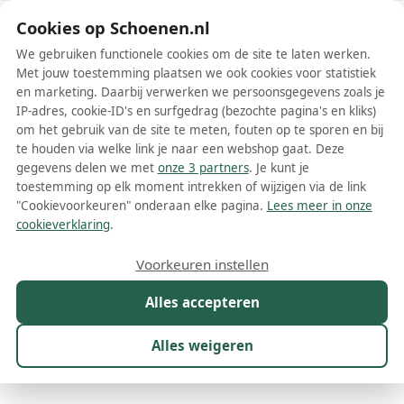
Schoenen.nl
Cookies op Schoenen.nl
We gebruiken functionele cookies om de site te laten werken.
Met jouw toestemming plaatsen we ook cookies voor statistiek
en marketing. Daarbij verwerken we persoonsgegevens zoals je
IP-adres, cookie-ID's en surfgedrag (bezochte pagina's en kliks)
om het gebruik van de site te meten, fouten op te sporen en bij
Wis filters
Alle filters
te houden via welke link je naar een webshop gaat. Deze
gegevens delen we met
onze 3 partners
. Je kunt je
Peserico damesschoenen
toestemming op elk moment intrekken of wijzigen via de link
"Cookievoorkeuren" onderaan elke pagina.
Lees meer in onze
Meer lezen
cookieverklaring
.
Ballerinas
Instappers
Laarzen
Loafers
Pumps
Sanda
Voorkeuren instellen
Alles accepteren
Maat
Merk
1
Kleur
Prijs
Materiaal
Alles weigeren
25 resultaten: