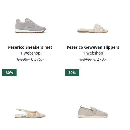
Peserico Sneakers met
Peserico Geweven slippers
1 webshop
1 webshop
vlakken Grijs
Beige
€ 535,-
€ 375,-
€ 345,-
€ 273,-
30%
30%