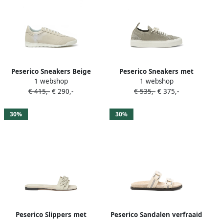
Peserico Sneakers Beige
Peserico Sneakers met
1 webshop
1 webshop
glitter Groen
€ 415,-
€ 290,-
€ 535,-
€ 375,-
30%
30%
Peserico Slippers met
Peserico Sandalen verfraaid