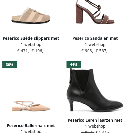
Peserico Suède slippers met
Peserico Sandalen met
1 webshop
1 webshop
vlakken Beige
gekruiste bandjes Bruin
€ 471,-
€ 196,-
€ 908,-
€ 567,-
30%
44%
Peserico Leren laarzen met
Peserico Ballerina's met
1 webshop
puntige neus Zwart
1 webshop
puntige neus Bruin
€ 967,-
€ 537,-