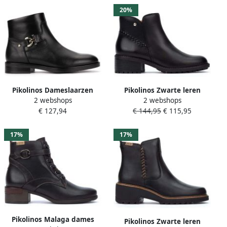
20%
Pikolinos Dameslaarzen
Pikolinos Zwarte leren
2 webshops
2 webshops
Puertollano
enkellaarzen voor vrouwen
€ 127,94
€ 144,95
€ 115,95
17%
17%
Pikolinos Malaga dames
Pikolinos Zwarte leren