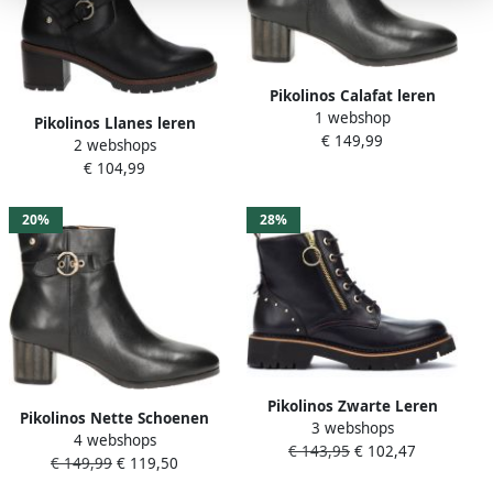
Pikolinos Calafat leren
1 webshop
enkellaarzen zwart
Pikolinos Llanes leren
€ 149,99
2 webshops
enkellaarzen zwart
€ 104,99
20%
28%
Pikolinos Zwarte Leren
Pikolinos Nette Schoenen
3 webshops
Enkellaars voor Dames
4 webshops
dames enkellaarzen
€ 143,95
€ 102,47
Black Dames
€ 149,99
€ 119,50
w1z8588 calafat