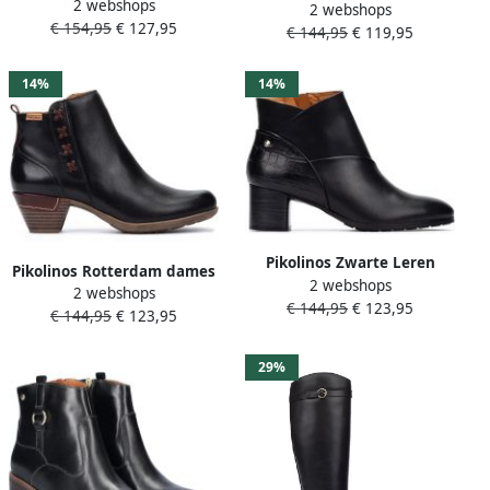
2 webshops
laars Zwart
2 webshops
enkellaarzen voor vrouwen
€ 154,95
€ 127,95
€ 144,95
€ 119,95
14%
14%
Pikolinos Zwarte Leren
Pikolinos Rotterdam dames
2 webshops
Enkellaars voor Vrouwen
2 webshops
laars Zwart
€ 144,95
€ 123,95
€ 144,95
€ 123,95
29%