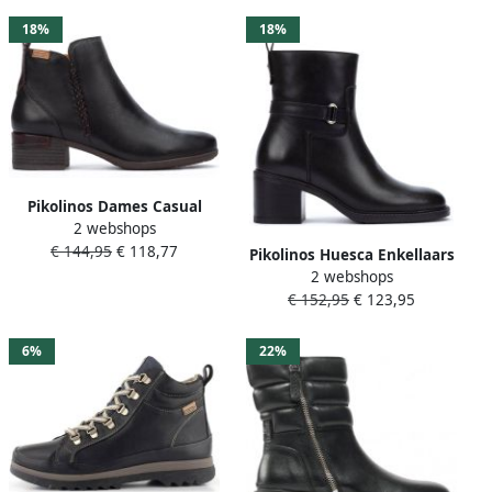
18%
18%
Pikolinos Dames Casual
2 webshops
Zwarte Leren Enkellaars
€ 144,95
€ 118,77
Black Dames
Pikolinos Huesca Enkellaars
2 webshops
voor dames Black Dames
€ 152,95
€ 123,95
6%
22%