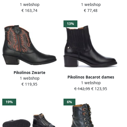
1 webshop
1 webshop
W1U-9764
gesloten boots
€ 163,74
€ 77,48
13%
Pikolinos Zwarte
Pikolinos Bacarot dames
1 webshop
enkellaarsjes voor vrouwen
1 webshop
laars zwart
€ 119,95
€ 142,95
€ 123,95
19%
6%