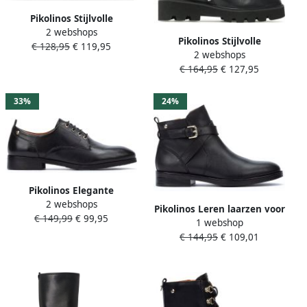
Pikolinos Stijlvolle
2 webshops
Dameslaarzen Black Dames
Pikolinos Stijlvolle
€ 128,95
€ 119,95
2 webshops
Salamanca Enkellaarsjes
€ 164,95
€ 127,95
voor Dames Black Dames
33%
24%
Pikolinos Elegante
2 webshops
veterschoenen voor dames
Pikolinos Leren laarzen voor
€ 149,99
€ 99,95
Black Dames
1 webshop
vrouwen Puertollano
€ 144,95
€ 109,01