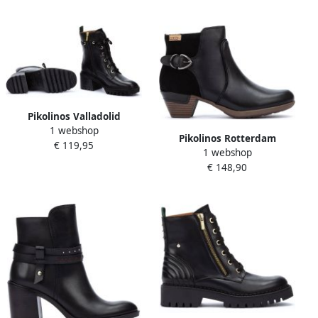
Pikolinos Valladolid
1 webshop
Enkellaars voor dames
Pikolinos Rotterdam
€ 119,95
Black Dames
1 webshop
Dameslaars Zwart Black
€ 148,90
Dames