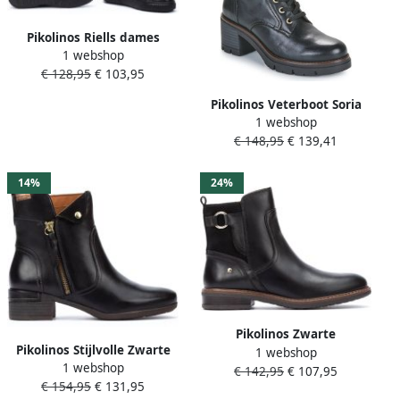
Pikolinos Riells dames
1 webshop
sneaker Zwart
€ 128,95
€ 103,95
Pikolinos Veterboot Soria
1 webshop
W0B-8552 Zwart
€ 148,95
€ 139,41
14%
24%
Pikolinos Zwarte
Pikolinos Stijlvolle Zwarte
1 webshop
enkellaarsjes voor dames
1 webshop
Enkellaars voor Vrouwen
€ 142,95
€ 107,95
Aldaya
€ 154,95
€ 131,95