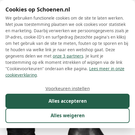
Schoenen.nl
Cookies op Schoenen.nl
We gebruiken functionele cookies om de site te laten werken.
Met jouw toestemming plaatsen we ook cookies voor statistiek
en marketing. Daarbij verwerken we persoonsgegevens zoals je
IP-adres, cookie-ID's en surfgedrag (bezochte pagina's en kliks)
om het gebruik van de site te meten, fouten op te sporen en bij
Wis filters
Alle filters
te houden via welke link je naar een webshop gaat. Deze
gegevens delen we met
onze 3 partners
. Je kunt je
Zwarte PIKOLINOS dames laarzen
toestemming op elk moment intrekken of wijzigen via de link
"Cookievoorkeuren" onderaan elke pagina.
Lees meer in onze
Meer lezen
cookieverklaring
.
Maat
Merk
1
Kleur
1
Prijs
Materiaal
Voorkeuren instellen
67 resultaten:
Alles accepteren
Alles weigeren