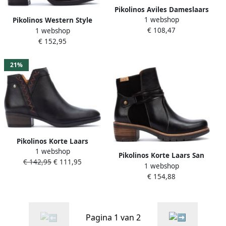
Pikolinos Aviles Dameslaars
1 webshop
Klassieke Stijl Black Dames
Pikolinos Western Style
€ 108,47
1 webshop
Rioja Enkellaarsjes Black
€ 152,95
Dames
21%
Pikolinos Korte Laars
1 webshop
Daroca W1U-8533ES Zwart
Pikolinos Korte Laars San
€ 142,95
€ 111,95
1 webshop
Sebastia W1T-8906 Zwart
€ 154,88
Pagina 1 van 2