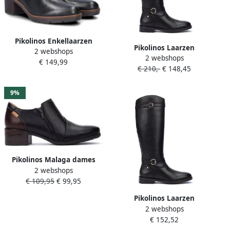
Pikolinos Enkellaarzen
Pikolinos Laarzen
2 webshops
Dames enkellaarzen W7H-
2 webshops
PUERTOLLANO W3C 9632
€ 149,99
8817 Llanes
€ 210,-
€ 148,45
9%
Pikolinos Malaga dames
2 webshops
pump Zwart
€ 109,95
€ 99,95
Pikolinos Laarzen
2 webshops
PUERTOLLANO W3C 000-
€ 152,52
BLACK PUERTOLLANO W3C