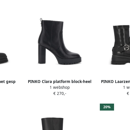
met gesp
PINKO Clara platform block-heel
PINKO Laarzen
1 webshop
1 w
ankle boots Zwart
gespslu
€ 270,-
€
20%