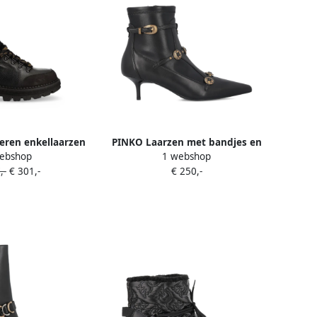
eren enkellaarzen
PINKO Laarzen met bandjes en
ebshop
1 webshop
wart
juwelen studs Zwart
,-
€ 301,-
€ 250,-