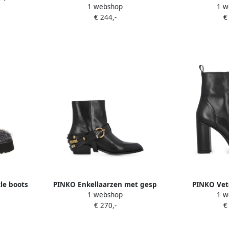
1 webshop
1 w
wart
Zwart
plateau
€ 244,-
€
le boots
PINKO Enkellaarzen met gesp
PINKO Vet
1 webshop
1 w
Zwart
plateau
€ 270,-
€