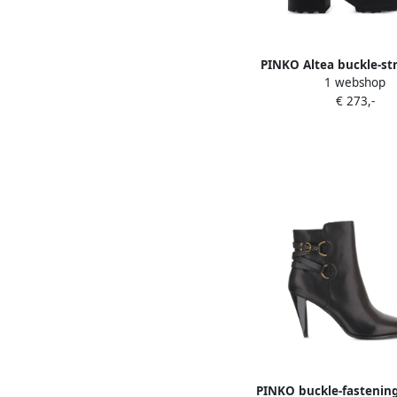
PINKO Altea buckle-st
1 webshop
Zwart
€ 273,-
PINKO buckle-fastening