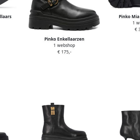
llaars
Pinko Mia
1 w
€ 
Pinko Enkellaarzen
1 webshop
SD0447P061Z99
€ 175,-