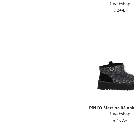
1 webshop
toe ankle boots Z
€ 244,-
PINKO Martina 08 ank
1 webshop
Zwart
€ 167,-