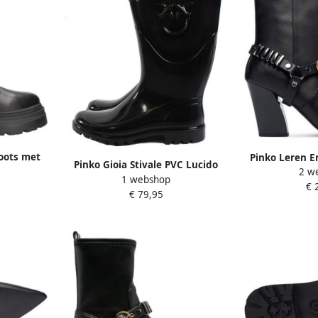
oots met
Pinko Leren En
Pinko Gioia Stivale PVC Lucido
2 w
orkant
1 webshop
Zwart Dames
€ 
€ 79,95