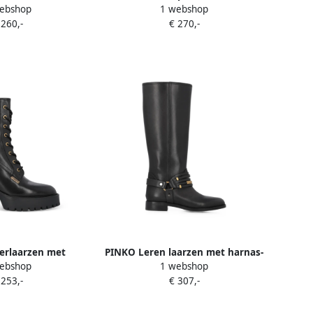
ebshop
1 webshop
zool Zwart
boots Zwart
 260,-
€ 270,-
erlaarzen met
PINKO Leren laarzen met harnas-
ebshop
1 webshop
zool Zwart
detail Zwart
 253,-
€ 307,-