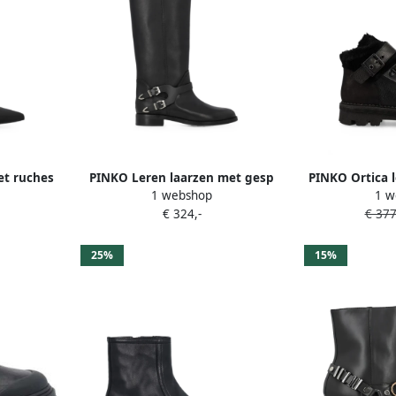
et ruches
PINKO Leren laarzen met gesp
PINKO Ortica l
1 webshop
1 w
art
Zwart
Z
€ 324,-
€ 377
25%
15%