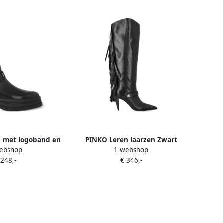
 met logoband en
PINKO Leren laarzen Zwart
ebshop
1 webshop
iting Zwart
 248,-
€ 346,-