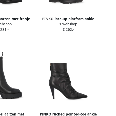
arzen met franje
PINKO lace-up platform ankle
ebshop
1 webshop
pen Zwart
boots Zwart
 281,-
€ 262,-
ellaarzen met
PINKO ruched pointed-toe ankle