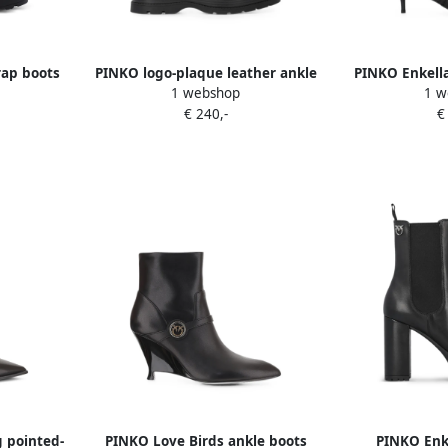
rap boots
PINKO logo-plaque leather ankle
PINKO Enkella
1 webshop
1 w
boots Zwart
en ges
€ 240,-
€
 pointed-
PINKO Love Birds ankle boots
PINKO Enk