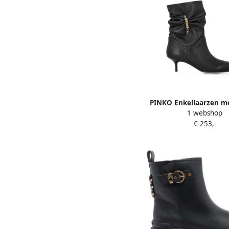
PINKO Enkellaarzen m
1 webshop
en logo-bedel Zw
€ 253,-