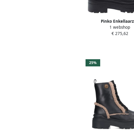
Pinko Enkellaar
1 webshop
€ 275,62
25%