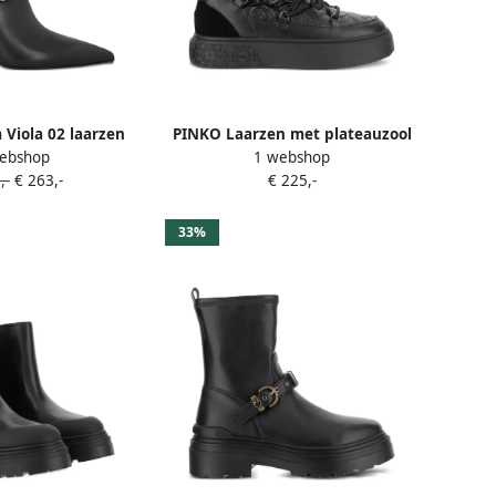
Viola 02 laarzen
PINKO Laarzen met plateauzool
ebshop
1 webshop
wart
Zwart
,-
€ 263,-
€ 225,-
33%