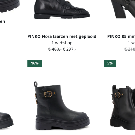
zen
PINKO Nora laarzen met geplooid
PINKO 85 mm 
1 webshop
1 w
detail Zwart
Z
€ 400,-
€ 297,-
€ 310
16%
5%