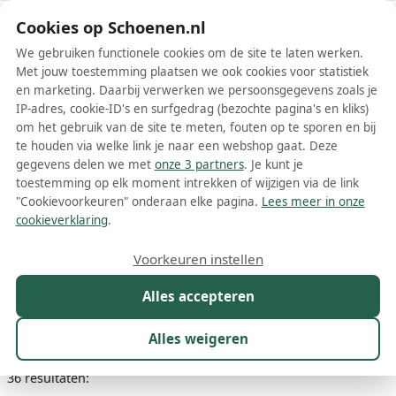
Schoenen.nl
Cookies op Schoenen.nl
We gebruiken functionele cookies om de site te laten werken.
Met jouw toestemming plaatsen we ook cookies voor statistiek
en marketing. Daarbij verwerken we persoonsgegevens zoals je
IP-adres, cookie-ID's en surfgedrag (bezochte pagina's en kliks)
om het gebruik van de site te meten, fouten op te sporen en bij
Wis filters
Alle filters
te houden via welke link je naar een webshop gaat. Deze
gegevens delen we met
onze 3 partners
. Je kunt je
Zilveren pleaser dames overknee
toestemming op elk moment intrekken of wijzigen via de link
laarzen
"Cookievoorkeuren" onderaan elke pagina.
Lees meer in onze
cookieverklaring
.
Meer lezen
Voorkeuren instellen
Overknee laarzen
Alles accepteren
Maat
Merk
1
Kleur
1
Prijs
Winkel
Alles weigeren
36 resultaten: