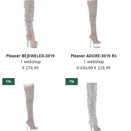
Pleaser BEJEWELED-3019
Pleaser ADORE-3019 RS
1 webshop
1 webshop
RSF- Plateau overknee
Plateau overknee Laarzen
€ 274,99
€ 232,99
€ 228,99
Laarzen 41 Shoes
37 Shoes Zilverkleurig
Zilverkleurig
1%
1%