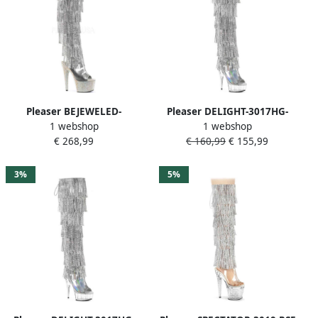
Pleaser BEJEWELED-
Pleaser DELIGHT-3017HG-
1 webshop
1 webshop
3019RSF-7 Plateau Overknee
RSF Plateau overknee
€ 268,99
€ 160,99
€ 155,99
Laarzen 42 Shoes
Laarzen 41 Shoes
Zilverkleurig
Zilverkleurig
3%
5%