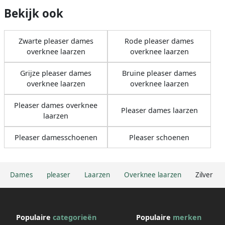
Bekijk ook
Zwarte pleaser dames
Rode pleaser dames
overknee laarzen
overknee laarzen
Grijze pleaser dames
Bruine pleaser dames
overknee laarzen
overknee laarzen
Pleaser dames overknee
Pleaser dames laarzen
laarzen
Pleaser damesschoenen
Pleaser schoenen
Dames
pleaser
Laarzen
Overknee laarzen
Zilver
Populaire
categorieën
Populaire
merken