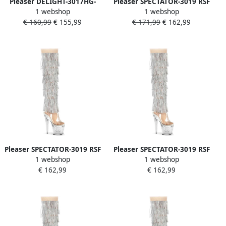
Pleaser DELIGHT-3017HG-
Pleaser SPECTATOR-3019 RSF
1 webshop
1 webshop
RSF Plateau overknee
Plateau Overknee Laarzen
€ 160,99
€ 155,99
€ 171,99
€ 162,99
Laarzen 36 Shoes
38 Shoes Zilverkleurig
Zilverkleurig
Pleaser SPECTATOR-3019 RSF
Pleaser SPECTATOR-3019 RSF
1 webshop
1 webshop
Plateau Overknee Laarzen
Plateau Overknee Laarzen
€ 162,99
€ 162,99
37 Shoes Zilverkleurig
40 Shoes Zilverkleurig