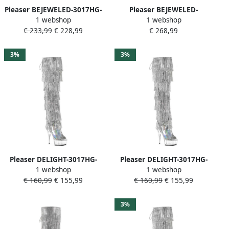
Pleaser BEJEWELED-3017HG-
Pleaser BEJEWELED-
1 webshop
1 webshop
RSF Plateau overknee
3019RSF-7 Plateau Overknee
€ 233,99
€ 228,99
€ 268,99
Laarzen 37 Shoes
Laarzen 41 Shoes
Zilverkleurig
Zilverkleurig
3%
3%
Pleaser DELIGHT-3017HG-
Pleaser DELIGHT-3017HG-
1 webshop
1 webshop
RSF Plateau overknee
RSF Plateau overknee
€ 160,99
€ 155,99
€ 160,99
€ 155,99
Laarzen 38 Shoes
Laarzen 37 Shoes
Zilverkleurig
Zilverkleurig
3%