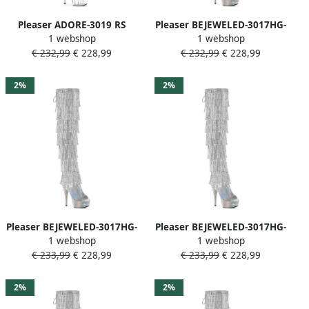
Pleaser ADORE-3019 RS
Pleaser BEJEWELED-3017HG-
1 webshop
1 webshop
Plateau overknee Laarzen
RSF Plateau overknee
€ 232,99
€ 228,99
€ 232,99
€ 228,99
38 Shoes Zilverkleurig
Laarzen 41 Shoes
Zilverkleurig
2%
2%
Pleaser BEJEWELED-3017HG-
Pleaser BEJEWELED-3017HG-
1 webshop
1 webshop
RSF Plateau overknee
RSF Plateau overknee
€ 233,99
€ 228,99
€ 233,99
€ 228,99
Laarzen 38 Shoes
Laarzen 39 Shoes
Zilverkleurig
Zilverkleurig
2%
2%