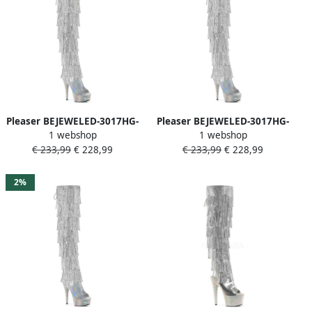
Pleaser BEJEWELED-3017HG-
Pleaser BEJEWELED-3017HG-
1 webshop
1 webshop
RSF Plateau overknee
RSF Plateau overknee
€ 233,99
€ 228,99
€ 233,99
€ 228,99
Laarzen 36 Shoes
Laarzen 40 Shoes
Zilverkleurig
Zilverkleurig
2%