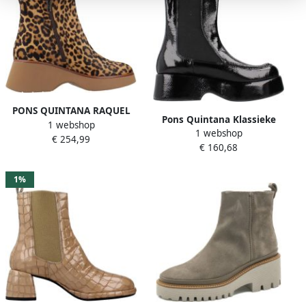
PONS QUINTANA RAQUEL
Pons Quintana Klassieke
1 webshop
Dierlijke Dr
1 webshop
Chelsea Boots van zwart
€ 254,99
€ 160,68
leer Black Dames
1%