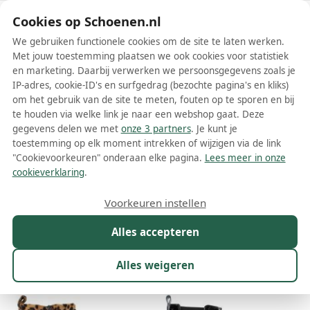
Schoenen.nl
Cookies op Schoenen.nl
We gebruiken functionele cookies om de site te laten werken.
Met jouw toestemming plaatsen we ook cookies voor statistiek
en marketing. Daarbij verwerken we persoonsgegevens zoals je
IP-adres, cookie-ID's en surfgedrag (bezochte pagina's en kliks)
om het gebruik van de site te meten, fouten op te sporen en bij
Wis filters
Alle filters
te houden via welke link je naar een webshop gaat. Deze
gegevens delen we met
onze 3 partners
. Je kunt je
Pons Quintana dames boots
toestemming op elk moment intrekken of wijzigen via de link
"Cookievoorkeuren" onderaan elke pagina.
Lees meer in onze
Meer lezen
cookieverklaring
.
Chelsea boots
Enkelboots
Voorkeuren instellen
Alles accepteren
Maat
Merk
1
Kleur
Prijs
Winkel
Sor
Alles weigeren
9 resultaten: