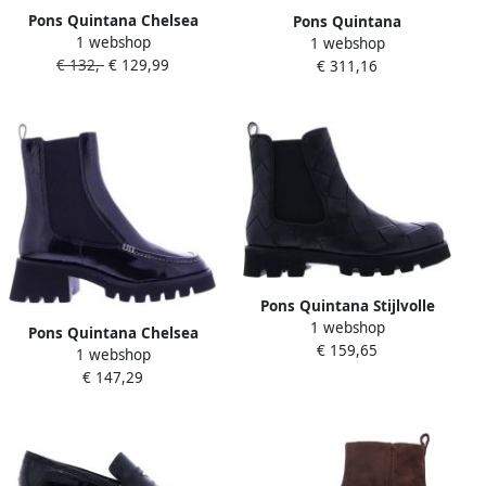
Pons Quintana Chelsea
Pons Quintana
1 webshop
Boots Beige Dames
1 webshop
Damesschoenen in Topo
€ 132,-
€ 129,99
€ 311,16
Kleur Gray Dames
Pons Quintana Stijlvolle
1 webshop
Enkellaarsjes Black Dames
Pons Quintana Chelsea
€ 159,65
1 webshop
Laarzen voor Dames Black
€ 147,29
Dames