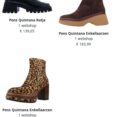
Pons Quintana Ratja
1 webshop
Moccasin Haklaarzen Black
€ 139,05
Dames
Pons Quintana Enkellaarzen
1 webshop
Raquel
€ 183,99
Pons Quintana Enkellaarzen
1 webshop
Olivia