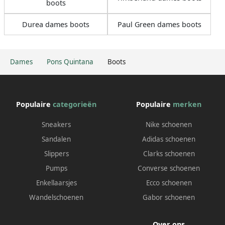
boots
Durea dames boots
Paul Green dames boots
Dames
Pons Quintana
Boots
Populaire
categorieën
Populaire
merken
Sneakers
Nike schoenen
Sandalen
Adidas schoenen
Slippers
Clarks schoenen
Pumps
Converse schoenen
Enkellaarsjes
Ecco schoenen
Wandelschoenen
Gabor schoenen
Over ons